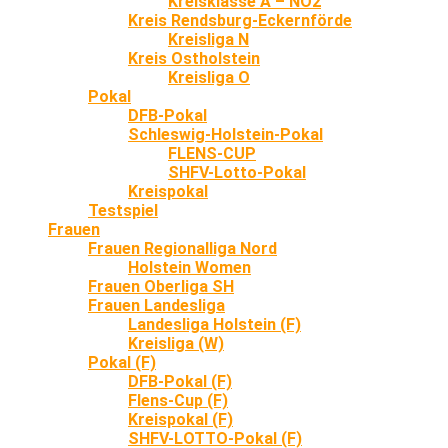
Kreisklasse A – NO2
Kreis Rendsburg-Eckernförde
Kreisliga N
Kreis Ostholstein
Kreisliga O
Pokal
DFB-Pokal
Schleswig-Holstein-Pokal
FLENS-CUP
SHFV-Lotto-Pokal
Kreispokal
Testspiel
Frauen
Frauen Regionalliga Nord
Holstein Women
Frauen Oberliga SH
Frauen Landesliga
Landesliga Holstein (F)
Kreisliga (W)
Pokal (F)
DFB-Pokal (F)
Flens-Cup (F)
Kreispokal (F)
SHFV-LOTTO-Pokal (F)