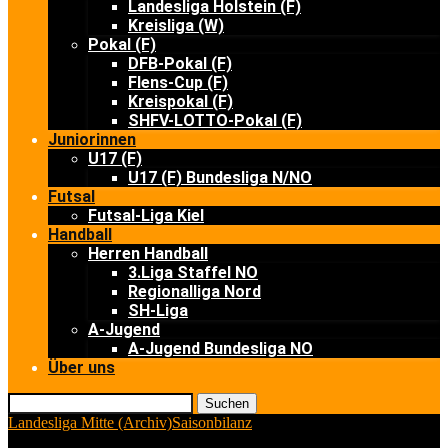
Landesliga Holstein (F)
Kreisliga (W)
Pokal (F)
DFB-Pokal (F)
Flens-Cup (F)
Kreispokal (F)
SHFV-LOTTO-Pokal (F)
Juniorinnen
U17 (F)
U17 (F) Bundesliga N/NO
Futsal
Futsal-Liga Kiel
Handball
Herren Handball
3.Liga Staffel NO
Regionalliga Nord
SH-Liga
A-Jugend
A-Jugend Bundesliga NO
Über uns
Suchen
Landesliga Mitte (Archiv)
Saisonbilanz