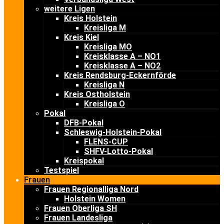
weitere Ligen
Kreis Holstein
Kreisliga M
Kreis Kiel
Kreisliga MO
Kreisklasse A – NO1
Kreisklasse A – NO2
Kreis Rendsburg-Eckernförde
Kreisliga N
Kreis Ostholstein
Kreisliga O
Pokal
DFB-Pokal
Schleswig-Holstein-Pokal
FLENS-CUP
SHFV-Lotto-Pokal
Kreispokal
Testspiel
Frauen
Frauen Regionalliga Nord
Holstein Women
Frauen Oberliga SH
Frauen Landesliga