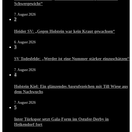
Schwergewicht“
7. August 2026
2
Heider SV: „Gegen Holstein war kein Kraut gewachsen“
6. August 2026
3
SV Todesfelde: „Werder ist eine Nummer stärker einzuschätzen“
7. August 2026
4
Holstein Kiel: Ein glänzendes Ausrufezeichen mit Till Wiese aus
dem Nachwuchs
7. August 2026
5
Inter Türkspor setzt Gala-Form im Ostufer-Derby in
Heikendorf fort