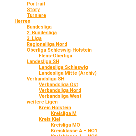
Portrait
Story
Turniere
Herren
Bundesliga
2. Bundesliga
3. Liga
Regionalliga Nord
Oberliga Schleswig-Holstein
Flens-Oberliga
Landesliga SH
Landesliga Schleswig
Landesliga Mitte (Archiv)
Verbandsliga SH
Verbandsliga Ost
Verbandsliga Nord
Verbandsliga West
weitere Ligen
Kreis Holstein
Kreisliga M
Kreis Kiel
Kreisliga MO
Kreisklasse A – NO1