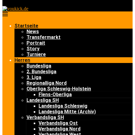
Startseite
News
Transfermarkt
Portrait
Story
Turniere
Herren
Bundesliga
2. Bundesliga
3. Liga
Regionalliga Nord
Oberliga Schleswig-Holstein
Flens-Oberliga
Landesliga SH
Landesliga Schleswig
Landesliga Mitte (Archiv)
Verbandsliga SH
Verbandsliga Ost
Verbandsliga Nord
Verbandsliga West