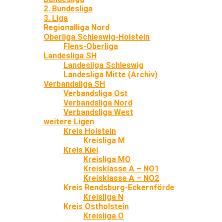
2. Bundesliga
3. Liga
Regionalliga Nord
Oberliga Schleswig-Holstein
Flens-Oberliga
Landesliga SH
Landesliga Schleswig
Landesliga Mitte (Archiv)
Verbandsliga SH
Verbandsliga Ost
Verbandsliga Nord
Verbandsliga West
weitere Ligen
Kreis Holstein
Kreisliga M
Kreis Kiel
Kreisliga MO
Kreisklasse A – NO1
Kreisklasse A – NO2
Kreis Rendsburg-Eckernförde
Kreisliga N
Kreis Ostholstein
Kreisliga O