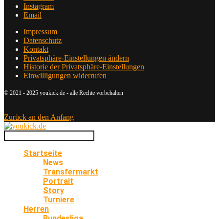
Instagram
Email
Impressum
Datenschutz
Kontakt
Privatsphäre-Einstellungen ändern
Historie der Privatsphäre-Einstellungen
Einwilligungen widerrufen
© 2021 - 2025 youkick.de - alle Rechte vorbehalten
Zurück an den Anfang
Startseite
News
Transfermarkt
Portrait
Story
Turniere
Herren
Bundesliga