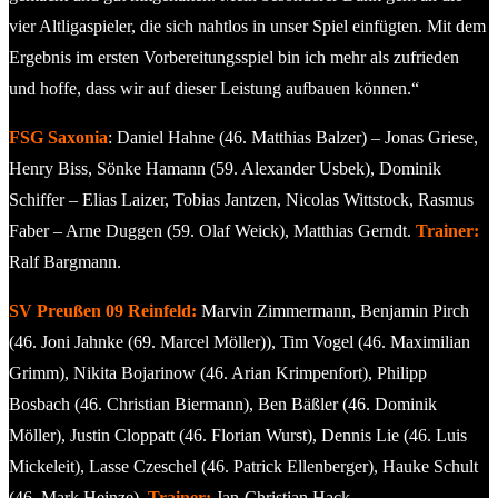
vier Altligaspieler, die sich nahtlos in unser Spiel einfügten. Mit dem
Ergebnis im ersten Vorbereitungsspiel bin ich mehr als zufrieden
und hoffe, dass wir auf dieser Leistung aufbauen können.“
FSG Saxonia
: Daniel Hahne (46. Matthias Balzer) – Jonas Griese,
Henry Biss, Sönke Hamann (59. Alexander Usbek), Dominik
Schiffer – Elias Laizer, Tobias Jantzen, Nicolas Wittstock, Rasmus
Faber – Arne Duggen (59. Olaf Weick), Matthias Gerndt.
Trainer:
Ralf Bargmann.
SV Preußen 09 Reinfeld:
Marvin Zimmermann, Benjamin Pirch
(46. Joni Jahnke (69. Marcel Möller)), Tim Vogel (46. Maximilian
Grimm), Nikita Bojarinow (46. Arian Krimpenfort), Philipp
Bosbach (46. Christian Biermann), Ben Bäßler (46. Dominik
Möller), Justin Cloppatt (46. Florian Wurst), Dennis Lie (46. Luis
Mickeleit)­, Lasse Czeschel (46. Patrick Ellenberger), Hauke Schult
(46. Mark Heinze).
Trainer:
Jan-Christian Hack.