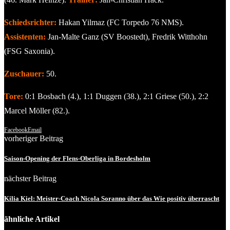
Schiedsrichter:
Hakan Yilmaz (FC Torpedo 76 NMS).
Assistenten:
Jan-Malte Ganz (SV Boostedt), Fredrik Witthohn
(FSG Saxonia).
Zuschauer:
50.
Tore:
0:1 Bosbach (4.), 1:1 Duggen (38.), 2:1 Griese (50.), 2:2
Marcel Möller (82.).
Facebook
Email
vorheriger Beitrag
Saison-Opening der Flens-Oberliga in Bordesholm
nächster Beitrag
Kilia Kiel: Meister-Coach Nicola Soranno über das Wie positiv überrascht
ähnliche Artikel