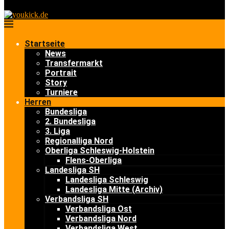
Startseite
News
Transfermarkt
Portrait
Story
Turniere
Herren
Bundesliga
2. Bundesliga
3. Liga
Regionalliga Nord
Oberliga Schleswig-Holstein
Flens-Oberliga
Landesliga SH
Landesliga Schleswig
Landesliga Mitte (Archiv)
Verbandsliga SH
Verbandsliga Ost
Verbandsliga Nord
Verbandsliga West