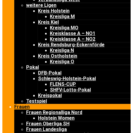
weitere Ligen
Kreis Holstein
Kreisliga M
Kreis Kiel
Kreisliga MO
Kreisklasse A – NO1
Kreisklasse A – NO2
Kreis Rendsburg-Eckernförde
Kreisliga N
Kreis Ostholstein
Kreisliga O
Pokal
DFB-Pokal
Schleswig-Holstein-Pokal
FLENS-CUP
SHFV-Lotto-Pokal
Kreispokal
Testspiel
Frauen
Frauen Regionalliga Nord
Holstein Women
Frauen Oberliga SH
Frauen Landesliga