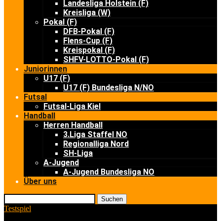
Landesliga Holstein (F)
Kreisliga (W)
Pokal (F)
DFB-Pokal (F)
Flens-Cup (F)
Kreispokal (F)
SHFV-LOTTO-Pokal (F)
Juniorinnen
U17 (F)
U17 (F) Bundesliga N/NO
Futsal
Futsal-Liga Kiel
Handball
Herren Handball
3.Liga Staffel NO
Regionalliga Nord
SH-Liga
A-Jugend
A-Jugend Bundesliga NO
Über uns
Suchen
Testspiel