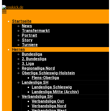
Startseite
News
Transfermarkt
Portrait
Story
Turniere
Herren
Bundesliga
2. Bundesliga
3. Liga
Regionalliga Nord
Oberliga Schleswig-Holstein
Flens-Oberliga
Landesliga SH
Landesliga Schleswig
Landesliga Mitte (Archiv)
Verbandsliga SH
Verbandsliga Ost
Verbandsliga Nord
Verbandsliga West