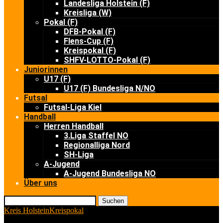
Landesliga Holstein (F)
Kreisliga (W)
Pokal (F)
DFB-Pokal (F)
Flens-Cup (F)
Kreispokal (F)
SHFV-LOTTO-Pokal (F)
Juniorinnen
U17 (F)
U17 (F) Bundesliga N/NO
Futsal
Futsal-Liga Kiel
Handball
Herren Handball
3.Liga Staffel NO
Regionalliga Nord
SH-Liga
A-Jugend
A-Jugend Bundesliga NO
Über uns
Suchen
Kreis Holstein
Kreispokal