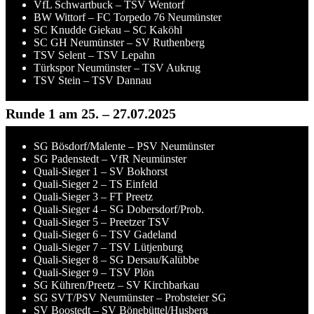
VfL Schwartbuck – TSV Wentorf
BW Wittorf – FC Torpedo 76 Neumünster
SC Knudde Giekau – SC Kaköhl
SC GH Neumünster – SV Ruthenberg
TSV Selent – TSV Lepahn
Türkspor Neumünster – TSV Aukrug
TSV Stein – TSV Dannau
Runde 1 am 25. – 27.07.2025
SG Bösdorf/Malente – PSV Neumünster
SG Padenstedt – VfR Neumünster
Quali-Sieger 1 – SV Bokhorst
Quali-Sieger 2 – TS Einfeld
Quali-Sieger 3 – FT Preetz
Quali-Sieger 4 – SG Dobersdorf/Prob.
Quali-Sieger 5 – Preetzer TSV
Quali-Sieger 6 – TSV Gadeland
Quali-Sieger 7 – TSV Lütjenburg
Quali-Sieger 8 – SG Dersau/Kalübbe
Quali-Sieger 9 – TSV Plön
SG Kühren/Preetz – SV Kirchbarkau
SG SVT/PSV Neumünster – Probsteier SG
SV Boostedt – SV Bönebüttel/Husberg