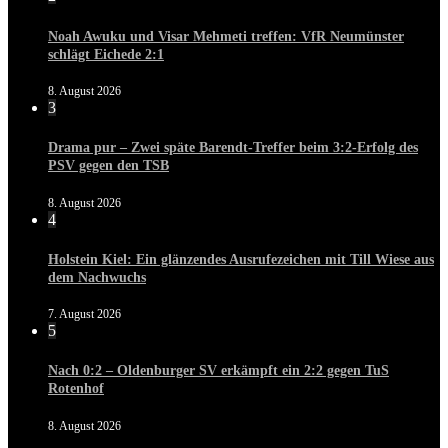
Noah Awuku und Visar Mehmeti treffen: VfR Neumünster
schlägt Eichede 2:1
8. August 2026
3
Drama pur – Zwei späte Barendt-Treffer beim 3:2-Erfolg des
PSV gegen den TSB
8. August 2026
4
Holstein Kiel: Ein glänzendes Ausrufezeichen mit Till Wiese aus
dem Nachwuchs
7. August 2026
5
Nach 0:2 – Oldenburger SV erkämpft ein 2:2 gegen TuS
Rotenhof
8. August 2026