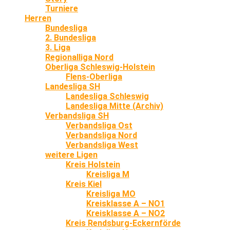
Turniere
Herren
Bundesliga
2. Bundesliga
3. Liga
Regionalliga Nord
Oberliga Schleswig-Holstein
Flens-Oberliga
Landesliga SH
Landesliga Schleswig
Landesliga Mitte (Archiv)
Verbandsliga SH
Verbandsliga Ost
Verbandsliga Nord
Verbandsliga West
weitere Ligen
Kreis Holstein
Kreisliga M
Kreis Kiel
Kreisliga MO
Kreisklasse A – NO1
Kreisklasse A – NO2
Kreis Rendsburg-Eckernförde