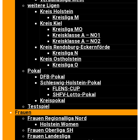
weitere Ligen
Kreis Holstein
Kreisliga M
Kreis Kiel
Kreisliga MO
Kreisklasse A – NO1
Kreisklasse A – NO2
Kreis Rendsburg-Eckernförde
Kreisliga N
Kreis Ostholstein
Kreisliga O
Pokal
DFB-Pokal
Schleswig-Holstein-Pokal
FLENS-CUP
SHFV-Lotto-Pokal
Kreispokal
Testspiel
Frauen
Frauen Regionalliga Nord
Holstein Women
Frauen Oberliga SH
Frauen Landesliga