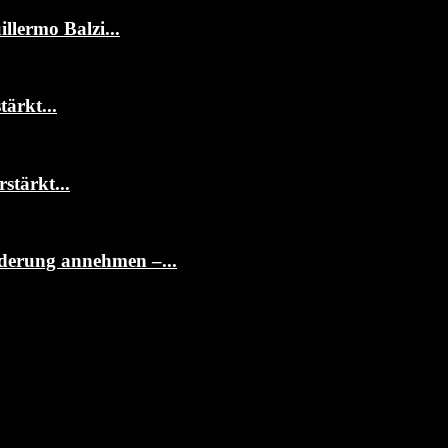
llermo Balzi...
ärkt...
stärkt...
rderung annehmen –...