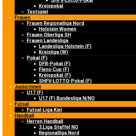
SHFV-Lotto-Pokal
Kreispokal
Testspiel
Frauen
Frauen Regionalliga Nord
Holstein Women
Frauen Oberliga SH
Frauen Landesliga
Landesliga Holstein (F)
Kreisliga (W)
Pokal (F)
DFB-Pokal (F)
Flens-Cup (F)
Kreispokal (F)
SHFV-LOTTO-Pokal (F)
Juniorinnen
U17 (F)
U17 (F) Bundesliga N/NO
Futsal
Futsal-Liga Kiel
Handball
Herren Handball
3.Liga Staffel NO
Regionalliga Nord