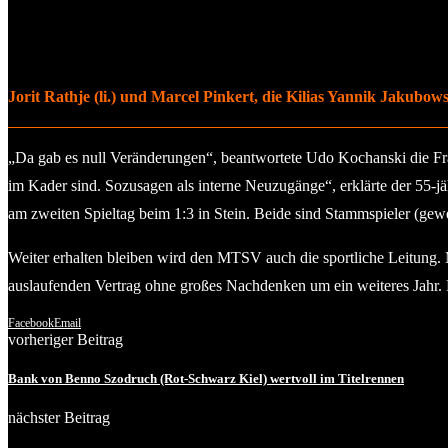
Jorit Rathje (li.) und Marcel Pinkert, die Kilias Yannik Jakubo
„Da gab es null Veränderungen“, beantwortete Udo Kochanski die Fr
im Kader sind. Sozusagen als interne Neuzugänge“, erklärte der 55-j
am zweiten Spieltag beim 1:3 in Stein. Beide sind Stammspieler (gewe
Weiter erhalten bleiben wird den MTSV auch die sportliche Leitung. 
auslaufenden Vertrag ohne großes Nachdenken um ein weiteres Jahr. D
Facebook
Email
vorheriger Beitrag
Bank von Benno Szodruch (Rot-Schwarz Kiel) wertvoll im Titelrennen
nächster Beitrag