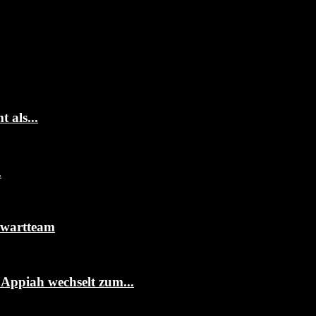
 als...
.
rwartteam
ppiah wechselt zum...