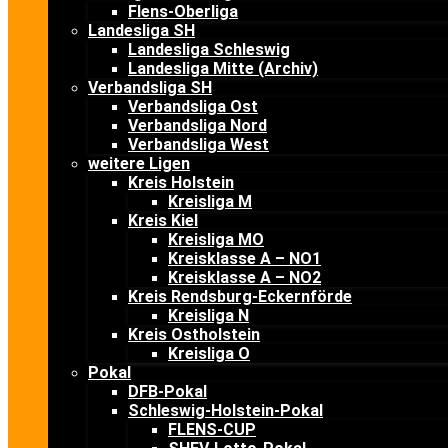
Flens-Oberliga
Landesliga SH
Landesliga Schleswig
Landesliga Mitte (Archiv)
Verbandsliga SH
Verbandsliga Ost
Verbandsliga Nord
Verbandsliga West
weitere Ligen
Kreis Holstein
Kreisliga M
Kreis Kiel
Kreisliga MO
Kreisklasse A – NO1
Kreisklasse A – NO2
Kreis Rendsburg-Eckernförde
Kreisliga N
Kreis Ostholstein
Kreisliga O
Pokal
DFB-Pokal
Schleswig-Holstein-Pokal
FLENS-CUP