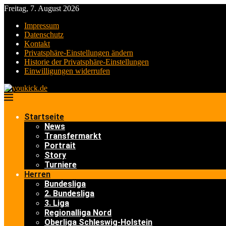
Freitag, 7. August 2026
Impressum
Datenschutz
Kontakt
Privatsphäre-Einstellungen ändern
Historie der Privatsphäre-Einstellungen
Einwilligungen widerrufen
Startseite
News
Transfermarkt
Portrait
Story
Turniere
Herren
Bundesliga
2. Bundesliga
3. Liga
Regionalliga Nord
Oberliga Schleswig-Holstein