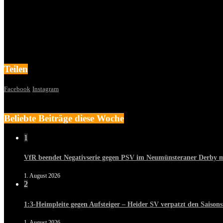
Teilen
Facebook
Instagram
Beliebte Beiträge diese Woche
1
VfR beendet Negativserie gegen PSV im Neumünsteraner Derby mi
1. August 2026
2
1:3-Heimpleite gegen Aufsteiger – Heider SV verpatzt den Saisons
1. August 2026