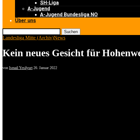
SH-Liga
A-Jugend
A-Jugend Bundesliga NO
Über uns
Suchen
Landesliga Mitte (Archiv)
News
Kein neues Gesicht für Hohenw
von
Ismail Yesilyurt
26. Januar 2022