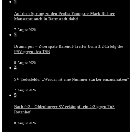
2
Auf dem Sprung zu den Profis: Youngster Mark Richter
Monserrat auch in Darmstadt dabei
7. August 2026
3
Drama pur – Zwei späte Barendt-Treffer beim 3:2-Erfolg des
PSV gegen den TSB
8. August 2026
4
SV Todesfelde: „Werder ist eine Nummer stärker einzuschätzen“
7. August 2026
5
Nach 0:2 – Oldenburger SV erkämpft ein 2:2 gegen TuS
Rotenhof
8. August 2026