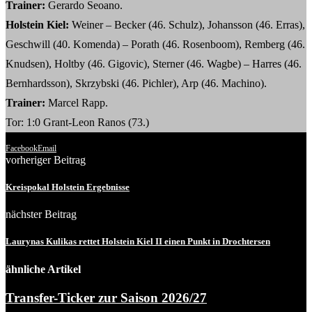
Trainer:
Gerardo Seoano.
Holstein Kiel:
Weiner – Becker (46. Schulz), Johansson (46. Erras),
Geschwill (40. Komenda) – Porath (46. Rosenboom), Remberg (46.
Knudsen), Holtby (46. Gigovic), Sterner (46. Wagbe) – Harres (46.
Bernhardsson), Skrzybski (46. Pichler), Arp (46. Machino).
Trainer:
Marcel Rapp.
Tor: 1:0 Grant-Leon Ranos (73.)
Facebook
Email
vorheriger Beitrag
Kreispokal Holstein Ergebnisse
nächster Beitrag
Laurynas Kulikas rettet Holstein Kiel II einen Punkt in Drochtersen
ähnliche Artikel
Transfer-Ticker zur Saison 2026/27