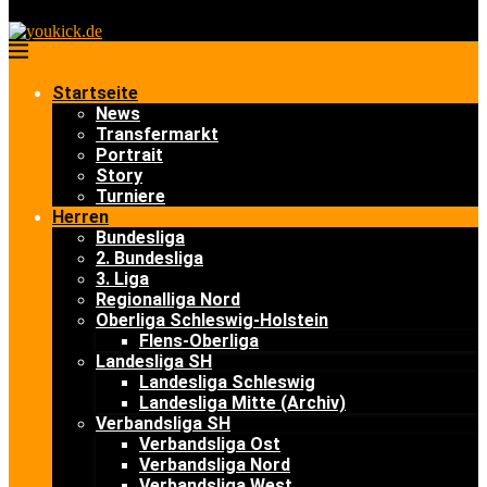
Startseite
News
Transfermarkt
Portrait
Story
Turniere
Herren
Bundesliga
2. Bundesliga
3. Liga
Regionalliga Nord
Oberliga Schleswig-Holstein
Flens-Oberliga
Landesliga SH
Landesliga Schleswig
Landesliga Mitte (Archiv)
Verbandsliga SH
Verbandsliga Ost
Verbandsliga Nord
Verbandsliga West