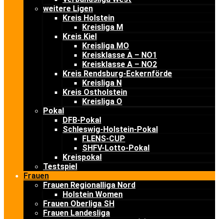
weitere Ligen
Kreis Holstein
Kreisliga M
Kreis Kiel
Kreisliga MO
Kreisklasse A – NO1
Kreisklasse A – NO2
Kreis Rendsburg-Eckernförde
Kreisliga N
Kreis Ostholstein
Kreisliga O
Pokal
DFB-Pokal
Schleswig-Holstein-Pokal
FLENS-CUP
SHFV-Lotto-Pokal
Kreispokal
Testspiel
Frauen
Frauen Regionalliga Nord
Holstein Women
Frauen Oberliga SH
Frauen Landesliga