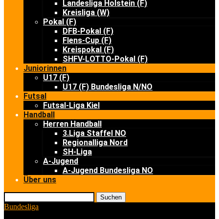
Landesliga Holstein (F)
Kreisliga (W)
Pokal (F)
DFB-Pokal (F)
Flens-Cup (F)
Kreispokal (F)
SHFV-LOTTO-Pokal (F)
Juniorinnen
U17 (F)
U17 (F) Bundesliga N/NO
Futsal
Futsal-Liga Kiel
Handball
Herren Handball
3.Liga Staffel NO
Regionalliga Nord
SH-Liga
A-Jugend
A-Jugend Bundesliga NO
Über uns
Suchen
Bundesliga