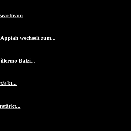
rwartteam
ppiah wechselt zum...
llermo Balzi...
ärkt...
stärkt...