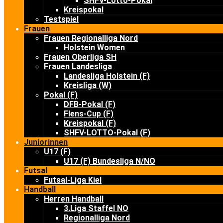
SHFV-Lotto-Pokal
Kreispokal
Testspiel
Frauen
Frauen Regionalliga Nord
Holstein Women
Frauen Oberliga SH
Frauen Landesliga
Landesliga Holstein (F)
Kreisliga (W)
Pokal (F)
DFB-Pokal (F)
Flens-Cup (F)
Kreispokal (F)
SHFV-LOTTO-Pokal (F)
Juniorinnen
U17 (F)
U17 (F) Bundesliga N/NO
Futsal
Futsal-Liga Kiel
Handball
Herren Handball
3.Liga Staffel NO
Regionalliga Nord