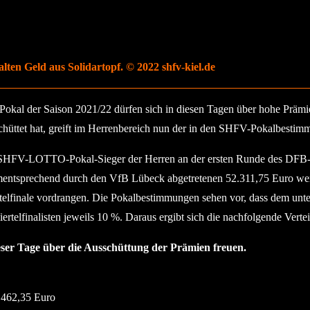
lten Geld aus Solidartopf. © 2022 shfv-kiel.de
okal der Saison 2021/22 dürfen sich in diesen Tagen über hohe Präm
üttet hat, greift im Herrenbereich nun der in den SHFV-Pokalbestimmu
FV-LOTTO-Pokal-Sieger der Herren an der ersten Runde des DFB-Poka
ntsprechend durch den VfB Lübeck abgetretenen 52.311,75 Euro werden
telfinale vordrangen. Die Pokalbestimmungen sehen vor, dass dem unte
rtelfinalisten jeweils 10 %. Daraus ergibt sich die nachfolgende Verte
er Tage über die Ausschüttung der Prämien freuen.
.462,35 Euro