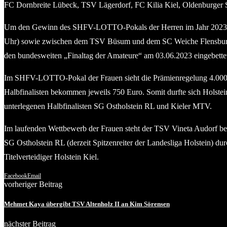
FC Dornbreite Lübeck, TSV Lägerdorf, FC Kilia Kiel, Oldenburger SV
Um den Gewinn des SHFV-LOTTO-Pokals der Herren im Jahr 2023 kä
Uhr) sowie zwischen dem TSV Büsum und dem SC Weiche Flensburg 0
den bundesweiten „Finaltag der Amateure“ am 03.06.2023 eingebette
Im SHFV-LOTTO-Pokal der Frauen sieht die Prämienregelung 4.000 Eur
Halbfinalisten bekommen jeweils 750 Euro. Somit durfte sich Holste
unterlegenen Halbfinalisten SG Ostholstein RL und Kieler MTV.
Im laufenden Wettbewerb der Frauen steht der TSV Vineta Audorf berei
SG Ostholstein RL (derzeit Spitzenreiter der Landesliga Holstein) 
Titelverteidiger Holstein Kiel.
Facebook
Email
vorheriger Beitrag
Mehmet Kaya übergibt TSV Altenholz II an Kim Sörensen
nächster Beitrag