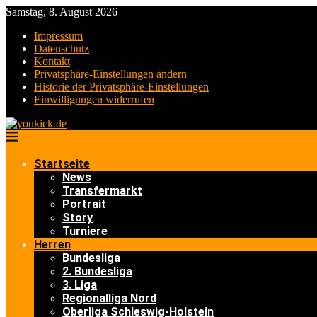
Samstag, 8. August 2026
Impressum
Datenschutz
Kontakt
Privatsphäre-Einstellungen ändern
Historie der Privatsphäre-Einstellungen
Einwilligungen widerrufen
Startseite
News
Transfermarkt
Portrait
Story
Turniere
Herren
Bundesliga
2. Bundesliga
3. Liga
Regionalliga Nord
Oberliga Schleswig-Holstein