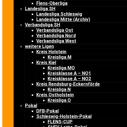
Flens-Oberliga
Landesliga SH
Landesliga Schleswig
Landesliga Mitte (Archiv)
Verbandsliga SH
Verbandsliga Ost
Verbandsliga Nord
Verbandsliga West
weitere Ligen
Kreis Holstein
Kreisliga M
Kreis Kiel
Kreisliga MO
Kreisklasse A – NO1
Kreisklasse A – NO2
Kreis Rendsburg-Eckernförde
Kreisliga N
Kreis Ostholstein
Kreisliga O
Pokal
DFB-Pokal
Schleswig-Holstein-Pokal
FLENS-CUP