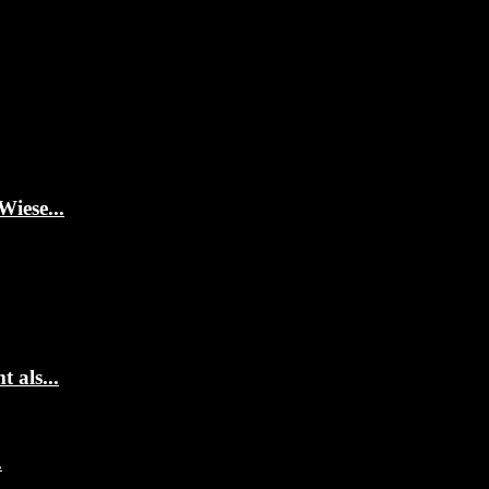
Wiese...
 als...
.