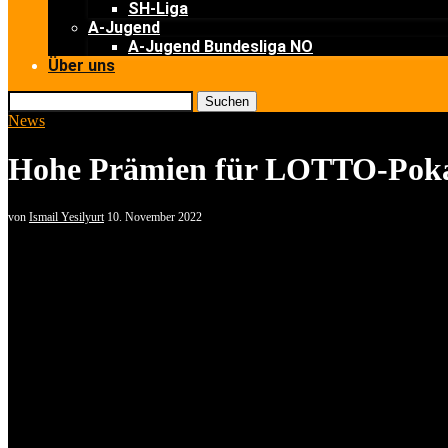
SH-Liga
A-Jugend
A-Jugend Bundesliga NO
Über uns
Suchen
News
Hohe Prämien für LOTTO-Poka
von
Ismail Yesilyurt
10. November 2022