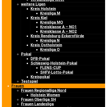
weitere Ligen
Kreis Holstein
Kreisliga M
Kreis Kiel
Kreisliga MO
Kreisklasse A – NO1
Kreisklasse A – NO2
Kreis Rendsburg-Eckernförde
Kreisliga N
Kreis Ostholstein
Kreisliga O
Pokal
DFB-Pokal
Schleswig-Holstein-Pokal
FLENS-CUP
SHFV-Lotto-Pokal
Kreispokal
Testspiel
Frauen
Frauen Regionalliga Nord
Holstein Women
Frauen Oberliga SH
Frauen Landesliga