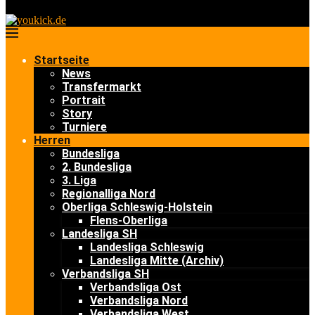
Startseite
News
Transfermarkt
Portrait
Story
Turniere
Herren
Bundesliga
2. Bundesliga
3. Liga
Regionalliga Nord
Oberliga Schleswig-Holstein
Flens-Oberliga
Landesliga SH
Landesliga Schleswig
Landesliga Mitte (Archiv)
Verbandsliga SH
Verbandsliga Ost
Verbandsliga Nord
Verbandsliga West