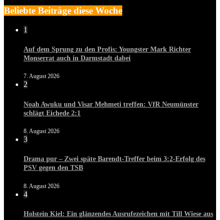
Beliebte Beiträge diese Woche
1
Auf dem Sprung zu den Profis: Youngster Mark Richter
Monserrat auch in Darmstadt dabei
7. August 2026
2
Noah Awuku und Visar Mehmeti treffen: VfR Neumünster
schlägt Eichede 2:1
8. August 2026
3
Drama pur – Zwei späte Barendt-Treffer beim 3:2-Erfolg des
PSV gegen den TSB
8. August 2026
4
Holstein Kiel: Ein glänzendes Ausrufezeichen mit Till Wiese aus