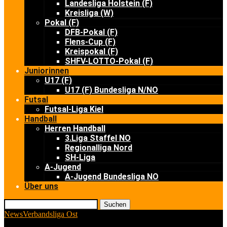
Landesliga Holstein (F)
Kreisliga (W)
Pokal (F)
DFB-Pokal (F)
Flens-Cup (F)
Kreispokal (F)
SHFV-LOTTO-Pokal (F)
Juniorinnen
U17 (F)
U17 (F) Bundesliga N/NO
Futsal
Futsal-Liga Kiel
Handball
Herren Handball
3.Liga Staffel NO
Regionalliga Nord
SH-Liga
A-Jugend
A-Jugend Bundesliga NO
Über uns
Suchen
News
Verbandsliga Ost