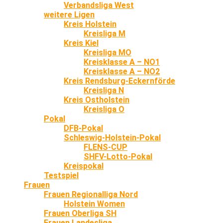
Verbandsliga West
weitere Ligen
Kreis Holstein
Kreisliga M
Kreis Kiel
Kreisliga MO
Kreisklasse A – NO1
Kreisklasse A – NO2
Kreis Rendsburg-Eckernförde
Kreisliga N
Kreis Ostholstein
Kreisliga O
Pokal
DFB-Pokal
Schleswig-Holstein-Pokal
FLENS-CUP
SHFV-Lotto-Pokal
Kreispokal
Testspiel
Frauen
Frauen Regionalliga Nord
Holstein Women
Frauen Oberliga SH
Frauen Landesliga