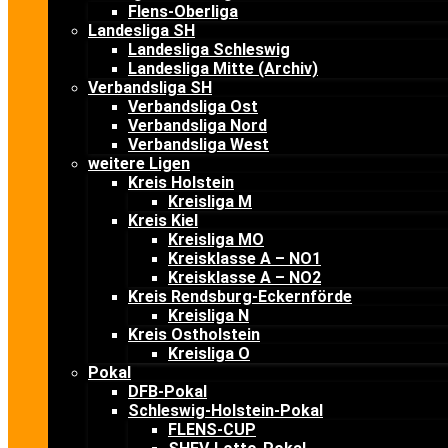
Flens-Oberliga
Landesliga SH
Landesliga Schleswig
Landesliga Mitte (Archiv)
Verbandsliga SH
Verbandsliga Ost
Verbandsliga Nord
Verbandsliga West
weitere Ligen
Kreis Holstein
Kreisliga M
Kreis Kiel
Kreisliga MO
Kreisklasse A – NO1
Kreisklasse A – NO2
Kreis Rendsburg-Eckernförde
Kreisliga N
Kreis Ostholstein
Kreisliga O
Pokal
DFB-Pokal
Schleswig-Holstein-Pokal
FLENS-CUP