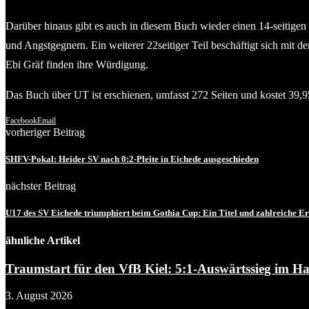
Darüber hinaus gibt es auch in diesem Buch wieder einen 14-seitigen 
und Angstgegnern. Ein weiterer 22seitiger Teil beschäftigt sich mit d
Ebi Gräf finden ihre Würdigung.
Das Buch über UT ist erschienen, umfasst 272 Seiten und kostet 39,9
Facebook
Email
vorheriger Beitrag
SHFV-Pokal: Heider SV nach 0:2-Pleite in Eichede ausgeschieden
nächster Beitrag
U17 des SV Eichede triumphiert beim Gothia Cup: Ein Titel und zahlreiche E
ähnliche Artikel
Traumstart für den VfB Kiel: 5:1-Auswärtssieg im Ha
3. August 2026