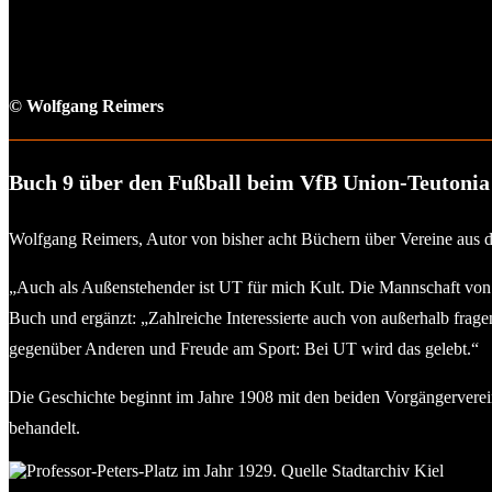
© Wolfgang Reimers
Buch 9 über den Fußball beim VfB Union-Teutonia 
Wolfgang Reimers, Autor von bisher acht Büchern über Vereine aus de
„Auch als Außenstehender ist UT für mich Kult. Die Mannschaft von d
Buch und ergänzt: „Zahlreiche Interessierte auch von außerhalb fra
gegenüber Anderen und Freude am Sport: Bei UT wird das gelebt.“
Die Geschichte beginnt im Jahre 1908 mit den beiden Vorgängerverei
behandelt.
Die Heimstätte vom VfB UT Kiel: Professor-Peters-Platz im Jahr 