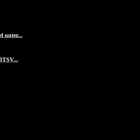
 unter...
DTSV...