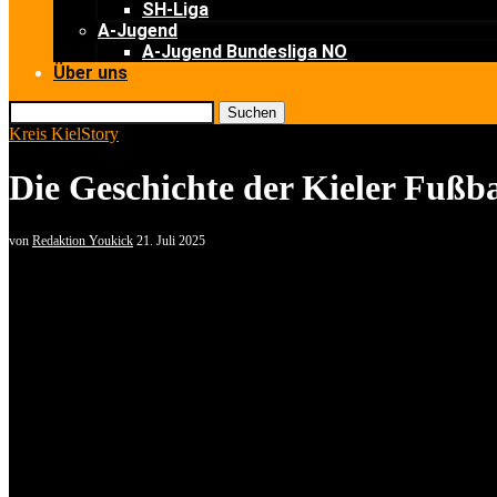
SH-Liga
A-Jugend
A-Jugend Bundesliga NO
Über uns
Suchen
Kreis Kiel
Story
Die Geschichte der Kieler Fußb
von
Redaktion Youkick
21. Juli 2025