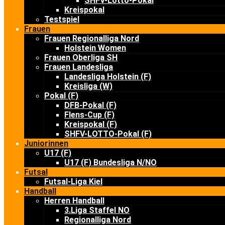
SHFV-Lotto-Pokal
Kreispokal
Testspiel
Frauen
Frauen Regionalliga Nord
Holstein Women
Frauen Oberliga SH
Frauen Landesliga
Landesliga Holstein (F)
Kreisliga (W)
Pokal (F)
DFB-Pokal (F)
Flens-Cup (F)
Kreispokal (F)
SHFV-LOTTO-Pokal (F)
Juniorinnen
U17 (F)
U17 (F) Bundesliga N/NO
Futsal
Futsal-Liga Kiel
Handball
Herren Handball
3.Liga Staffel NO
Regionalliga Nord