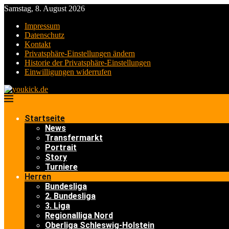
Samstag, 8. August 2026
Impressum
Datenschutz
Kontakt
Privatsphäre-Einstellungen ändern
Historie der Privatsphäre-Einstellungen
Einwilligungen widerrufen
Startseite
News
Transfermarkt
Portrait
Story
Turniere
Herren
Bundesliga
2. Bundesliga
3. Liga
Regionalliga Nord
Oberliga Schleswig-Holstein