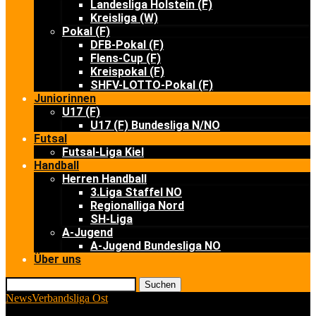
Landesliga Holstein (F)
Kreisliga (W)
Pokal (F)
DFB-Pokal (F)
Flens-Cup (F)
Kreispokal (F)
SHFV-LOTTO-Pokal (F)
Juniorinnen
U17 (F)
U17 (F) Bundesliga N/NO
Futsal
Futsal-Liga Kiel
Handball
Herren Handball
3.Liga Staffel NO
Regionalliga Nord
SH-Liga
A-Jugend
A-Jugend Bundesliga NO
Über uns
Suchen
News
Verbandsliga Ost