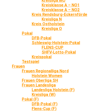
Kreisliga MO
Kreisklasse A – NO1
Kreisklasse A – NO2
Kreis Rendsburg-Eckernförde
Kreisliga N
Kreis Ostholstein
Kreisliga O
Pokal
DFB-Pokal
Schleswig-Holstein-Pokal
FLENS-CUP
SHFV-Lotto-Pokal
Kreispokal
Testspiel
Frauen
Frauen Regionalliga Nord
Holstein Women
Frauen Oberliga SH
Frauen Landesliga
Landesliga Holstein (F)
Kreisliga (W)
Pokal (F)
DFB-Pokal (F)
Flens-Cup (F)