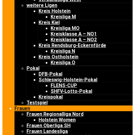
weitere Ligen
Kreis Holstein
Kreisliga M
Kreis Kiel
Kreisliga MO
Kreisklasse A – NO1
Kreisklasse A – NO2
Kreis Rendsburg-Eckernförde
Kreisliga N
Kreis Ostholstein
Kreisliga O
Pokal
DFB-Pokal
Schleswig-Holstein-Pokal
FLENS-CUP
SHFV-Lotto-Pokal
Kreispokal
Testspiel
Frauen
Frauen Regionalliga Nord
Holstein Women
Frauen Oberliga SH
Frauen Landesliga