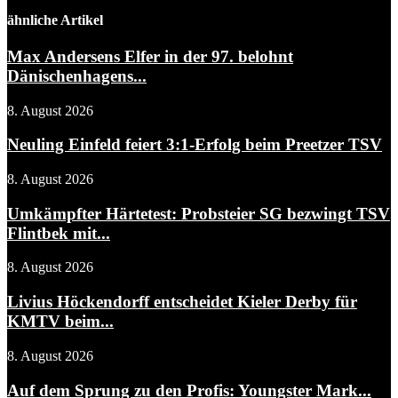
ähnliche Artikel
Max Andersens Elfer in der 97. belohnt
Dänischenhagens...
8. August 2026
Neuling Einfeld feiert 3:1-Erfolg beim Preetzer TSV
8. August 2026
Umkämpfter Härtetest: Probsteier SG bezwingt TSV
Flintbek mit...
8. August 2026
Livius Höckendorff entscheidet Kieler Derby für
KMTV beim...
8. August 2026
Auf dem Sprung zu den Profis: Youngster Mark...