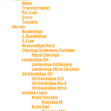
News
Transfermarkt
Portrait
Story
Turniere
Herren
Bundesliga
2. Bundesliga
3. Liga
Regionalliga Nord
Oberliga Schleswig-Holstein
Flens-Oberliga
Landesliga SH
Landesliga Schleswig
Landesliga Mitte (Archiv)
Verbandsliga SH
Verbandsliga Ost
Verbandsliga Nord
Verbandsliga West
weitere Ligen
Kreis Holstein
Kreisliga M
Kreis Kiel