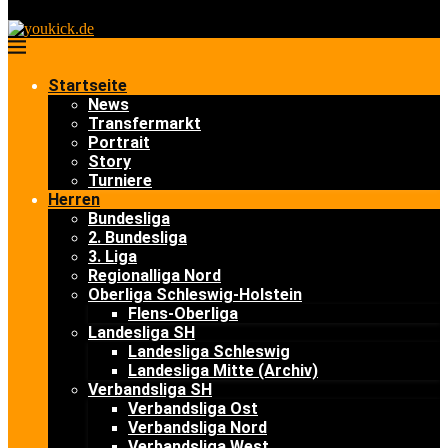
Startseite
News
Transfermarkt
Portrait
Story
Turniere
Herren
Bundesliga
2. Bundesliga
3. Liga
Regionalliga Nord
Oberliga Schleswig-Holstein
Flens-Oberliga
Landesliga SH
Landesliga Schleswig
Landesliga Mitte (Archiv)
Verbandsliga SH
Verbandsliga Ost
Verbandsliga Nord
Verbandsliga West