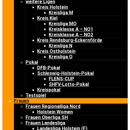
weitere Ligen
Kreis Holstein
Kreisliga M
Kreis Kiel
Kreisliga MO
Kreisklasse A – NO1
Kreisklasse A – NO2
Kreis Rendsburg-Eckernförde
Kreisliga N
Kreis Ostholstein
Kreisliga O
Pokal
DFB-Pokal
Schleswig-Holstein-Pokal
FLENS-CUP
SHFV-Lotto-Pokal
Kreispokal
Testspiel
Frauen
Frauen Regionalliga Nord
Holstein Women
Frauen Oberliga SH
Frauen Landesliga
Landesliga Holstein (F)