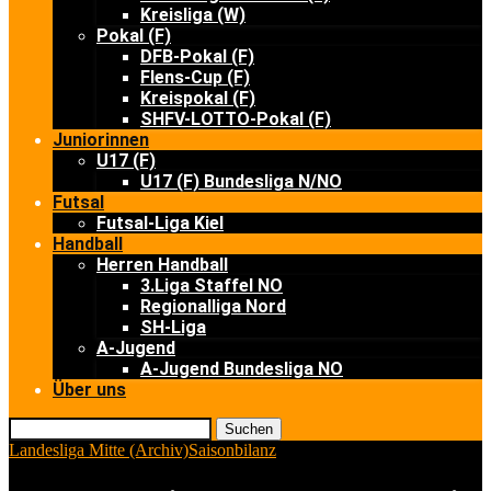
Kreisliga (W)
Pokal (F)
DFB-Pokal (F)
Flens-Cup (F)
Kreispokal (F)
SHFV-LOTTO-Pokal (F)
Juniorinnen
U17 (F)
U17 (F) Bundesliga N/NO
Futsal
Futsal-Liga Kiel
Handball
Herren Handball
3.Liga Staffel NO
Regionalliga Nord
SH-Liga
A-Jugend
A-Jugend Bundesliga NO
Über uns
Suchen
Landesliga Mitte (Archiv)
Saisonbilanz