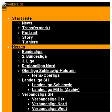
Startseite
News
Transfermarkt
Portrait
Story
Turniere
Herren
Bundesliga
2. Bundesliga
3. Liga
Regionalliga Nord
Oberliga Schleswig-Holstein
Flens-Oberliga
Landesliga SH
Landesliga Schleswig
Landesliga Mitte (Archiv)
Verbandsliga SH
Verbandsliga Ost
Verbandsliga Nord
Verbandsliga West