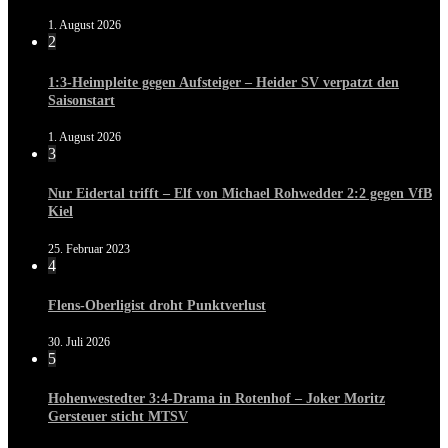
1. August 2026
2
1:3-Heimpleite gegen Aufsteiger – Heider SV verpatzt den
Saisonstart
1. August 2026
3
Nur Eidertal trifft – Elf von Michael Rohwedder 2:2 gegen VfB
Kiel
25. Februar 2023
4
Flens-Oberligist droht Punktverlust
30. Juli 2026
5
Hohenwestedter 3:4-Drama in Rotenhof – Joker Moritz
Gersteuer sticht MTSV