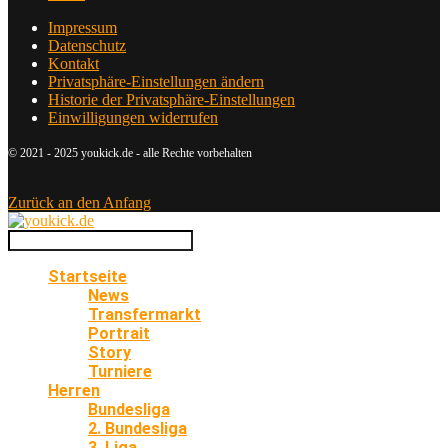
Impressum
Datenschutz
Kontakt
Privatsphäre-Einstellungen ändern
Historie der Privatsphäre-Einstellungen
Einwilligungen widerrufen
© 2021 - 2025 youkick.de - alle Rechte vorbehalten
Zurück an den Anfang
Startseite
News
Transfermarkt
Portrait
Story
Turniere
Herren
Bundesliga
2. Bundesliga
3. Liga