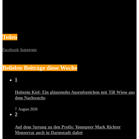
Teilen
Facebook
Instagram
Beliebte Beiträge diese Woche
1
Holstein Kiel: Ein glänzendes Ausrufezeichen mit Till Wiese aus
dem Nachwuchs
7. August 2026
2
Auf dem Sprung zu den Profis: Youngster Mark Richter
Monserrat auch in Darmstadt dabei