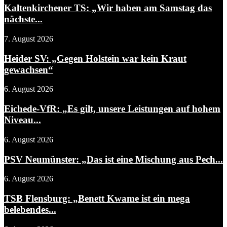
Kaltenkirchener TS: „Wir haben am Samstag das
nächste...
7. August 2026
Heider SV: „Gegen Holstein war kein Kraut
gewachsen“
6. August 2026
Eichede-VfR: „Es gilt, unsere Leistungen auf hohem
Niveau...
6. August 2026
PSV Neumünster: „Das ist eine Mischung aus Pech...
6. August 2026
TSB Flensburg: „Benett Kwame ist ein mega
belebendes...