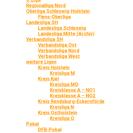
Regionalliga Nord
Oberliga Schleswig-Holstein
Flens-Oberliga
Landesliga SH
Landesliga Schleswig
Landesliga Mitte (Archiv)
Verbandsliga SH
Verbandsliga Ost
Verbandsliga Nord
Verbandsliga West
weitere Ligen
Kreis Holstein
Kreisliga M
Kreis Kiel
Kreisliga MO
Kreisklasse A – NO1
Kreisklasse A – NO2
Kreis Rendsburg-Eckernförde
Kreisliga N
Kreis Ostholstein
Kreisliga O
Pokal
DFB-Pokal