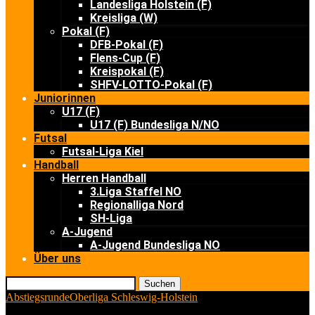
Landesliga Holstein (F)
Kreisliga (W)
Pokal (F)
DFB-Pokal (F)
Flens-Cup (F)
Kreispokal (F)
SHFV-LOTTO-Pokal (F)
Juniorinnen
U17 (F)
U17 (F) Bundesliga N/NO
Futsal
Futsal-Liga Kiel
Handball
Herren Handball
3.Liga Staffel NO
Regionalliga Nord
SH-Liga
A-Jugend
A-Jugend Bundesliga NO
Über uns
Suchen
Abstiegsrunde
Oberliga Schleswig-Holstein