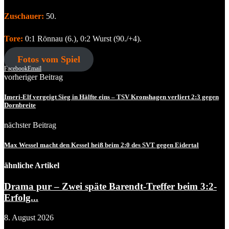
Zuschauer:
50.
Tore:
0:1 Rönnau (6.), 0:2 Wurst (90./+4).
Fotos vom Spiel
Facebook
Email
vorheriger Beitrag
Imeri-Elf vergeigt Sieg in Hälfte eins – TSV Kronshagen verliert 2:3 gegen
Dornbreite
nächster Beitrag
Max Wessel macht den Kessel heiß beim 2:0 des SVT gegen Eidertal
ähnliche Artikel
Drama pur – Zwei späte Barendt-Treffer beim 3:2-
Erfolg...
8. August 2026