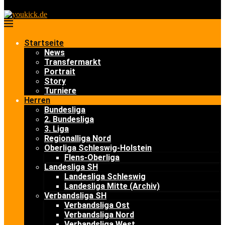
Startseite
News
Transfermarkt
Portrait
Story
Turniere
Herren
Bundesliga
2. Bundesliga
3. Liga
Regionalliga Nord
Oberliga Schleswig-Holstein
Flens-Oberliga
Landesliga SH
Landesliga Schleswig
Landesliga Mitte (Archiv)
Verbandsliga SH
Verbandsliga Ost
Verbandsliga Nord
Verbandsliga West