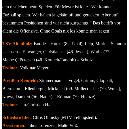
den restlichen neun Spielen. Für Meyer ist klar: „Wir können
Fußball spielen. Wir haben ja gekämpft und gerackert. Aber auf
bestimmten Positionen sind wir nicht gut genug.“ Das betrifft vor
allem die Offensive. Ohne Goals nix los könnte man sagen!
TSV Altenholz:
Budde – Hunze (82. Ünal), Leip, Morina, Schnoor
– Jensen – Ellwanger, Christiansen (46. Jessen), Worbs (72.
Mathea), Petersen (46. Konneh-Tandoh) – Scholz.
Trainer:
Volkmar Meyer.
Preußen Reinfeld:
Zimmermann – Vogel, Grimm, Cloppatt,
Biermann – Ellenberger, Mickeleit (69. Möller) – Lie (79. Wurst),
Izawa, Dankert (56. Nader) – Rönnau (79. Heinze).
Trainer:
Jan-Christian Hack.
Schiedsrichter:
Chris Olimsky (MTV Tellingstedt).
Assistenten:
Julius Lorenzen, Malte Voß.