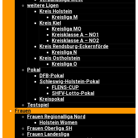
weitere Ligen
Kreis Holstein
Kreisliga M
Kreis Kiel
Kreisliga MO
Kreisklasse A – NO1
Kreisklasse A – NO2
Kreis Rendsburg-Eckernförde
Kreisliga N
Kreis Ostholstein
Kreisliga O
Pokal
DFB-Pokal
Schleswig-Holstein-Pokal
FLENS-CUP
SHFV-Lotto-Pokal
Kreispokal
Testspiel
Frauen
Frauen Regionalliga Nord
Holstein Women
Frauen Oberliga SH
Frauen Landesliga