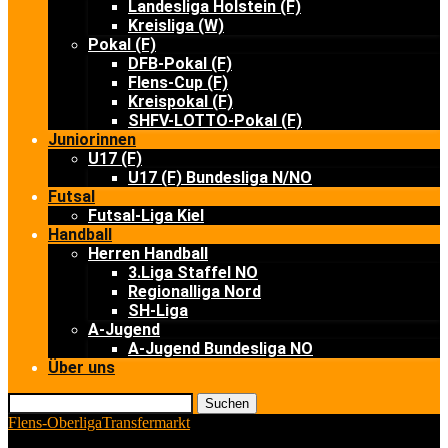
Landesliga Holstein (F)
Kreisliga (W)
Pokal (F)
DFB-Pokal (F)
Flens-Cup (F)
Kreispokal (F)
SHFV-LOTTO-Pokal (F)
Juniorinnen
U17 (F)
U17 (F) Bundesliga N/NO
Futsal
Futsal-Liga Kiel
Handball
Herren Handball
3.Liga Staffel NO
Regionalliga Nord
SH-Liga
A-Jugend
A-Jugend Bundesliga NO
Über uns
Suchen
Flens-Oberliga
Transfermarkt