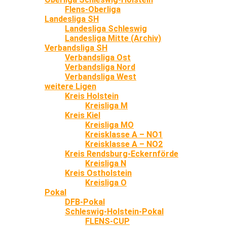
Flens-Oberliga
Landesliga SH
Landesliga Schleswig
Landesliga Mitte (Archiv)
Verbandsliga SH
Verbandsliga Ost
Verbandsliga Nord
Verbandsliga West
weitere Ligen
Kreis Holstein
Kreisliga M
Kreis Kiel
Kreisliga MO
Kreisklasse A – NO1
Kreisklasse A – NO2
Kreis Rendsburg-Eckernförde
Kreisliga N
Kreis Ostholstein
Kreisliga O
Pokal
DFB-Pokal
Schleswig-Holstein-Pokal
FLENS-CUP