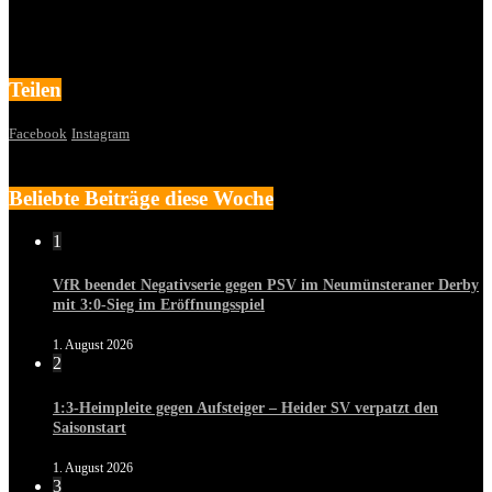
Teilen
Facebook
Instagram
Beliebte Beiträge diese Woche
1
VfR beendet Negativserie gegen PSV im Neumünsteraner Derby
mit 3:0-Sieg im Eröffnungsspiel
1. August 2026
2
1:3-Heimpleite gegen Aufsteiger – Heider SV verpatzt den
Saisonstart
1. August 2026
3