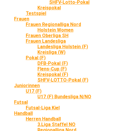
SHFV-Lotto-Pokal
Kreispokal
Testspiel
Frauen
Frauen Regionalliga Nord
Holstein Women
Frauen Oberliga SH
Frauen Landesliga
Landesliga Holstein (F)
Kreisliga (W)
Pokal (F)
DFB-Pokal (F)
Flens-Cup (F)
Kreispokal (F)
SHFV-LOTTO-Pokal (F)
Juniorinnen
U17 (F)
U17 (F) Bundesliga N/NO
Futsal
Futsal-Liga Kiel
Handball
Herren Handball
3.Liga Staffel NO
Regionalliga Nord