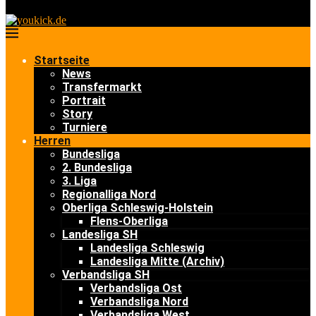
Startseite
News
Transfermarkt
Portrait
Story
Turniere
Herren
Bundesliga
2. Bundesliga
3. Liga
Regionalliga Nord
Oberliga Schleswig-Holstein
Flens-Oberliga
Landesliga SH
Landesliga Schleswig
Landesliga Mitte (Archiv)
Verbandsliga SH
Verbandsliga Ost
Verbandsliga Nord
Verbandsliga West