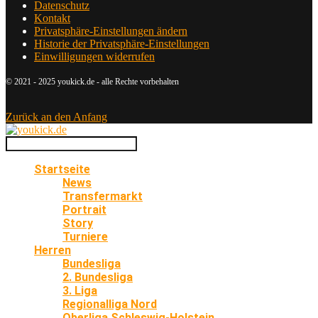
Datenschutz
Kontakt
Privatsphäre-Einstellungen ändern
Historie der Privatsphäre-Einstellungen
Einwilligungen widerrufen
© 2021 - 2025 youkick.de - alle Rechte vorbehalten
Zurück an den Anfang
Startseite
News
Transfermarkt
Portrait
Story
Turniere
Herren
Bundesliga
2. Bundesliga
3. Liga
Regionalliga Nord
Oberliga Schleswig-Holstein