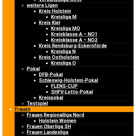
weitere Ligen
Kreis Holstein
Kreisliga M
Kreis Kiel
Kreisliga MO
Kreisklasse A – NO1
Kreisklasse A – NO2
Kreis Rendsburg-Eckernförde
Kreisliga N
Kreis Ostholstein
Kreisliga O
Pokal
DFB-Pokal
Schleswig-Holstein-Pokal
FLENS-CUP
SHFV-Lotto-Pokal
Kreispokal
Testspiel
Frauen
Frauen Regionalliga Nord
Holstein Women
Frauen Oberliga SH
Frauen Landesliga