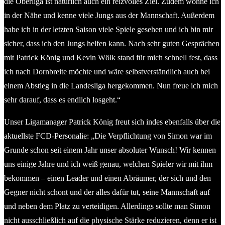
die Oberliga ist natürlich auch ein reizvolles Ziel. Zudem wohne ich
in der Nähe und kenne viele Jungs aus der Mannschaft. Außerdem
habe ich in der letzten Saison viele Spiele gesehen und ich bin mir
sicher, dass ich den Jungs helfen kann. Nach sehr guten Gesprächen
mit Patrick König und Kevin Wölk stand für mich schnell fest, dass
ich nach Dornbreite möchte und wäre selbstverständlich auch bei
einem Abstieg in die Landesliga hergekommen. Nun freue ich mich
sehr darauf, dass es endlich losgeht.“
Unser Ligamanager Patrick König freut sich indes ebenfalls über die
aktuellste FCD-Personalie: „Die Verpflichtung von Simon war im
Grunde schon seit einem Jahr unser absoluter Wunsch! Wir kennen
uns einige Jahre und ich weiß genau, welchen Spieler wir mit ihm
bekommen – einen Leader und einen Abräumer, der sich und den
Gegner nicht schont und der alles dafür tut, seine Mannschaft auf
und neben dem Platz zu verteidigen. Allerdings sollte man Simon
nicht ausschließlich auf die physische Stärke reduzieren, denn er ist