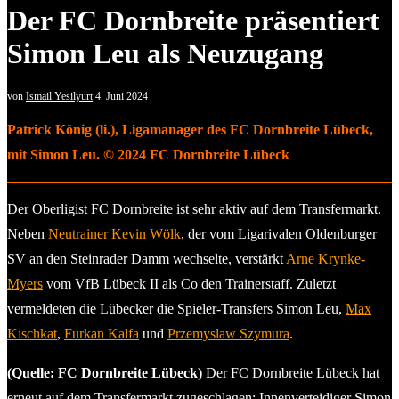
Der FC Dornbreite präsentiert
Simon Leu als Neuzugang
von
Ismail Yesilyurt
4. Juni 2024
Patrick König (li.), Ligamanager des FC Dornbreite Lübeck,
mit Simon Leu. © 2024 FC Dornbreite Lübeck
Der Oberligist FC Dornbreite ist sehr aktiv auf dem Transfermarkt.
Neben
Neutrainer Kevin Wölk
, der vom Ligarivalen Oldenburger
SV an den Steinrader Damm wechselte, verstärkt
Arne Krynke-
Myers
vom VfB Lübeck II als Co den Trainerstaff. Zuletzt
vermeldeten die Lübecker die Spieler-Transfers Simon Leu,
Max
Kischkat
,
Furkan Kalfa
und
Przemyslaw Szymura
.
(Quelle: FC Dornbreite Lübeck)
Der FC Dornbreite Lübeck hat
erneut auf dem Transfermarkt zugeschlagen: Innenverteidiger Simon