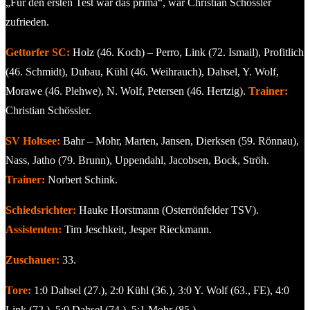
„Für den ersten Test war das prima“, war Christian Schössler
zufrieden.
Gettorfer SC:
Holz (46. Koch) – Perro, Link (72. Ismail), Profitlich
(46. Schmidt), Dubau, Kühl (46. Weihrauch), Dahsel, Y. Wolf,
Morawe (46. Plehwe), N. Wolf, Petersen (46. Hertzig).
Trainer:
Christian Schössler.
SV Holtsee:
Bahr – Mohr, Marten, Jansen, Dierksen (59. Rönnau),
Nass, Jatho (79. Brunn), Uppendahl, Jacobsen, Bock, Ströh.
Trainer:
Norbert Schink.
Schiedsrichter:
Hauke Horstmann (Osterrönfelder TSV).
Assistenten:
Tim Jeschkeit, Jesper Rieckmann.
Zuschauer:
33.
Tore:
1:0 Dahsel (27.), 2:0 Kühl (36.), 3:0 Y. Wolf (63., FE), 4:0
Link (72.), 5:0 Dahsel (74.). 5:1 Mohr (85.).