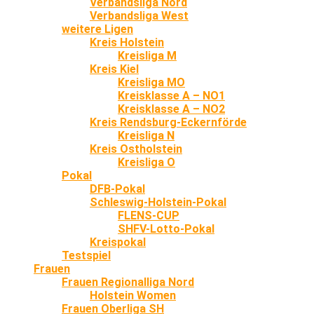
Verbandsliga Nord
Verbandsliga West
weitere Ligen
Kreis Holstein
Kreisliga M
Kreis Kiel
Kreisliga MO
Kreisklasse A – NO1
Kreisklasse A – NO2
Kreis Rendsburg-Eckernförde
Kreisliga N
Kreis Ostholstein
Kreisliga O
Pokal
DFB-Pokal
Schleswig-Holstein-Pokal
FLENS-CUP
SHFV-Lotto-Pokal
Kreispokal
Testspiel
Frauen
Frauen Regionalliga Nord
Holstein Women
Frauen Oberliga SH