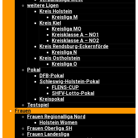
weitere Ligen
Kreis Holstein
Kreisliga M
Kreis Kiel
Kreisliga MO
Kreisklasse A – NO1
Kreisklasse A – NO2
Kreis Rendsburg-Eckernförde
Kreisliga N
Kreis Ostholstein
Kreisliga O
Pokal
DFB-Pokal
Schleswig-Holstein-Pokal
FLENS-CUP
SHFV-Lotto-Pokal
Kreispokal
Testspiel
Frauen
Frauen Regionalliga Nord
Holstein Women
Frauen Oberliga SH
Frauen Landesliga