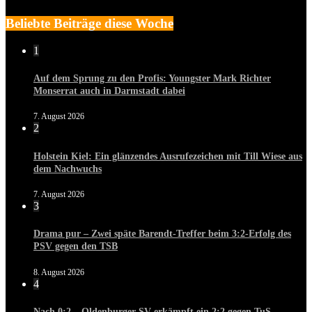
Beliebte Beiträge diese Woche
1
Auf dem Sprung zu den Profis: Youngster Mark Richter
Monserrat auch in Darmstadt dabei
7. August 2026
2
Holstein Kiel: Ein glänzendes Ausrufezeichen mit Till Wiese aus
dem Nachwuchs
7. August 2026
3
Drama pur – Zwei späte Barendt-Treffer beim 3:2-Erfolg des
PSV gegen den TSB
8. August 2026
4
Nach 0:2 – Oldenburger SV erkämpft ein 2:2 gegen TuS