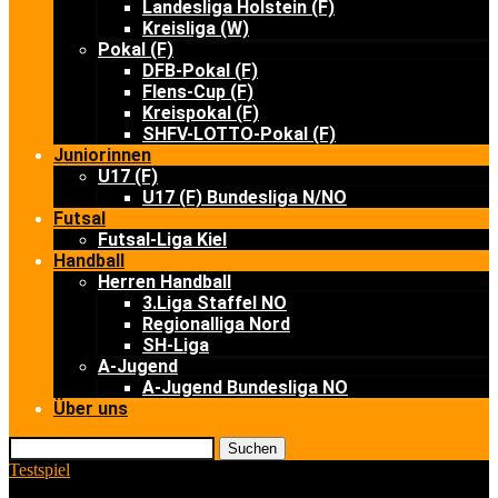
Landesliga Holstein (F)
Kreisliga (W)
Pokal (F)
DFB-Pokal (F)
Flens-Cup (F)
Kreispokal (F)
SHFV-LOTTO-Pokal (F)
Juniorinnen
U17 (F)
U17 (F) Bundesliga N/NO
Futsal
Futsal-Liga Kiel
Handball
Herren Handball
3.Liga Staffel NO
Regionalliga Nord
SH-Liga
A-Jugend
A-Jugend Bundesliga NO
Über uns
Suchen
Testspiel