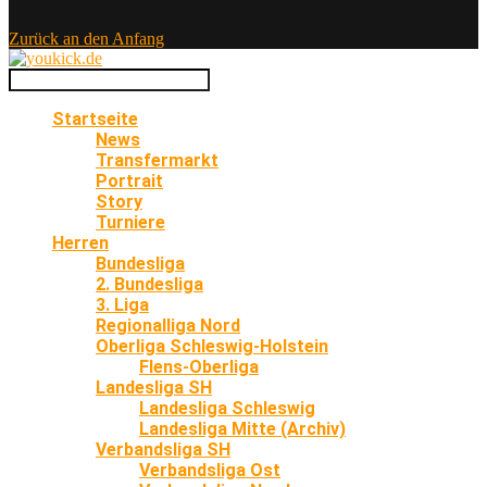
Zurück an den Anfang
Startseite
News
Transfermarkt
Portrait
Story
Turniere
Herren
Bundesliga
2. Bundesliga
3. Liga
Regionalliga Nord
Oberliga Schleswig-Holstein
Flens-Oberliga
Landesliga SH
Landesliga Schleswig
Landesliga Mitte (Archiv)
Verbandsliga SH
Verbandsliga Ost