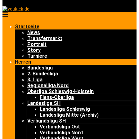
Startseite
News
Transfermarkt
Portrait
Story
Turniere
Herren
Bundesliga
2. Bundesliga
3. Liga
Regionalliga Nord
Oberliga Schleswig-Holstein
Flens-Oberliga
Landesliga SH
Landesliga Schleswig
Landesliga Mitte (Archiv)
Verbandsliga SH
Verbandsliga Ost
Verbandsliga Nord
Verbandsliga West