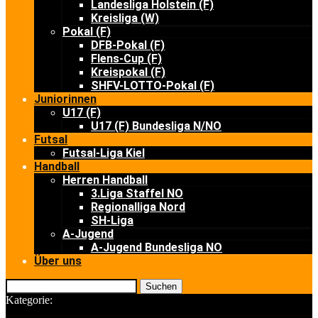
Landesliga Holstein (F)
Kreisliga (W)
Pokal (F)
DFB-Pokal (F)
Flens-Cup (F)
Kreispokal (F)
SHFV-LOTTO-Pokal (F)
Juniorinnen
U17 (F)
U17 (F) Bundesliga N/NO
Futsal
Futsal-Liga Kiel
Handball
Herren Handball
3.Liga Staffel NO
Regionalliga Nord
SH-Liga
A-Jugend
A-Jugend Bundesliga NO
Über uns
Suchen
Kategorie: