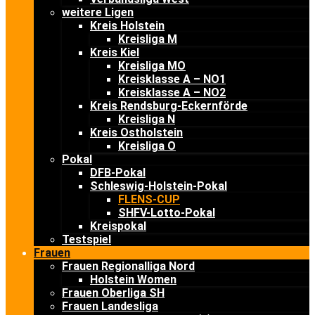
weitere Ligen
Kreis Holstein
Kreisliga M
Kreis Kiel
Kreisliga MO
Kreisklasse A – NO1
Kreisklasse A – NO2
Kreis Rendsburg-Eckernförde
Kreisliga N
Kreis Ostholstein
Kreisliga O
Pokal
DFB-Pokal
Schleswig-Holstein-Pokal
FLENS-CUP
SHFV-Lotto-Pokal
Kreispokal
Testspiel
Frauen
Frauen Regionalliga Nord
Holstein Women
Frauen Oberliga SH
Frauen Landesliga