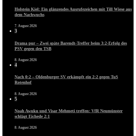
Holstein Kiel: Ein glänzendes Ausrufezeichen mit Till Wiese aus
dem Nachwuchs
7. August 2026
3
Drama pur – Zwei späte Barendt-Treffer beim 3:2-Erfolg des
PSV gegen den TSB
8. August 2026
4
Nach 0:2 – Oldenburger SV erkämpft ein 2:2 gegen TuS
Rotenhof
8. August 2026
5
Noah Awuku und Visar Mehmeti treffen: VfR Neumünster
schlägt Eichede 2:1
8. August 2026