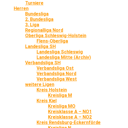
Turniere
Herren
Bundesliga
2. Bundesliga
3. Liga
Regionalliga Nord
Oberliga Schleswig-Holstein
Flens-Oberliga
Landesliga SH
Landesliga Schleswig
Landesliga Mitte (Archiv)
Verbandsliga SH
Verbandsliga Ost
Verbandsliga Nord
Verbandsliga West
weitere Ligen
Kreis Holstein
Kreisliga M
Kreis Kiel
Kreisliga MO
Kreisklasse A – NO1
Kreisklasse A – NO2
Kreis Rendsburg-Eckernförde
Kreisliga N