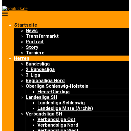
Startseite
News
Transfermarkt
Portrait
Story
Turniere
Herren
Bundesliga
2. Bundesliga
3. Liga
Regionalliga Nord
Oberliga Schleswig-Holstein
Flens-Oberliga
Landesliga SH
Landesliga Schleswig
Landesliga Mitte (Archiv)
Verbandsliga SH
Verbandsliga Ost
Verbandsliga Nord
Verbandsliga West