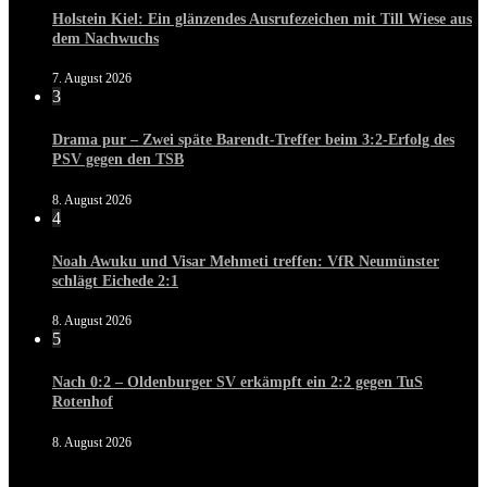
Holstein Kiel: Ein glänzendes Ausrufezeichen mit Till Wiese aus
dem Nachwuchs
7. August 2026
3
Drama pur – Zwei späte Barendt-Treffer beim 3:2-Erfolg des
PSV gegen den TSB
8. August 2026
4
Noah Awuku und Visar Mehmeti treffen: VfR Neumünster
schlägt Eichede 2:1
8. August 2026
5
Nach 0:2 – Oldenburger SV erkämpft ein 2:2 gegen TuS
Rotenhof
8. August 2026