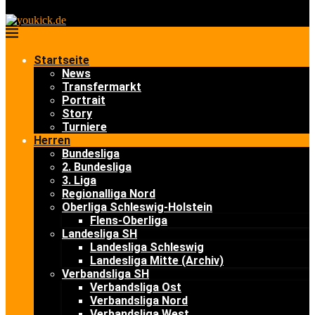
Startseite
News
Transfermarkt
Portrait
Story
Turniere
Herren
Bundesliga
2. Bundesliga
3. Liga
Regionalliga Nord
Oberliga Schleswig-Holstein
Flens-Oberliga
Landesliga SH
Landesliga Schleswig
Landesliga Mitte (Archiv)
Verbandsliga SH
Verbandsliga Ost
Verbandsliga Nord
Verbandsliga West