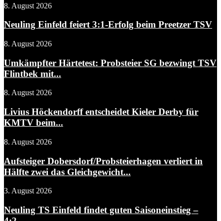
8. August 2026
Neuling Einfeld feiert 3:1-Erfolg beim Preetzer TSV
8. August 2026
Umkämpfter Härtetest: Probsteier SG bezwingt TSV
Flintbek mit...
8. August 2026
Livius Höckendorff entscheidet Kieler Derby für
KMTV beim...
8. August 2026
Aufsteiger Dobersdorf/Probsteierhagen verliert in
Hälfte zwei das Gleichgewicht...
3. August 2026
Neuling TS Einfeld findet guten Saisoneinstieg –
4:2...