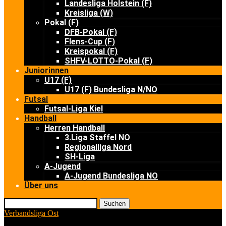
Landesliga Holstein (F)
Kreisliga (W)
Pokal (F)
DFB-Pokal (F)
Flens-Cup (F)
Kreispokal (F)
SHFV-LOTTO-Pokal (F)
Juniorinnen
U17 (F)
U17 (F) Bundesliga N/NO
Futsal
Futsal-Liga Kiel
Handball
Herren Handball
3.Liga Staffel NO
Regionalliga Nord
SH-Liga
A-Jugend
A-Jugend Bundesliga NO
Über uns
Suchen
Verbandsliga Ost