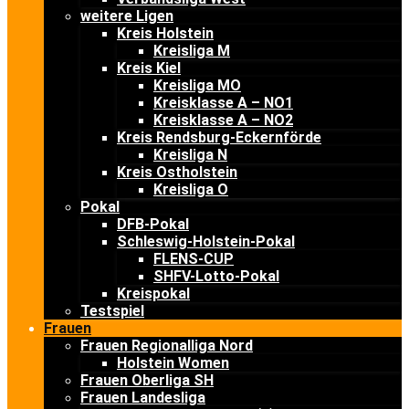
weitere Ligen
Kreis Holstein
Kreisliga M
Kreis Kiel
Kreisliga MO
Kreisklasse A – NO1
Kreisklasse A – NO2
Kreis Rendsburg-Eckernförde
Kreisliga N
Kreis Ostholstein
Kreisliga O
Pokal
DFB-Pokal
Schleswig-Holstein-Pokal
FLENS-CUP
SHFV-Lotto-Pokal
Kreispokal
Testspiel
Frauen
Frauen Regionalliga Nord
Holstein Women
Frauen Oberliga SH
Frauen Landesliga