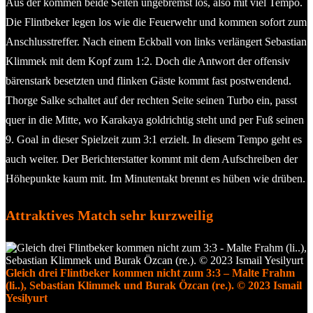
Aus der kommen beide Seiten ungebremst los, also mit viel Tempo.
Die Flintbeker legen los wie die Feuerwehr und kommen sofort zum
Anschlusstreffer. Nach einem Eckball von links verlängert Sebastian
Klimmek mit dem Kopf zum 1:2. Doch die Antwort der offensiv
bärenstark besetzten und flinken Gäste kommt fast postwendend.
Thorge Salke schaltet auf der rechten Seite seinen Turbo ein, passt
quer in die Mitte, wo Karakaya goldrichtig steht und per Fuß seinen
9. Goal in dieser Spielzeit zum 3:1 erzielt. In diesem Tempo geht es
auch weiter. Der Berichterstatter kommt mit dem Aufschreiben der
Höhepunkte kaum mit. Im Minutentakt brennt es hüben wie drüben.
Attraktives Match sehr kurzweilig
Gleich drei Flintbeker kommen nicht zum 3:3 – Malte Frahm
(li..), Sebastian Klimmek und Burak Özcan (re.). © 2023 Ismail
Yesilyurt