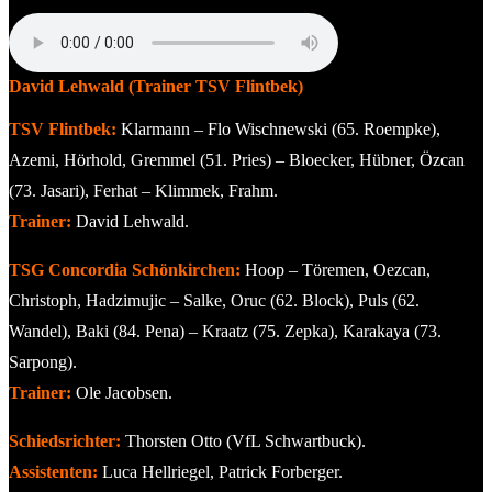
David Lehwald (Trainer TSV Flintbek)
TSV Flintbek:
Klarmann – Flo Wischnewski (65. Roempke),
Azemi, Hörhold, Gremmel (51. Pries) – Bloecker, Hübner, Özcan
(73. Jasari), Ferhat – Klimmek, Frahm.
Trainer:
David Lehwald.
TSG Concordia Schönkirchen:
Hoop – Töremen, Oezcan,
Christoph, Hadzimujic – Salke, Oruc (62. Block), Puls (62.
Wandel), Baki (84. Pena) – Kraatz (75. Zepka), Karakaya (73.
Sarpong).
Trainer:
Ole Jacobsen.
Schiedsrichter:
Thorsten Otto (VfL Schwartbuck).
Assistenten:
Luca Hellriegel, Patrick Forberger.