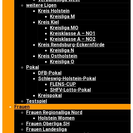
weitere Ligen
Kreis Holstein
Kreisliga M
Kreis Kiel
Kreisliga MO
Kreisklasse A – NO1
Kreisklasse A – NO2
Kreis Rendsburg-Eckernförde
Kreisliga N
Kreis Ostholstein
Kreisliga O
Pokal
DFB-Pokal
Schleswig-Holstein-Pokal
FLENS-CUP
SHFV-Lotto-Pokal
Kreispokal
Testspiel
Frauen
Frauen Regionalliga Nord
Holstein Women
Frauen Oberliga SH
Frauen Landesliga