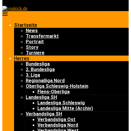
Startseite
News
Transfermarkt
Portrait
Story
Turniere
Herren
Bundesliga
2. Bundesliga
3. Liga
Regionalliga Nord
Oberliga Schleswig-Holstein
Flens-Oberliga
Landesliga SH
Landesliga Schleswig
Landesliga Mitte (Archiv)
Verbandsliga SH
Verbandsliga Ost
Verbandsliga Nord
Verbandsliga West