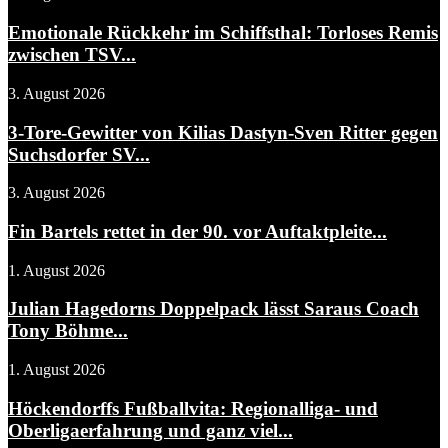
Emotionale Rückkehr im Schiffsthal: Torloses Remis
zwischen TSV...
3. August 2026
3-Tore-Gewitter von Kilias Dastyn-Sven Ritter gegen
Suchsdorfer SV...
3. August 2026
Fin Bartels rettet in der 90. vor Auftaktpleite...
1. August 2026
Julian Hagedorns Doppelpack lässt Saraus Coach
Tony Böhme...
1. August 2026
Höckendorffs Fußballvita: Regionalliga- und
Oberligaerfahrung und ganz viel...