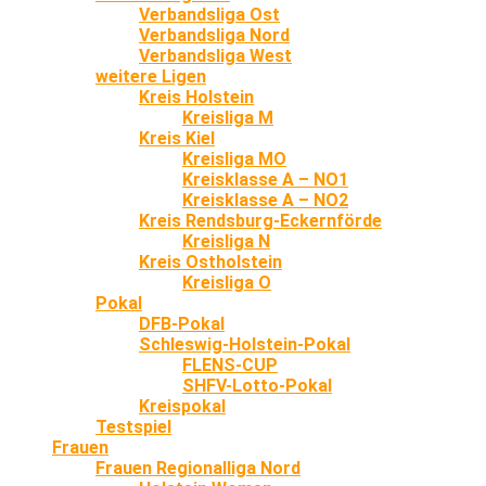
Verbandsliga Ost
Verbandsliga Nord
Verbandsliga West
weitere Ligen
Kreis Holstein
Kreisliga M
Kreis Kiel
Kreisliga MO
Kreisklasse A – NO1
Kreisklasse A – NO2
Kreis Rendsburg-Eckernförde
Kreisliga N
Kreis Ostholstein
Kreisliga O
Pokal
DFB-Pokal
Schleswig-Holstein-Pokal
FLENS-CUP
SHFV-Lotto-Pokal
Kreispokal
Testspiel
Frauen
Frauen Regionalliga Nord