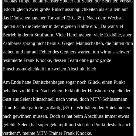
Nicolas Timpe, gefährlichster Spieler auf Seiten der Selenter, vergab
jedoch gleich zwei große Einschussmöglichkeiten als er allein auf
das Dänischenhagener Tor zulief (20., 35.). Nach dem Wechsel
igelten sich die Selenter in der eigenen Hälfte ein. „Da war viel
Betrieb in deren Strafraum. Viele Hereingaben, viele Eckbälle, aber
Zählbares sprang nicht heraus. Gegen Mannschaften, die hinten drin
stehen und nur auf Fehler des Gegners warten, tun wir uns schwer“,
resümierte Frank Knocke, dessen Team ohne ganz große
Einschussmöglichkeit im zweiten Abschnitt blieb.
Am Ende hatte Dänischenhagen sogar noch Glück, einen Punkt
behalten zu dürfen. Nach einem Eckball der Hausherren spielte der
Gast aus Selent blitzschnell nach vorne, doch MTV-Schlussmann
Timo Klauke parierte großartig (85.). „Wir hätten den Spielanteilen
nach gewinnen müssen. Doch es hat beim Abschluss immer etwas
gefehlt. Selent hat super gekämpft und sich den Punkt deshalb auch
verdient“, meinte MTV-Trainer Frank Knocke.