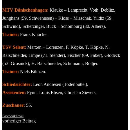
MTV Dänischenhagen:
Klauke – Lamprecht, Voth, Deblitz,
Junghans (59. Schwennsen) – Kloss – Miaschak, Yildiz (59.
Schwind), Scherzinger, Buck – Schomburg (80. Albers).
Trainer:
Frank Knocke.
TSV Selent:
Marxen – Lorenzen, F. Köpke, T. Köpke, N.
Bärschneider, Timpe (71. Stender), Fischer (69. Faber), Glodeck
(53. Grosnick), H. Bärschneider, Schümann, Böttjer.
Trainer:
Niels Bünzen.
Schiedsrichter:
Leon Andresen (Todenbüttel).
Assistenten:
Fynn- Louis Ebsen, Christian Sievers.
Zuschauer:
55.
Facebook
Email
vorheriger Beitrag