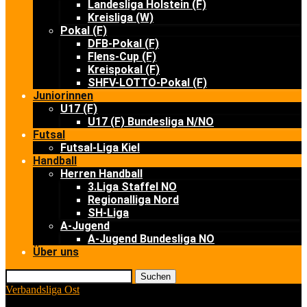
Landesliga Holstein (F)
Kreisliga (W)
Pokal (F)
DFB-Pokal (F)
Flens-Cup (F)
Kreispokal (F)
SHFV-LOTTO-Pokal (F)
Juniorinnen
U17 (F)
U17 (F) Bundesliga N/NO
Futsal
Futsal-Liga Kiel
Handball
Herren Handball
3.Liga Staffel NO
Regionalliga Nord
SH-Liga
A-Jugend
A-Jugend Bundesliga NO
Über uns
Suchen
Verbandsliga Ost