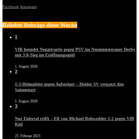
Facebook
Instagram
Beliebte Beiträge diese Woche
1
VfR beendet Negativserie gegen PSV im Neumünsteraner Derby
mit 3:0-Sieg im Eröffnungsspiel
1. August 2026
2
1:3-Heimpleite gegen Aufsteiger – Heider SV verpatzt den
Saisonstart
1. August 2026
3
Nur Eidertal trifft – Elf von Michael Rohwedder 2:2 gegen VfB
Kiel
25. Februar 2023