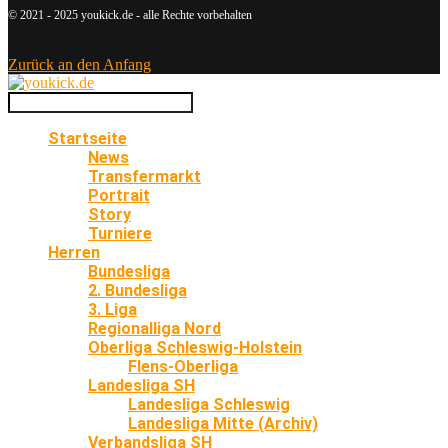
© 2021 - 2025 youkick.de - alle Rechte vorbehalten
Zurück an den Anfang
Startseite
News
Transfermarkt
Portrait
Story
Turniere
Herren
Bundesliga
2. Bundesliga
3. Liga
Regionalliga Nord
Oberliga Schleswig-Holstein
Flens-Oberliga
Landesliga SH
Landesliga Schleswig
Landesliga Mitte (Archiv)
Verbandsliga SH