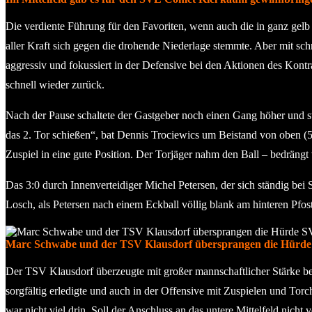
Die verdiente Führung für den Favoriten, wenn auch die in ganz gelb 
aller Kraft sich gegen die drohende Niederlage stemmte. Aber mit sc
aggressiv und fokussiert in der Defensive bei den Aktionen des Kont
schnell wieder zurück.
Nach der Pause schaltete der Gastgeber noch einen Gang höher und ste
das 2. Tor schießen“, bat Dennis Trociewics um Beistand von oben 
Zuspiel in eine gute Position. Der Torjäger nahm den Ball – bedräng
Das 3:0 durch Innenverteidiger Michel Petersen, der sich ständig bei 
Losch, als Petersen nach einem Eckball völlig blank am hinteren Pfos
Marc Schwabe und der TSV Klausdorf übersprangen die Hürde SV
Der TSV Klausdorf überzeugte mit großer mannschaftlicher Stärke best
sorgfältig erledigte und auch in der Offensive mit Zuspielen und T
war nicht viel drin. Soll der Anschluss an das untere Mittelfeld nich