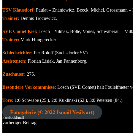
TSV Klausdorf:
Paulat – Znaniewicz, Beeck, Michel, Grossmann – Ha
Trainer:
Dennis Trociewicz.
SVE Comet Kiel:
Losch – Yilmaz, Bolte, Vones, Schwaberau – Milbra
Trainer:
Mark Hungerecker.
Schiedsrichter:
Per Roloff (Suchsdorfer SV).
Assistenten:
Florian Lisiak, Jan Pannenborg.
Zuschauer:
275.
Besondere Vorkommnisse:
Losch (SVE Comet) hält Foulelfmeter vo
Tore:
1:0 Schwabe (25.), 2:0 Kuklinski (62.), 3:0 Petersen (84.).
Fotogalerie (© 2022 Ismail Yesilyurt)
Facebook
Email
vorheriger Beitrag