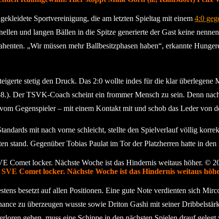
gekleidete Sportvereinigung, die am letzten Spieltag mit einem
4:0 geg
hnellen und langen Bällen in die Spitze generierte der Gast keine nen
rahenten. „Wir müssen mehr Ballbesitzphasen haben“, erkannte Hungere
igerte stetig den Druck. Das 2:0 wollte indes für die klar überlegene
(58.). Der TSVK-Coach scheint ein frommer Mensch zu sein. Denn nach
t vom Gegenspieler – mit einem Kontakt mit und schob das Leder von de
Standards mit nach vorne schleicht, stellte den Spielverlauf völlig korr
ten stand. Gegenüber Tobias Paulat im Tor der Platzherren hatte in de
E Comet locker. Nächste Woche ist das Hindernis weitaus höher.
ens besetzt auf allen Positionen. Eine gute Note verdienten sich Mirc
orchance zu überzeugen wusste sowie Driton Gashi mit seiner Dribbel
t verloren gehen, muss eine Schippe in den nächsten Spielen drauf gele