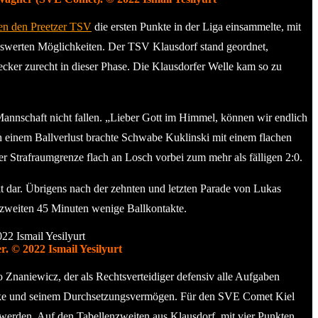
en den Preetzer TSV
die ersten Punkte in der Liga einsammelte, mit
nenswerten Möglichkeiten. Der TSV Klausdorf stand geordnet,
cker zurecht in dieser Phase. Die Klausdorfer Welle kam so zu
 Mannschaft nicht fallen. „Lieber Gott im Himmel, können wir endlich
 einem Ballverlust brachte Schwabe Kuklinski mit einem flachen
r Strafraumgrenze flach an Losch vorbei zum mehr als fälligen 2:0.
ekt dar. Übrigens nach der zehnten und letzten Parade von Lukas
n zweiten 45 Minuten wenige Ballkontakte.
 © 2022 Ismail Yesilyurt
o Znaniewicz, der als Rechtsverteidiger defensiv alle Aufgaben
stärke und seinem Durchsetzungsvermögen. Für den SVE Comet Kiel
gt werden. Auf den Tabellenzweiten aus Klausdorf, mit vier Punkten