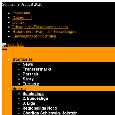
Sonntag, 9. August 2026
Impressum
Datenschutz
Kontakt
Privatsphäre-Einstellungen ändern
Historie der Privatsphäre-Einstellungen
Einwilligungen widerrufen
Startseite
News
Transfermarkt
Portrait
Story
Turniere
Herren
Bundesliga
2. Bundesliga
3. Liga
Regionalliga Nord
Oberliga Schleswig-Holstein