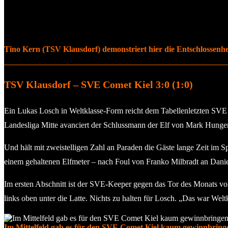
Tino Kern (TSV Klausdorf) demonstriert hier die Entschlossenhei
TSV Klausdorf – SVE Comet Kiel 3:0 (1:0)
Ein Lukas Losch in Weltklasse-Form reicht dem Tabellenletzten SVE
Landesliga Mitte avanciert der Schlussmann der Elf von Mark Hung
Und hält mit zweistelligen Zahl an Paraden die Gäste lange Zeit im Sp
einem gehaltenen Elfmeter – nach Foul von Franko Milbradt an Danie
Im ersten Abschnitt ist der SVE-Keeper gegen das Tor des Monats vo
links oben unter die Latte. Nichts zu halten für Losch. „Das war We
Im Mittelfeld gab es für den SVE Comet Kiel kaum gewinnbringe