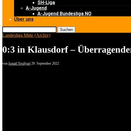
SH-Liga
A-Jugend
A-Jugend Bundesliga NO
Über uns
Suchen
Landesliga Mitte (Archiv)
0:3 in Klausdorf – Überragende
von
Ismail Yesilyurt
29. September 2022