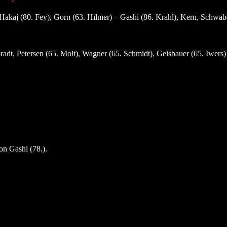
kaj (80. Fey), Gorn (63. Hilmer) – Gashi (86. Krahl), Kern, Schwabe 
dt, Petersen (65. Molt), Wagner (65. Schmidt), Geisbauer (65. Iwers
n Gashi (78.).