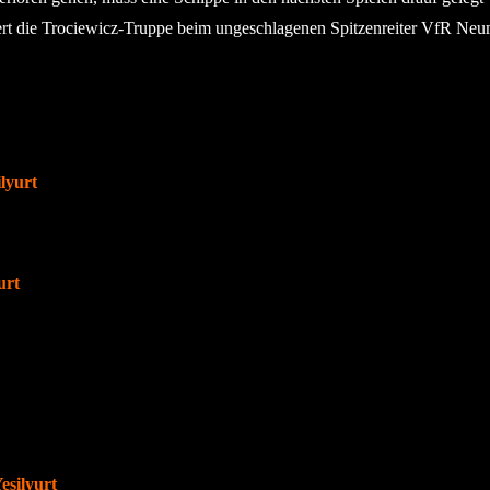
rt die Trociewicz-Truppe beim ungeschlagenen Spitzenreiter VfR Neu
lyurt
urt
esilyurt