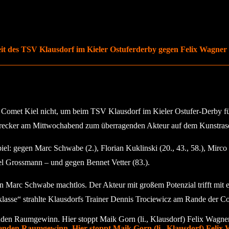
t des TSV Klausdorf im Kieler Ostuferderby gegen Felix Wagner (l
 Comet Kiel nicht, um beim TSV Klausdorf im Kieler Ostufer-Derby fü
erecker am Mittwochabend zum überragenden Akteur auf dem Kunstrase
iel: gegen Marc Schwabe (2.), Florian Kuklinski (20., 43., 58.), Mirco 
l Grossmann – und gegen Bennet Vetter (83.).
n Marc Schwabe machtlos. Der Akteur mit großem Potenzial trifft mit 
ltklasse“ strahlte Klausdorfs Trainer Dennis Trociewicz am Rande der 
nden Raumgewinn. Hier stoppt Maik Gorn (li., Klausdorf) Felix 