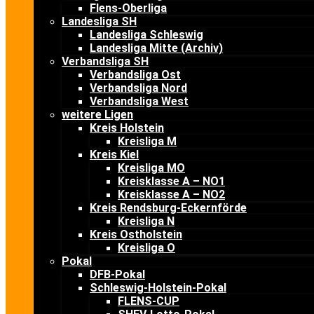
Flens-Oberliga
Landesliga SH
Landesliga Schleswig
Landesliga Mitte (Archiv)
Verbandsliga SH
Verbandsliga Ost
Verbandsliga Nord
Verbandsliga West
weitere Ligen
Kreis Holstein
Kreisliga M
Kreis Kiel
Kreisliga MO
Kreisklasse A – NO1
Kreisklasse A – NO2
Kreis Rendsburg-Eckernförde
Kreisliga N
Kreis Ostholstein
Kreisliga O
Pokal
DFB-Pokal
Schleswig-Holstein-Pokal
FLENS-CUP