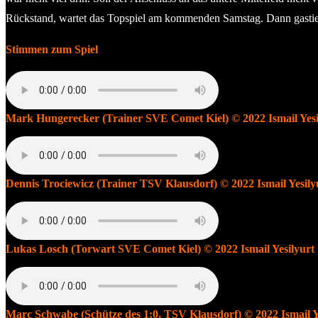
Rückstand, wartet das Topspiel am kommenden Samstag. Dann gastie
Stimmen zum Spiel
Mark Hungerecker (Trainer SVE Comet Kiel) © 2022 Ismail Yesi
Dennis Trociewicz (Trainer TSV Klausdorf) © 2022 Ismail Yesily
Lukas Losch (Torwart SVE Comet Kiel) © 2022 Ismail Yesilyurt
Marc Schwabe (Schütze des 1:0, TSV Klausdorf) © 2022 Ismail Y