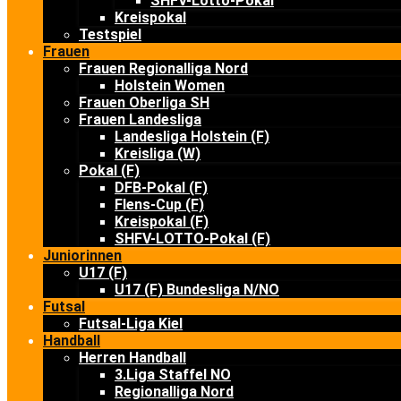
SHFV-Lotto-Pokal
Kreispokal
Testspiel
Frauen
Frauen Regionalliga Nord
Holstein Women
Frauen Oberliga SH
Frauen Landesliga
Landesliga Holstein (F)
Kreisliga (W)
Pokal (F)
DFB-Pokal (F)
Flens-Cup (F)
Kreispokal (F)
SHFV-LOTTO-Pokal (F)
Juniorinnen
U17 (F)
U17 (F) Bundesliga N/NO
Futsal
Futsal-Liga Kiel
Handball
Herren Handball
3.Liga Staffel NO
Regionalliga Nord