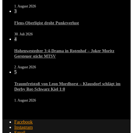
1. August 2026
3
Flens-Oberligist droht Punktverlust
30. Juli 2026
4
Hohenwestedter 3:4-Drama in Rotenhof – Joker Moritz
Gersteuer sticht MTSV
2. August 2026
5
Traumfreistoß von Leon Mordhorst – Klausdorf schlägt im
Derby Rot-Schwarz Kiel 1:0
1. August 2026
Facebook
Instagram
Email