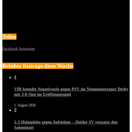
Teilen
Facebook
Instagram
Beliebte Beiträge diese Woche
1
VfR beendet Negativserie gegen PSV im Neumünsteraner Derby
mit 3:0-Sieg im Eröffnungsspiel
1. August 2026
2
1:3-Heimpleite gegen Aufsteiger – Heider SV verpatzt den
Saisonstart