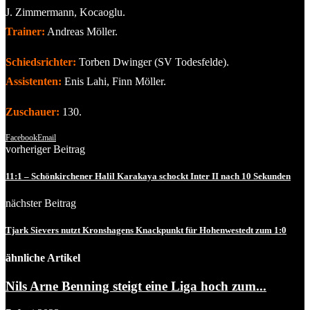
J. Zimmermann, Kocaoglu.
Trainer:
Andreas Möller.
Schiedsrichter:
Torben Dwinger (SV Todesfelde).
Assistenten:
Enis Lahi, Finn Möller.
Zuschauer:
130.
Facebook
Email
vorheriger Beitrag
11:1 – Schönkirchener Halil Karakaya schockt Inter II nach 10 Sekunden
nächster Beitrag
Tjark Sievers nutzt Kronshagens Knackpunkt für Hohenwestedt zum 1:0
ähnliche Artikel
Nils Arne Benning steigt eine Liga hoch zum...