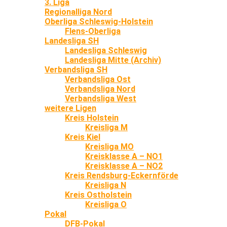
3. Liga
Regionalliga Nord
Oberliga Schleswig-Holstein
Flens-Oberliga
Landesliga SH
Landesliga Schleswig
Landesliga Mitte (Archiv)
Verbandsliga SH
Verbandsliga Ost
Verbandsliga Nord
Verbandsliga West
weitere Ligen
Kreis Holstein
Kreisliga M
Kreis Kiel
Kreisliga MO
Kreisklasse A – NO1
Kreisklasse A – NO2
Kreis Rendsburg-Eckernförde
Kreisliga N
Kreis Ostholstein
Kreisliga O
Pokal
DFB-Pokal