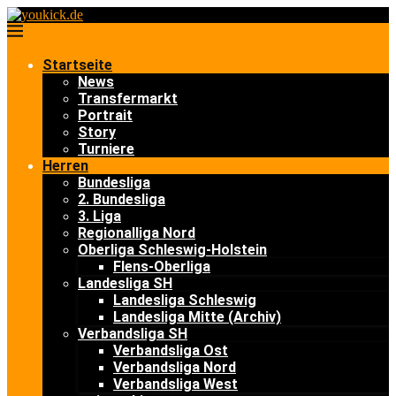
Startseite
News
Transfermarkt
Portrait
Story
Turniere
Herren
Bundesliga
2. Bundesliga
3. Liga
Regionalliga Nord
Oberliga Schleswig-Holstein
Flens-Oberliga
Landesliga SH
Landesliga Schleswig
Landesliga Mitte (Archiv)
Verbandsliga SH
Verbandsliga Ost
Verbandsliga Nord
Verbandsliga West