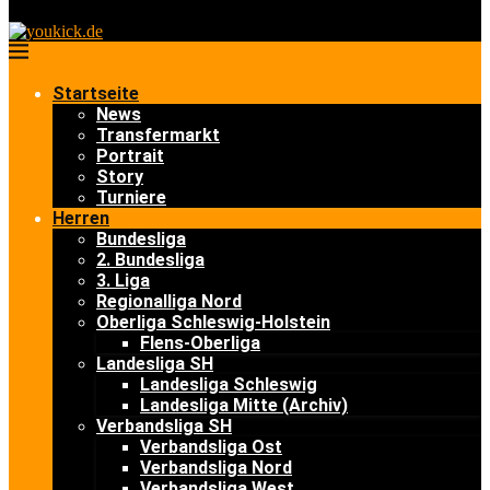
Startseite
News
Transfermarkt
Portrait
Story
Turniere
Herren
Bundesliga
2. Bundesliga
3. Liga
Regionalliga Nord
Oberliga Schleswig-Holstein
Flens-Oberliga
Landesliga SH
Landesliga Schleswig
Landesliga Mitte (Archiv)
Verbandsliga SH
Verbandsliga Ost
Verbandsliga Nord
Verbandsliga West