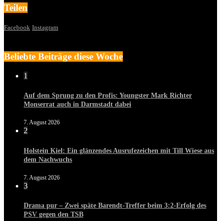
Teilen
Facebook
Instagram
Beliebte Beiträge diese Woche
1
Auf dem Sprung zu den Profis: Youngster Mark Richter
Monserrat auch in Darmstadt dabei
7. August 2026
2
Holstein Kiel: Ein glänzendes Ausrufezeichen mit Till Wiese aus
dem Nachwuchs
7. August 2026
3
Drama pur – Zwei späte Barendt-Treffer beim 3:2-Erfolg des
PSV gegen den TSB