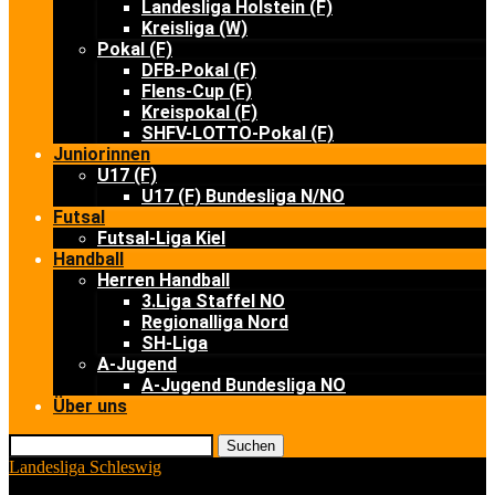
Landesliga Holstein (F)
Kreisliga (W)
Pokal (F)
DFB-Pokal (F)
Flens-Cup (F)
Kreispokal (F)
SHFV-LOTTO-Pokal (F)
Juniorinnen
U17 (F)
U17 (F) Bundesliga N/NO
Futsal
Futsal-Liga Kiel
Handball
Herren Handball
3.Liga Staffel NO
Regionalliga Nord
SH-Liga
A-Jugend
A-Jugend Bundesliga NO
Über uns
Suchen
Landesliga Schleswig