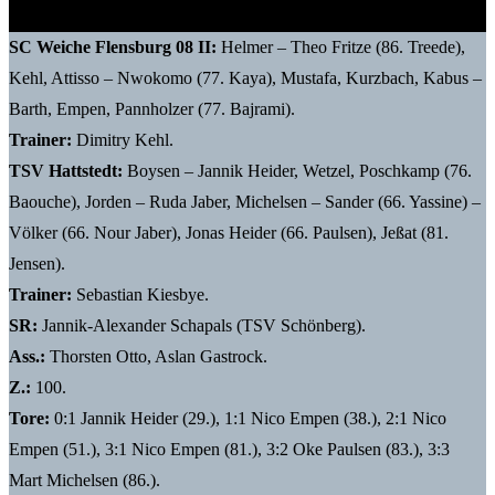
Sebastian Kiesbye (Trainer TSV Hattstedt)
SC Weiche Flensburg 08 II:
Helmer – Theo Fritze (86. Treede),
Kehl, Attisso – Nwokomo (77. Kaya), Mustafa, Kurzbach, Kabus –
Barth, Empen, Pannholzer (77. Bajrami).
Trainer:
Dimitry Kehl.
TSV Hattstedt
:
Boysen – Jannik Heider, Wetzel, Poschkamp (76.
Baouche), Jorden – Ruda Jaber, Michelsen – Sander (66. Yassine) –
Völker (66. Nour Jaber), Jonas Heider (66. Paulsen), Jeßat (81.
Jensen).
Trainer:
Sebastian Kiesbye.
SR:
Jannik-Alexander Schapals (TSV Schönberg).
Ass.:
Thorsten Otto, Aslan Gastrock.
Z.:
100.
Tore:
0:1 Jannik Heider (29.), 1:1 Nico Empen (38.), 2:1 Nico
Empen (51.), 3:1 Nico Empen (81.), 3:2 Oke Paulsen (83.), 3:3
Mart Michelsen (86.).