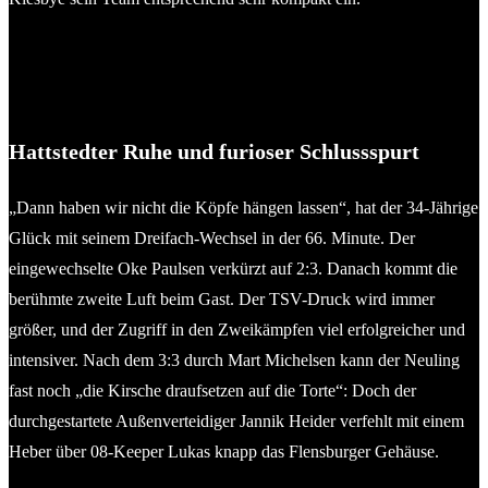
Sebastian Kiesbye (li.) in seiner aktiven Zeit beim Husumer SV
im der Oberliga gegen Viktor Dragusha (Preetzer TSV). © 2013
Ismail Yesilyurt
Hattstedter Ruhe und furioser Schlussspurt
„Dann haben wir nicht die Köpfe hängen lassen“, hat der 34-Jährige
Glück mit seinem Dreifach-Wechsel in der 66. Minute. Der
eingewechselte Oke Paulsen verkürzt auf 2:3. Danach kommt die
berühmte zweite Luft beim Gast. Der TSV-Druck wird immer
größer, und der Zugriff in den Zweikämpfen viel erfolgreicher und
intensiver. Nach dem 3:3 durch Mart Michelsen kann der Neuling
fast noch „die Kirsche draufsetzen auf die Torte“: Doch der
durchgestartete Außenverteidiger Jannik Heider verfehlt mit einem
Heber über 08-Keeper Lukas knapp das Flensburger Gehäuse.