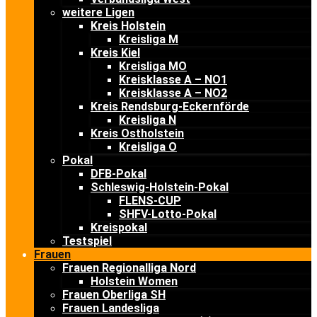
weitere Ligen
Kreis Holstein
Kreisliga M
Kreis Kiel
Kreisliga MO
Kreisklasse A – NO1
Kreisklasse A – NO2
Kreis Rendsburg-Eckernförde
Kreisliga N
Kreis Ostholstein
Kreisliga O
Pokal
DFB-Pokal
Schleswig-Holstein-Pokal
FLENS-CUP
SHFV-Lotto-Pokal
Kreispokal
Testspiel
Frauen
Frauen Regionalliga Nord
Holstein Women
Frauen Oberliga SH
Frauen Landesliga