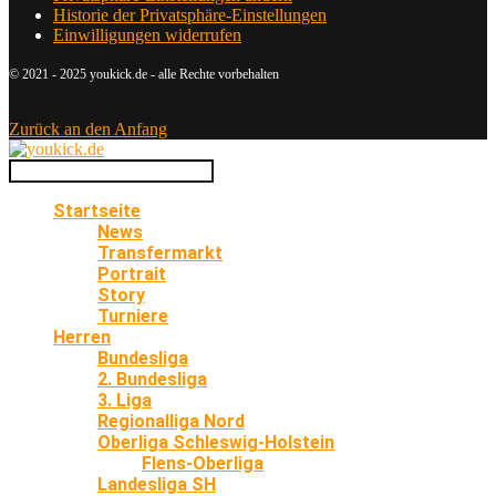
Historie der Privatsphäre-Einstellungen
Einwilligungen widerrufen
© 2021 - 2025 youkick.de - alle Rechte vorbehalten
Zurück an den Anfang
Startseite
News
Transfermarkt
Portrait
Story
Turniere
Herren
Bundesliga
2. Bundesliga
3. Liga
Regionalliga Nord
Oberliga Schleswig-Holstein
Flens-Oberliga
Landesliga SH