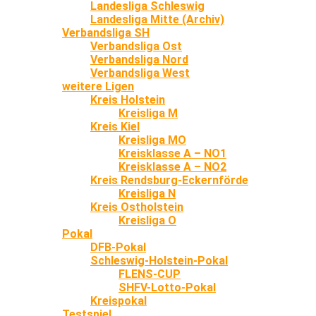
Landesliga Schleswig
Landesliga Mitte (Archiv)
Verbandsliga SH
Verbandsliga Ost
Verbandsliga Nord
Verbandsliga West
weitere Ligen
Kreis Holstein
Kreisliga M
Kreis Kiel
Kreisliga MO
Kreisklasse A – NO1
Kreisklasse A – NO2
Kreis Rendsburg-Eckernförde
Kreisliga N
Kreis Ostholstein
Kreisliga O
Pokal
DFB-Pokal
Schleswig-Holstein-Pokal
FLENS-CUP
SHFV-Lotto-Pokal
Kreispokal
Testspiel