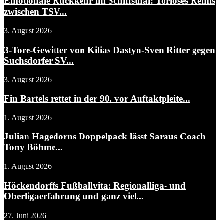
Emotionale Rückkehr im Schiffsthal: Torloses Remis
zwischen TSV...
3. August 2026
3-Tore-Gewitter von Kilias Dastyn-Sven Ritter gegen
Suchsdorfer SV...
3. August 2026
Fin Bartels rettet in der 90. vor Auftaktpleite...
1. August 2026
Julian Hagedorns Doppelpack lässt Saraus Coach
Tony Böhme...
1. August 2026
Höckendorffs Fußballvita: Regionalliga- und
Oberligaerfahrung und ganz viel...
27. Juni 2026