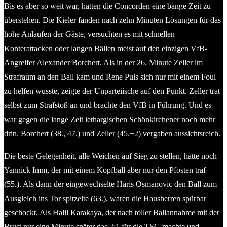
Bis es aber so weit war, hatten die Concorden eine bange Zeit zu
überstehen. Die Kieler fanden nach zehn Minuten Lösungen für das
hohe Anlaufen der Gäste, versuchten es mit schnellen
Konterattacken oder langen Bällen meist auf den einzigen VfB-
Angreifer Alexander Borchert. Als in der 26. Minute Zeller im
Strafraum an den Ball kam und Rene Puls sich nur mit einem Foul
zu helfen wusste, zeigte der Unparteiische auf den Punkt. Zeller trat
selbst zum Strafstoß an und brachte den VfB in Führung. Und es
war gegen die lange Zeit lethargischen Schönkirchener noch mehr
drin. Borchert (38., 47.) und Zeller (45.+2) vergaben aussichtsreich.
Die beste Gelegenheit, alle Weichen auf Sieg zu stellen, hatte noch
Yannick Imm, der mit einem Kopfball aber nur den Pfosten traf
(55.). Als dann der eingewechselte Haris Osmanovic den Ball zum
Ausgleich ins Tor spitzelte (63.), waren die Hausherren spürbar
geschockt. Als Halil Karakaya, der nach toller Ballannahme mit der
Brust nur eine Minute später das 2:1 für die TSG machte und