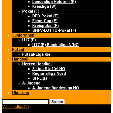
Landesliga Holstein (F)
Kreisliga (W)
Pokal (F)
DFB-Pokal (F)
Flens-Cup (F)
Kreispokal (F)
SHFV-LOTTO-Pokal (F)
Juniorinnen
U17 (F)
U17 (F) Bundesliga N/NO
Futsal
Futsal-Liga Kiel
Handball
Herren Handball
3.Liga Staffel NO
Regionalliga Nord
SH-Liga
A-Jugend
A-Jugend Bundesliga NO
Über uns
Suchen
Verbandsliga Ost