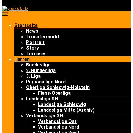
Startseite
News
Transfermarkt
Portrait
Story
Turniere
Herren
Bundesliga
2. Bundesliga
3. Liga
Regionalliga Nord
Oberliga Schleswig-Holstein
Flens-Oberliga
Landesliga SH
Landesliga Schleswig
Landesliga Mitte (Archiv)
Verbandsliga SH
Verbandsliga Ost
Verbandsliga Nord
Verbandsliga West