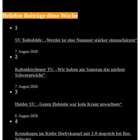
Beliebte Beiträge diese Woche
1
SV Todesfelde: „Werder ist eine Nummer stärker einzuschätzen“
7. August 2026
2
Kaltenkirchener TS: „Wir haben am Samstag das nächste
Schwergewicht“
7. August 2026
3
Heider SV: „Gegen Holstein war kein Kraut gewachsen“
6. August 2026
4
Kronshagen im Kieler Derbykampf mit 1:0 siegreich bei Rot-
Schwarz