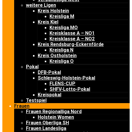
weitere Ligen
Kreis Holstein
Kreisliga M
Kreis Kiel
Kreisliga MO
Kreisklasse A – NO1
Kreisklasse A – NO2
Kreis Rendsburg-Eckernförde
Kreisliga N
Kreis Ostholstein
Kreisliga O
Pokal
DFB-Pokal
Schleswig-Holstein-Pokal
FLENS-CUP
SHFV-Lotto-Pokal
Kreispokal
Testspiel
Frauen
Frauen Regionalliga Nord
Holstein Women
Frauen Oberliga SH
Frauen Landesliga