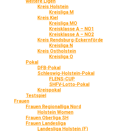
weitere Ligen
Kreis Holstein
Kreisliga M
Kreis Kiel
Kreisliga MO
Kreisklasse A – NO1
Kreisklasse A – NO2
Kreis Rendsburg-Eckernförde
Kreisliga N
Kreis Ostholstein
Kreisliga O
Pokal
DFB-Pokal
Schleswig-Holstein-Pokal
FLENS-CUP
SHFV-Lotto-Pokal
Kreispokal
Testspiel
Frauen
Frauen Regionalliga Nord
Holstein Women
Frauen Oberliga SH
Frauen Landesliga
Landesliga Holstein (F)