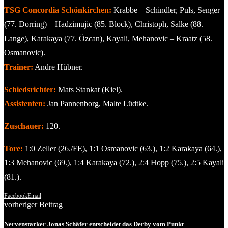
TSG Concordia Schönkirchen:
Krabbe – Schindler, Puls, Senger
(77. Dorring) – Hadzimujic (85. Block), Christoph, Salke (88.
Lange), Karakaya (77. Özcan), Kayali, Mehanovic – Kraatz (58.
Osmanovic).
Trainer:
Andre Hübner.
Schiedsrichter:
Mats Stankat (Kiel).
Assistenten:
Jan Pannenborg, Malte Lüdtke.
Zuschauer:
120.
Tore:
1:0 Zeller (26./FE), 1:1 Osmanovic (63.), 1:2 Karakaya (64.),
1:3 Mehanovic (69.), 1:4 Karakaya (72.), 2:4 Hopp (75.), 2:5 Kayali
(81.).
Facebook
Email
vorheriger Beitrag
Nervenstarker Jonas Schäfer entscheidet das Derby vom Punkt