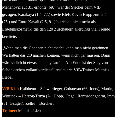
Mehanovic auf 3:1 erhöhte (69.), war der Stecker beim VfB
gezogen. Karakaya (1:4, 72.) sowie Kiels Kevin Hopp zum 2:4
(75.) und Emre Kayali (2:5, 81.) betrieben nicht mehr als
Ergebniskosmetik, die den 120 Zuschauern allerdings viel Freude
bereitete.
„Wenn man die Chancen nicht macht, kann man nicht gewinnen.
Wir hätten das 2:0 machen können, wenn nicht gar müssen. Dann
wäre vielleicht etwas anders gelaufen. Am Ende ist der Sieg von
Schönkirchen vollauf verdient“, resümierte VfB-Trainer Matthias
Liebal.
VfB Kiel:
Kalbhenn – Schwertfeger, Cobanyan (66. Joers), Martin,
Wittstock – Herzog-Truxa (74. Hopp), Pagel, Rermsoongnerm, Imm
(81. Gauger), Zeller – Borchert.
Trainer:
Matthias Liebal.