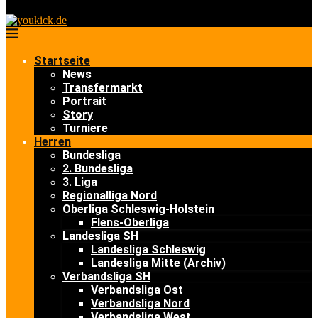
Startseite
News
Transfermarkt
Portrait
Story
Turniere
Herren
Bundesliga
2. Bundesliga
3. Liga
Regionalliga Nord
Oberliga Schleswig-Holstein
Flens-Oberliga
Landesliga SH
Landesliga Schleswig
Landesliga Mitte (Archiv)
Verbandsliga SH
Verbandsliga Ost
Verbandsliga Nord
Verbandsliga West