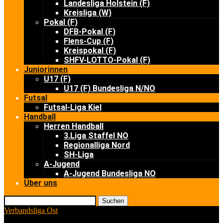
Landesliga Holstein (F)
Kreisliga (W)
Pokal (F)
DFB-Pokal (F)
Flens-Cup (F)
Kreispokal (F)
SHFV-LOTTO-Pokal (F)
Juniorinnen
U17 (F)
U17 (F) Bundesliga N/NO
Futsal
Futsal-Liga Kiel
Handball
Herren Handball
3.Liga Staffel NO
Regionalliga Nord
SH-Liga
A-Jugend
A-Jugend Bundesliga NO
Über uns
Suchen
Verbandsliga Ost