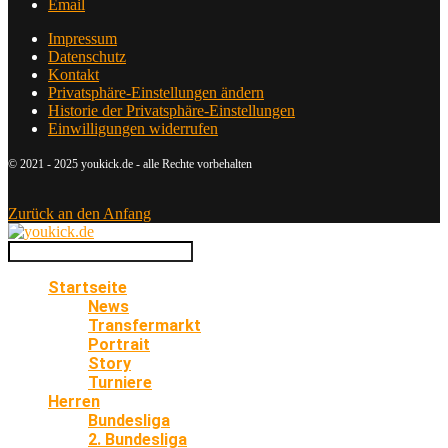
Email
Impressum
Datenschutz
Kontakt
Privatsphäre-Einstellungen ändern
Historie der Privatsphäre-Einstellungen
Einwilligungen widerrufen
© 2021 - 2025 youkick.de - alle Rechte vorbehalten
Zurück an den Anfang
Startseite
News
Transfermarkt
Portrait
Story
Turniere
Herren
Bundesliga
2. Bundesliga