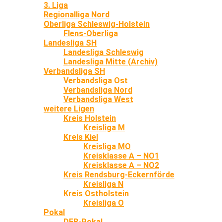
3. Liga
Regionalliga Nord
Oberliga Schleswig-Holstein
Flens-Oberliga
Landesliga SH
Landesliga Schleswig
Landesliga Mitte (Archiv)
Verbandsliga SH
Verbandsliga Ost
Verbandsliga Nord
Verbandsliga West
weitere Ligen
Kreis Holstein
Kreisliga M
Kreis Kiel
Kreisliga MO
Kreisklasse A – NO1
Kreisklasse A – NO2
Kreis Rendsburg-Eckernförde
Kreisliga N
Kreis Ostholstein
Kreisliga O
Pokal
DFB-Pokal