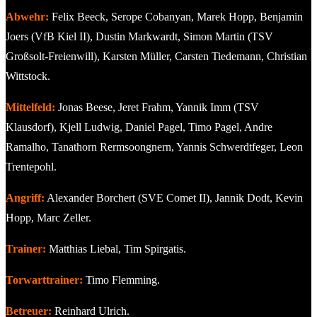
Abwehr:
Felix Beeck, Serope Cobanyan, Marek Hopp, Benjamin
Joers (VfB Kiel II), Dustin Markwardt, Simon Martin (TSV
Großsolt-Freienwill), Karsten Müller, Carsten Tiedemann, Christian
Wittstock.
Mittelfeld:
Jonas Beese, Jeret Frahm, Yannik Imm (TSV
Klausdorf), Kjell Ludwig, Daniel Pagel, Timo Pagel, Andre
Ramalho, Tanathorn Rermsoongnern, Yannis Schwerdtfeger, Leon
Trentepohl.
Angriff:
Alexander Borchert (SVE Comet II), Jannik Dodt, Kevin
Hopp, Marc Zeller.
Trainer:
Matthias Liebal, Tim Spirgatis.
Torwarttrainer:
Timo Flemming.
Betreuer:
Reinhard Ulrich.