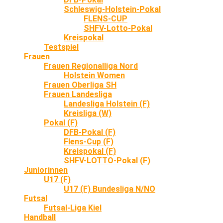
Schleswig-Holstein-Pokal
FLENS-CUP
SHFV-Lotto-Pokal
Kreispokal
Testspiel
Frauen
Frauen Regionalliga Nord
Holstein Women
Frauen Oberliga SH
Frauen Landesliga
Landesliga Holstein (F)
Kreisliga (W)
Pokal (F)
DFB-Pokal (F)
Flens-Cup (F)
Kreispokal (F)
SHFV-LOTTO-Pokal (F)
Juniorinnen
U17 (F)
U17 (F) Bundesliga N/NO
Futsal
Futsal-Liga Kiel
Handball