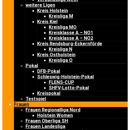
weitere Ligen
Kreis Holstein
Kreisliga M
Kreis Kiel
Kreisliga MO
Kreisklasse A – NO1
Kreisklasse A – NO2
Kreis Rendsburg-Eckernförde
Kreisliga N
Kreis Ostholstein
Kreisliga O
Pokal
DFB-Pokal
Schleswig-Holstein-Pokal
FLENS-CUP
SHFV-Lotto-Pokal
Kreispokal
Testspiel
Frauen
Frauen Regionalliga Nord
Holstein Women
Frauen Oberliga SH
Frauen Landesliga