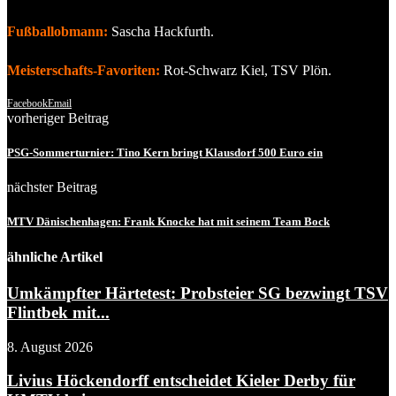
Fußballobmann:
Sascha Hackfurth.
Meisterschafts-Favoriten:
Rot-Schwarz Kiel, TSV Plön.
Facebook
Email
vorheriger Beitrag
PSG-Sommerturnier: Tino Kern bringt Klausdorf 500 Euro ein
nächster Beitrag
MTV Dänischenhagen: Frank Knocke hat mit seinem Team Bock
ähnliche Artikel
Umkämpfter Härtetest: Probsteier SG bezwingt TSV
Flintbek mit...
8. August 2026
Livius Höckendorff entscheidet Kieler Derby für