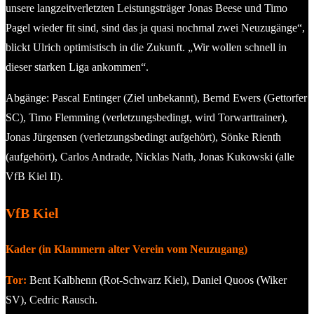
unsere langzeitverletzten Leistungsträger Jonas Beese und Timo
Pagel wieder fit sind, sind das ja quasi nochmal zwei Neuzugänge“,
blickt Ulrich optimistisch in die Zukunft. „Wir wollen schnell in
dieser starken Liga ankommen“.
Abgänge: Pascal Entinger (Ziel unbekannt), Bernd Ewers (Gettorfer
SC), Timo Flemming (verletzungsbedingt, wird Torwarttrainer),
Jonas Jürgensen (verletzungsbedingt aufgehört), Sönke Rienth
(aufgehört), Carlos Andrade, Nicklas Nath, Jonas Kukowski (alle
VfB Kiel II).
VfB Kiel
Kader (in Klammern alter Verein vom Neuzugang)
Tor:
Bent Kalbhenn (Rot-Schwarz Kiel), Daniel Quoos (Wiker
SV), Cedric Rausch.