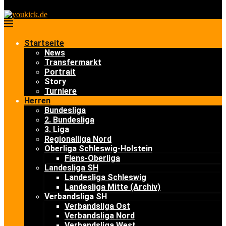
Startseite
News
Transfermarkt
Portrait
Story
Turniere
Herren
Bundesliga
2. Bundesliga
3. Liga
Regionalliga Nord
Oberliga Schleswig-Holstein
Flens-Oberliga
Landesliga SH
Landesliga Schleswig
Landesliga Mitte (Archiv)
Verbandsliga SH
Verbandsliga Ost
Verbandsliga Nord
Verbandsliga West