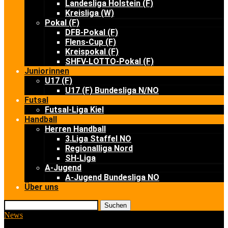
Landesliga Holstein (F)
Kreisliga (W)
Pokal (F)
DFB-Pokal (F)
Flens-Cup (F)
Kreispokal (F)
SHFV-LOTTO-Pokal (F)
Juniorinnen
U17 (F)
U17 (F) Bundesliga N/NO
Futsal
Futsal-Liga Kiel
Handball
Herren Handball
3.Liga Staffel NO
Regionalliga Nord
SH-Liga
A-Jugend
A-Jugend Bundesliga NO
Über uns
Suchen
News