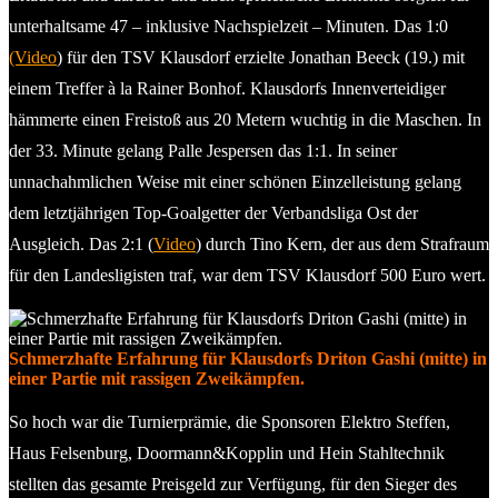
unterhaltsame 47 – inklusive Nachspielzeit – Minuten. Das 1:0
(Video
) für den TSV Klausdorf erzielte Jonathan Beeck (19.) mit
einem Treffer à la Rainer Bonhof. Klausdorfs Innenverteidiger
hämmerte einen Freistoß aus 20 Metern wuchtig in die Maschen. In
der 33. Minute gelang Palle Jespersen das 1:1. In seiner
unnachahmlichen Weise mit einer schönen Einzelleistung gelang
dem letztjährigen Top-Goalgetter der Verbandsliga Ost der
Ausgleich. Das 2:1 (
Video
) durch Tino Kern, der aus dem Strafraum
für den Landesligisten traf, war dem TSV Klausdorf 500 Euro wert.
Schmerzhafte Erfahrung für Klausdorfs Driton Gashi (mitte) in
einer Partie mit rassigen Zweikämpfen.
So hoch war die Turnierprämie, die Sponsoren Elektro Steffen,
Haus Felsenburg, Doormann&Kopplin und Hein Stahltechnik
stellten das gesamte Preisgeld zur Verfügung, für den Sieger des