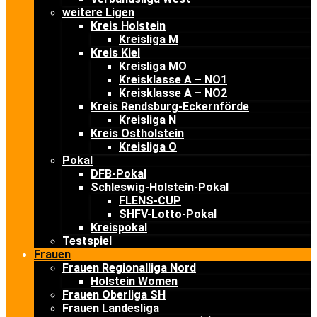
weitere Ligen
Kreis Holstein
Kreisliga M
Kreis Kiel
Kreisliga MO
Kreisklasse A – NO1
Kreisklasse A – NO2
Kreis Rendsburg-Eckernförde
Kreisliga N
Kreis Ostholstein
Kreisliga O
Pokal
DFB-Pokal
Schleswig-Holstein-Pokal
FLENS-CUP
SHFV-Lotto-Pokal
Kreispokal
Testspiel
Frauen
Frauen Regionalliga Nord
Holstein Women
Frauen Oberliga SH
Frauen Landesliga