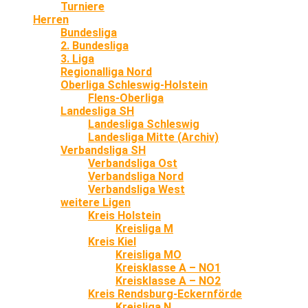
Turniere
Herren
Bundesliga
2. Bundesliga
3. Liga
Regionalliga Nord
Oberliga Schleswig-Holstein
Flens-Oberliga
Landesliga SH
Landesliga Schleswig
Landesliga Mitte (Archiv)
Verbandsliga SH
Verbandsliga Ost
Verbandsliga Nord
Verbandsliga West
weitere Ligen
Kreis Holstein
Kreisliga M
Kreis Kiel
Kreisliga MO
Kreisklasse A – NO1
Kreisklasse A – NO2
Kreis Rendsburg-Eckernförde
Kreisliga N