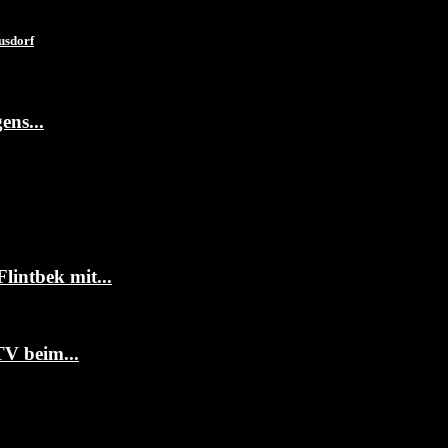
usdorf
ens...
intbek mit...
TV beim...