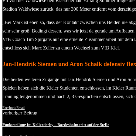
Elf von der Waldwiese den Klassenerhalt. Anfang Sommer folgte di
Stadion Waldwiese zurück, das nur 300 Meter entfernt vom derzeitige
„Bei Mark ist eben so, dass der Kontakt zwischen uns Beiden nie abge
sehr sehr groß. Bedingt dessen, was wir jetzt da gerade am Aufbauen s
VfB-Coach Tim Spirgatis auf eine erneute Zusammenarbeit mit dem l
entschloss sich Marc Zeller zu einem Wechsel zum VfB Kiel.
Jan-Hendrik Siemen und Aron Schalk defensiv flex
Die beiden weiteren Zugänge mit Jan-Hendrik Siemen und Aron Schalk
Spielen haben sich die Kieler Studenten entschlossen, im Kieler Rau
Training teilgenommen und nach 2, 3 Gesprächen entschlossen, sich
Facebook
Email
vorheriger Beitrag
Punkteteilung im Kellerderby – Bordesholm tritt auf der Stelle