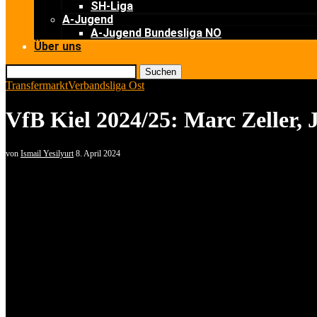
SH-Liga
A-Jugend
A-Jugend Bundesliga NO
Über uns
Suchen
Transfermarkt
Verbandsliga Ost
VfB Kiel 2024/25: Marc Zeller
von
Ismail Yesilyurt
8. April 2024