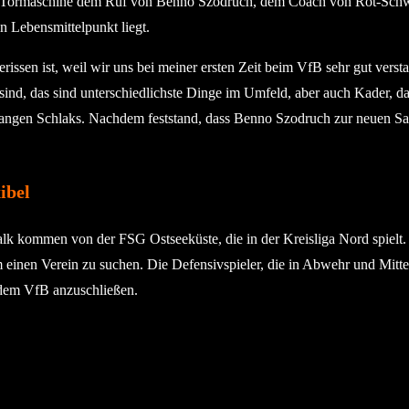
e Tormaschine dem Ruf von Benno Szodruch, dem Coach von Rot-Schwar
n Lebensmittelpunkt liegt.
rissen ist, weil wir uns bei meiner ersten Zeit beim VfB sehr gut vers
ind, das sind unterschiedlichste Dinge im Umfeld, aber auch Kader, da h
angen Schlaks. Nachdem feststand, dass Benno Szodruch zur neuen Sai
ibel
 kommen von der FSG Ostseeküste, die in der Kreisliga Nord spielt. 
m einen Verein zu suchen. Die Defensivspieler, die in Abwehr und Mitt
 dem VfB anzuschließen.