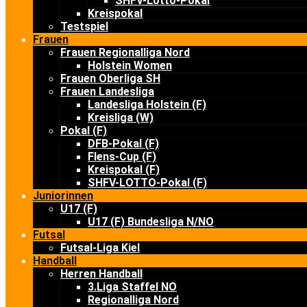
SHFV-Lotto-Pokal
Kreispokal
Testspiel
Frauen
Frauen Regionalliga Nord
Holstein Women
Frauen Oberliga SH
Frauen Landesliga
Landesliga Holstein (F)
Kreisliga (W)
Pokal (F)
DFB-Pokal (F)
Flens-Cup (F)
Kreispokal (F)
SHFV-LOTTO-Pokal (F)
Juniorinnen
U17 (F)
U17 (F) Bundesliga N/NO
Futsal
Futsal-Liga Kiel
Handball
Herren Handball
3.Liga Staffel NO
Regionalliga Nord