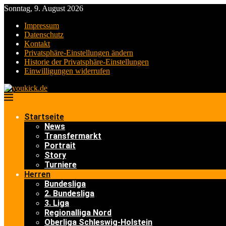
Sonntag, 9. August 2026
Impressum
Datenschutz
Kontakt
Privatsphäre-Einstellungen ändern
Historie der Privatsphäre-Einstellungen
Einwilligungen widerrufen
Startseite
News
Transfermarkt
Portrait
Story
Turniere
Herren
Bundesliga
2. Bundesliga
3. Liga
Regionalliga Nord
Oberliga Schleswig-Holstein