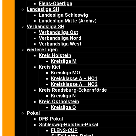
Flens-Oberliga
Landesliga SH
Landesliga Schleswig
Landesliga Mitte (Archiv)
Verbandsliga SH
Verbandsliga Ost
Verbandsliga Nord
Verbandsliga West
weitere Ligen
Kreis Holstein
Kreisliga M
Kreis Kiel
Kreisliga MO
Kreisklasse A – NO1
Kreisklasse A – NO2
Kreis Rendsburg-Eckernförde
Kreisliga N
Kreis Ostholstein
Kreisliga O
Pokal
DFB-Pokal
Schleswig-Holstein-Pokal
FLENS-CUP