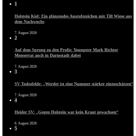
1
Holstein Kiel: Ein glänzendes Ausrufezeichen mit Till Wiese aus
dem Nachwuchs
7. August 2026
2
Auf dem Sprung zu den Profis: Youngster Mark Richter
Monserrat auch in Darmstadt dabei
7. August 2026
3
SV Todesfelde: „Werder ist eine Nummer stärker einzuschätzen“
7. August 2026
4
Heider SV: „Gegen Holstein war kein Kraut gewachsen“
6. August 2026
5