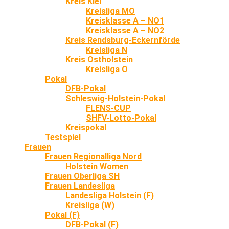
Kreis Kiel
Kreisliga MO
Kreisklasse A – NO1
Kreisklasse A – NO2
Kreis Rendsburg-Eckernförde
Kreisliga N
Kreis Ostholstein
Kreisliga O
Pokal
DFB-Pokal
Schleswig-Holstein-Pokal
FLENS-CUP
SHFV-Lotto-Pokal
Kreispokal
Testspiel
Frauen
Frauen Regionalliga Nord
Holstein Women
Frauen Oberliga SH
Frauen Landesliga
Landesliga Holstein (F)
Kreisliga (W)
Pokal (F)
DFB-Pokal (F)