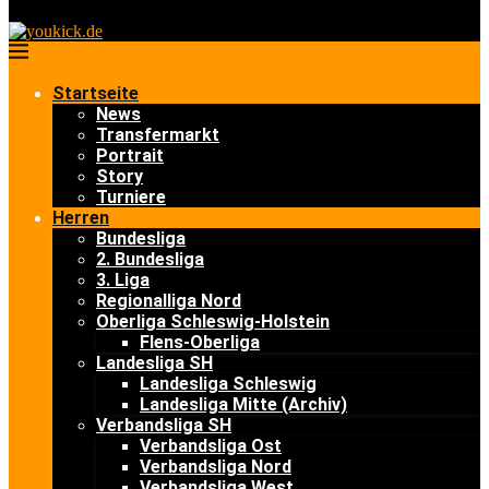
Startseite
News
Transfermarkt
Portrait
Story
Turniere
Herren
Bundesliga
2. Bundesliga
3. Liga
Regionalliga Nord
Oberliga Schleswig-Holstein
Flens-Oberliga
Landesliga SH
Landesliga Schleswig
Landesliga Mitte (Archiv)
Verbandsliga SH
Verbandsliga Ost
Verbandsliga Nord
Verbandsliga West