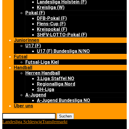
Landesliga Holstein (F)
Kreisliga (W)
Pokal (F)
DFB-Pokal (F)
Flens-Cup (F)
Kreispokal (F)
SHFV-LOTTO-Pokal (F)
Juniorinnen
U17 (F)
U17 (F) Bundesliga N/NO
Futsal
Futsal-Liga Kiel
Handball
Herren Handball
3.Liga Staffel NO
Regionalliga Nord
SH-Liga
A-Jugend
A-Jugend Bundesliga NO
Über uns
Suchen
Landesliga Schleswig
Transfermarkt