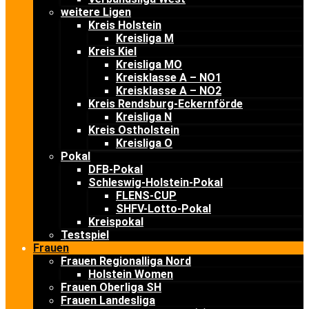
weitere Ligen
Kreis Holstein
Kreisliga M
Kreis Kiel
Kreisliga MO
Kreisklasse A – NO1
Kreisklasse A – NO2
Kreis Rendsburg-Eckernförde
Kreisliga N
Kreis Ostholstein
Kreisliga O
Pokal
DFB-Pokal
Schleswig-Holstein-Pokal
FLENS-CUP
SHFV-Lotto-Pokal
Kreispokal
Testspiel
Frauen
Frauen Regionalliga Nord
Holstein Women
Frauen Oberliga SH
Frauen Landesliga