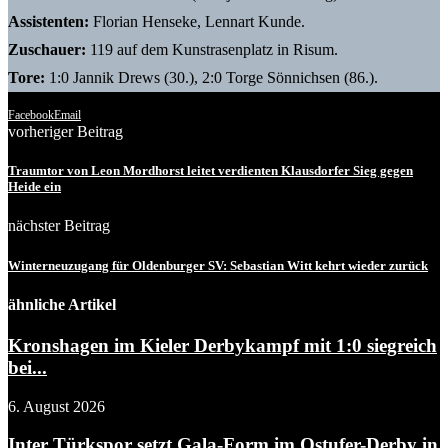
Assistenten:
Florian Henseke, Lennart Kunde.
Zuschauer:
119 auf dem Kunstrasenplatz in Risum.
Tore:
1:0 Jannik Drews (30.), 2:0 Torge Sönnichsen (86.).
Facebook
Email
vorheriger Beitrag
Traumtor von Leon Mordhorst leitet verdienten Klausdorfer Sieg gegen
Heide ein
nächster Beitrag
Winterneuzugang für Oldenburger SV: Sebastian Witt kehrt wieder zurück
ähnliche Artikel
Kronshagen im Kieler Derbykampf mit 1:0 siegreich
bei...
6. August 2026
Inter Türkspor setzt Gala-Form im Ostufer-Derby in