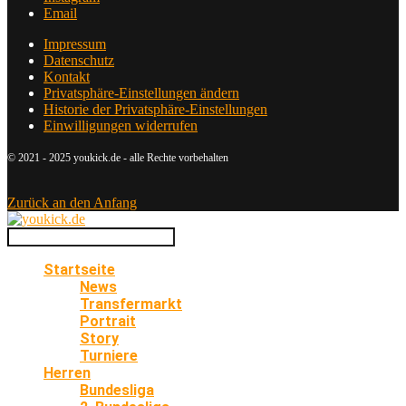
Email
Impressum
Datenschutz
Kontakt
Privatsphäre-Einstellungen ändern
Historie der Privatsphäre-Einstellungen
Einwilligungen widerrufen
© 2021 - 2025 youkick.de - alle Rechte vorbehalten
Zurück an den Anfang
Startseite
News
Transfermarkt
Portrait
Story
Turniere
Herren
Bundesliga