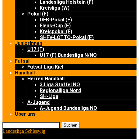
Landesliga Holstein (F)
Kreisliga (W)
Pokal (F)
DFB-Pokal (F)
Flens-Cup (F)
Kreispokal (F)
SHFV-LOTTO-Pokal (F)
Juniorinnen
U17 (F)
U17 (F) Bundesliga N/NO
Futsal
Futsal-Liga Kiel
Handball
Herren Handball
3.Liga Staffel NO
Regionalliga Nord
SH-Liga
A-Jugend
A-Jugend Bundesliga NO
Über uns
Suchen
Landesliga Schleswig