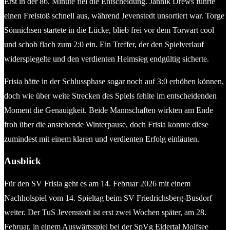
Erst in der 86. Minute fiel die Entscheidung. Jannik Drews führte
einen Freistoß schnell aus, während Jevenstedt unsortiert war. Torge
Sönnichsen startete in die Lücke, blieb frei vor dem Torwart cool
und schob flach zum 2:0 ein. Ein Treffer, der den Spielverlauf
widerspiegelte und den verdienten Heimsieg endgültig sicherte.
Frisia hätte in der Schlussphase sogar noch auf 3:0 erhöhen können,
doch wie über weite Strecken des Spiels fehlte im entscheidenden
Moment die Genauigkeit. Beide Mannschaften wirkten am Ende
froh über die anstehende Winterpause, doch Frisia konnte diese
zumindest mit einem klaren und verdienten Erfolg einläuten.
Ausblick
Für den SV Frisia geht es am 14. Februar 2026 mit einem
Nachholspiel vom 14. Spieltag beim SV Friedrichsberg-Busdorf
weiter. Der TuS Jevenstedt ist erst zwei Wochen später, am 28.
Februar, in einem Auswärtsspiel bei der SpVg Eidertal Molfsee