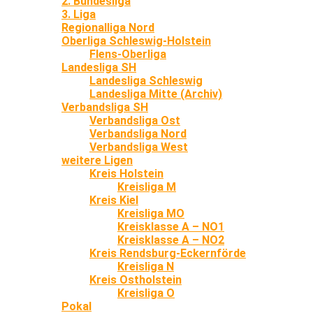
2. Bundesliga
3. Liga
Regionalliga Nord
Oberliga Schleswig-Holstein
Flens-Oberliga
Landesliga SH
Landesliga Schleswig
Landesliga Mitte (Archiv)
Verbandsliga SH
Verbandsliga Ost
Verbandsliga Nord
Verbandsliga West
weitere Ligen
Kreis Holstein
Kreisliga M
Kreis Kiel
Kreisliga MO
Kreisklasse A – NO1
Kreisklasse A – NO2
Kreis Rendsburg-Eckernförde
Kreisliga N
Kreis Ostholstein
Kreisliga O
Pokal