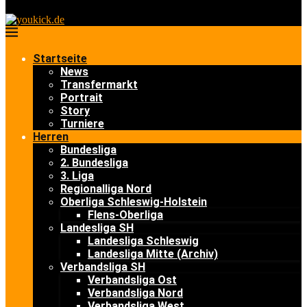
Startseite
News
Transfermarkt
Portrait
Story
Turniere
Herren
Bundesliga
2. Bundesliga
3. Liga
Regionalliga Nord
Oberliga Schleswig-Holstein
Flens-Oberliga
Landesliga SH
Landesliga Schleswig
Landesliga Mitte (Archiv)
Verbandsliga SH
Verbandsliga Ost
Verbandsliga Nord
Verbandsliga West