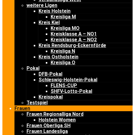
weitere Ligen
Kreis Holstein
Kreisliga M
Kreis Kiel
Kreisliga MO
Kreisklasse A – NO1
Kreisklasse A – NO2
Kreis Rendsburg-Eckernförde
Kreisliga N
Kreis Ostholstein
Kreisliga O
Pokal
DFB-Pokal
Schleswig-Holstein-Pokal
FLENS-CUP
SHFV-Lotto-Pokal
Kreispokal
Testspiel
Frauen
Frauen Regionalliga Nord
Holstein Women
Frauen Oberliga SH
Frauen Landesliga