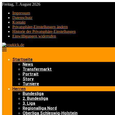
Freitag, 7. August 2026
Impressum
Datenschutz
Kontakt
Privatsphäre-Einstellungen ändern
Historie der Privatsphäre-Einstellungen
Einwilligungen widerrufen
Startseite
News
Transfermarkt
Portrait
Story
Turniere
Herren
Bundesliga
2. Bundesliga
3. Liga
Regionalliga Nord
Oberliga Schleswig-Holstein