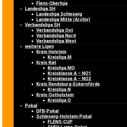
Flens-Oberliga
Landesliga SH
Landesliga Schleswig
Landesliga Mitte (Archiv)
Verbandsliga SH
Verbandsliga Ost
Verbandsliga Nord
Verbandsliga West
weitere Ligen
Kreis Holstein
Kreisliga M
Kreis Kiel
Kreisliga MO
Kreisklasse A – NO1
Kreisklasse A – NO2
Kreis Rendsburg-Eckernförde
Kreisliga N
Kreis Ostholstein
Kreisliga O
Pokal
DFB-Pokal
Schleswig-Holstein-Pokal
FLENS-CUP