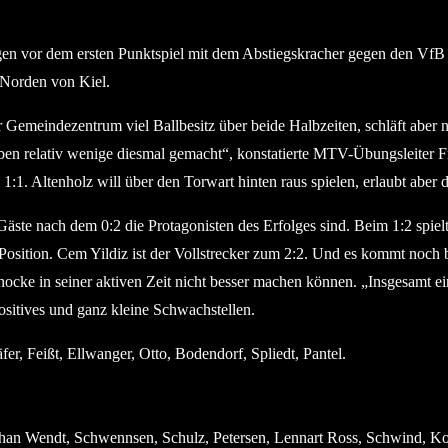
n vor dem ersten Punktspiel mit dem Abstiegskracher gegen den VfB K
m Norden von Kiel.
 Gemeindezentrum viel Ballbesitz über beide Halbzeiten, schläft abe
 haben relativ wenige diesmal gemacht“, konstatierte MTV-Übungsleite
. Altenholz will über den Torwart hinten raus spielen, erlaubt aber 
r Gäste nach dem 0:2 die Protagonisten des Erfolges sind. Beim 1:2 sp
osition. Cem Yildiz ist der Vollstrecker zum 2:2. Und es kommt noch b
ocke in seiner aktiven Zeit nicht besser machen können. „Insgesamt ei
sitives und ganz kleine Schwachstellen.
r, Feißt, Ellwanger, Otto, Bodendorf, Spliedt, Pantel.
han Wendt, Schwennsen, Schulz, Petersen, Lennart Ross, Schwind, Ko