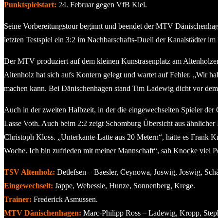
Punktspielstart:
24. Februar gegen VfB Kiel.
Seine Vorbereitungstour beginnt und beendet der MTV Dänischenhage
letzten Testspiel ein 3:2 im Nachbarschafts-Duell der Kanalstädter i
Der MTV produziert auf dem kleinen Kunstrasenplatz am Altenholzer
Altenholz hat sich aufs Kontern gelegt und wartet auf Fehler. „Wir
machen kann. Bei Dänischenhagen stand Tim Ladewig dicht vor dem 1:1
Auch in der zweiten Halbzeit, in der die eingewechselten Spieler de
Lasse Voth. Auch beim 2:2 zeigt Schomburg Übersicht aus ähnlicher P
Christoph Kloss. „Unterkante-Latte aus 20 Metern“, hätte es Frank Kn
Woche. Ich bin zufrieden mit meiner Mannschaft“, sah Knocke viel Po
TSV Altenholz:
Detlefsen – Baesler, Ceynowa, Joswig, Joswig, Schäfe
Eingewechselt:
Jappe, Webessie, Hunze, Sonnenberg, Krege.
Trainer:
Frederick Asmussen.
MTV Dänischenhagen:
Marc-Philipp Ross – Ladewig, Kropp, Step