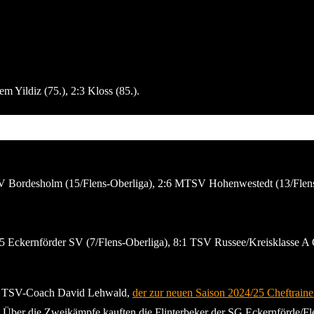
em Yildiz (75.), 2:3 Kloss (85.).
SV Bordesholm (15/Flens-Oberliga), 2:6 MTSV Hohenwestedt (13/Flens
5 Eckernförder SV (7/Flens-Oberliga), 8:1 TSV Russee/Kreisklasse A 
iel TSV-Coach David Lehwald,
der zur neuen Saison 2024/25 Cheftrainer
s. Über die Zweikämpfe kauften die Flinterbeker der SG Eckernförde