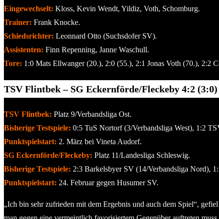
Eingewechselt:
Kloss, Kevin Wendt, Yildiz, Voth, Schomburg.
Trainer:
Frank Knocke.
Schiedsrichter:
Leonnard Otto (Suchsdofer SV).
Assistenten:
Finn Repenning, Janne Waschull.
Tore:
1:0 Mats Ellwanger (20.), 2:0 (55.), 2:1 Jonas Voth (70.), 2:2 C
TSV Flintbek – SG Eckernförde/Fleckeby 4:2 (3:0)
TSV Flintbek:
Platz 9/Verbandsliga Ost.
Bisherige Testspiele:
0:5 TuS Nortorf (3/Verbandsliga West), 1:2 T
Punktspielstart:
2. März bei Vineta Audorf.
SG Eckernförde/Fleckeby:
Platz 11/Landesliga Schleswig.
Bisherige Testspiele:
2:3 Barkelsbyer SV (14/Verbandsliga Nord), 1:
Punktspielstart:
24. Februar gegen Husumer SV.
„Ich bin sehr zufrieden mit dem Ergebnis und auch dem Spiel“, gef
man gegen eine vermeintlich favorisiertem Gegenüber auftreten mus