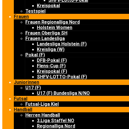
SHFV-Lotto-Pokal
Kreispokal
Testspiel
Frauen
Frauen Regionalliga Nord
Holstein Women
Frauen Oberliga SH
Frauen Landesliga
Landesliga Holstein (F)
Kreisliga (W)
Pokal (F)
DFB-Pokal (F)
Flens-Cup (F)
Kreispokal (F)
SHFV-LOTTO-Pokal (F)
Juniorinnen
U17 (F)
U17 (F) Bundesliga N/NO
Futsal
Futsal-Liga Kiel
Handball
Herren Handball
3.Liga Staffel NO
Regionalliga Nord