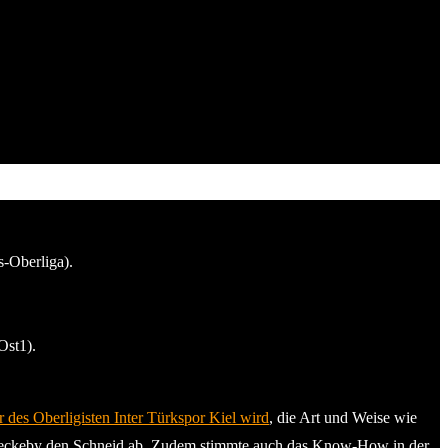
-Oberliga).
Ost1).
 des Oberligisten Inter Türkspor Kiel wird
, die Art und Weise wie
/Fleckeby den Schneid ab. Zudem stimmte auch das Know-How in der