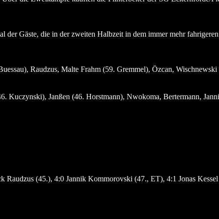
sal der Gäste, die in der zweiten Halbzeit in dem immer mehr fahrigere
uessau), Raudzus, Malte Frahm (59. Gremmel), Özcan, Wischnewski (4
(46. Kuczynski), Janßen (46. Horstmann), Nwokoma, Bertermann, Jannik
ick Raudzus (45.), 4:0 Jannik Kommorovski (47., ET), 4:1 Jonas Kessel 