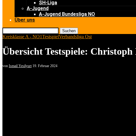
SH-Liga
A-Jugend
A-Jugend Bundesliga NO
Über uns
Suchen
Kreisklasse A - NO1
Testspiel
Verbandsliga Ost
Übersicht Testspiele: Christoph
von
Ismail Yesilyurt
19. Februar 2024