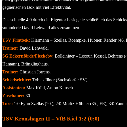
gegnerischen Box mit viel Effektivität.
Das schnelle 4:0 durch ein Eigentor besiegelte schließlich das Schick
summierte David Lehwald alles zusammen.
TSV Flintbek:
Klarmann – Szellas, Roempke, Hübner, Rehder (46. B
Trainer:
David Lehwald.
SG Eckernförde/Fleckeby:
Bolleiniger – Lecour, Kessel, Behrens 
Hamann), Brünglinghaus.
Trainer:
Christian Jorrens.
Schiedsrichter:
Tobias Illner (Suchsdorfer SV).
Assistenten:
Max Kühl, Anton Kausch.
Zuschauer:
30.
Tore:
1:0 Fynn Szellas (20.), 2:0 Moritz Hübner (35., FE), 3:0 Yann
TSV Kronshagen II – VfB Kiel 1:2 (0:0)