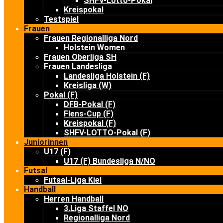
SHFV-Lotto-Pokal
Kreispokal
Testspiel
Frauen
Frauen Regionalliga Nord
Holstein Women
Frauen Oberliga SH
Frauen Landesliga
Landesliga Holstein (F)
Kreisliga (W)
Pokal (F)
DFB-Pokal (F)
Flens-Cup (F)
Kreispokal (F)
SHFV-LOTTO-Pokal (F)
Juniorinnen
U17 (F)
U17 (F) Bundesliga N/NO
Futsal
Futsal-Liga Kiel
Handball
Herren Handball
3.Liga Staffel NO
Regionalliga Nord