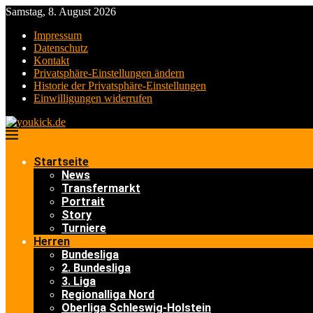
Samstag, 8. August 2026
Impressum
Datenschutz
Kontakt
Privatsphäre-Einstellungen ändern
Historie der Privatsphäre-Einstellungen
Einwilligungen widerrufen
Startseite
News
Transfermarkt
Portrait
Story
Turniere
Herren
Bundesliga
2. Bundesliga
3. Liga
Regionalliga Nord
Oberliga Schleswig-Holstein