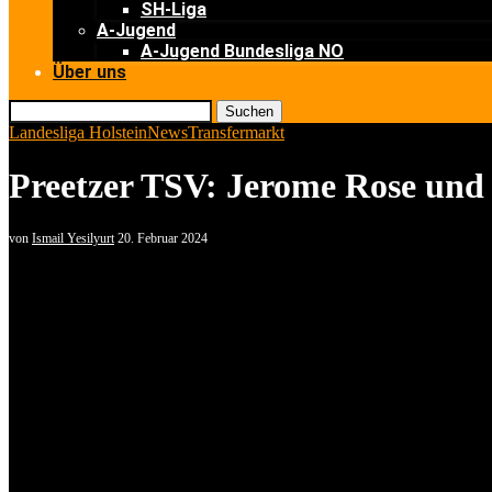
SH-Liga
A-Jugend
A-Jugend Bundesliga NO
Über uns
Suchen
Landesliga Holstein
News
Transfermarkt
Preetzer TSV: Jerome Rose und 
von
Ismail Yesilyurt
20. Februar 2024