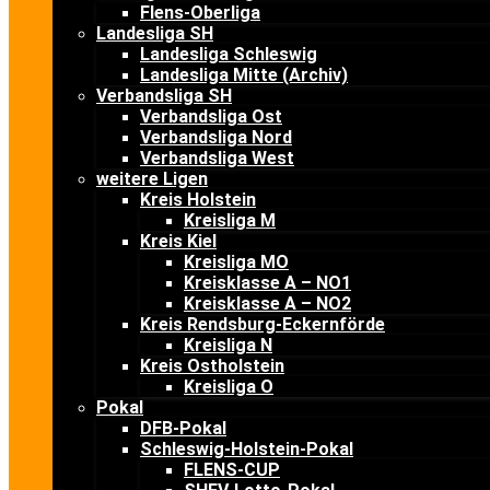
Flens-Oberliga
Landesliga SH
Landesliga Schleswig
Landesliga Mitte (Archiv)
Verbandsliga SH
Verbandsliga Ost
Verbandsliga Nord
Verbandsliga West
weitere Ligen
Kreis Holstein
Kreisliga M
Kreis Kiel
Kreisliga MO
Kreisklasse A – NO1
Kreisklasse A – NO2
Kreis Rendsburg-Eckernförde
Kreisliga N
Kreis Ostholstein
Kreisliga O
Pokal
DFB-Pokal
Schleswig-Holstein-Pokal
FLENS-CUP