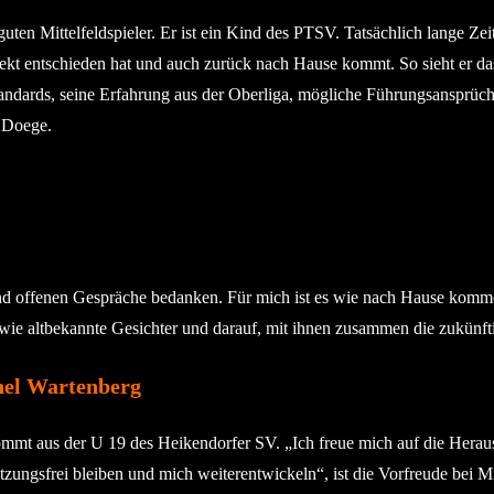
ten Mittelfeldspieler. Er ist ein Kind des PTSV. Tatsächlich lange Zei
rojekt entschieden hat und auch zurück nach Hause kommt. So sieht er da
ndards, seine Erfahrung aus der Oberliga, mögliche Führungsansprüche 
 Doege.
 und offenen Gespräche bedanken. Für mich ist es wie nach Hause komm
wie altbekannte Gesichter und darauf, mit ihnen zusammen die zukünfti
hel Wartenberg
 kommt aus der U 19 des Heikendorfer SV. „Ich freue mich auf die Her
etzungsfrei bleiben und mich weiterentwickeln“, ist die Vorfreude bei 