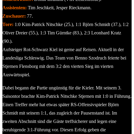
Assistenten:
Tim Jeschkeit, Jesper Rieckmann.
Zuschauer:
77.
Tore:
1:0 Kim-Patrick Nitschke (25.), 1:1 Björn Schmidt (37.), 1:2
Oliver Dreier (55.), 1:3 Tim Gürntke (83.), 2:3 Leonhard Kratz
(90.).
Aufsteiger Rot-Schwarz Kiel ist gerne auf Reisen. Aktuell in der
Landesliga Schleswig. Das Team von Benno Szodruch feierte bei
Stjernen Flensborg mit dem 3:2 den vierten Sieg im vierten
Auswärtsspiel.
Dabei begann die Partie ungünstig für die Kieler. Mit seinem 3.
Saisontor brachte Kim-Patrick Nitschke Stjernen mit 1:0 in Führung.
Einen Treffer mehr hat etwas später RS-Offensivspieler Björn
Schmidt mit seinem 1:1, das zugleich der Pausenstand ist. Im
zweiten Abschnitt sind die Gäste treffsicherer und legen eine
beruhigende 3:1-Führung vor. Diesen Erfolg geben die