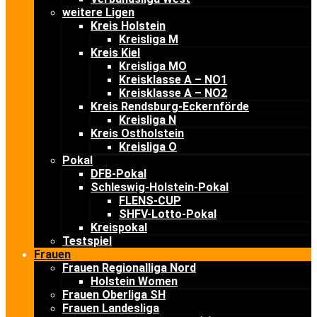
weitere Ligen
Kreis Holstein
Kreisliga M
Kreis Kiel
Kreisliga MO
Kreisklasse A – NO1
Kreisklasse A – NO2
Kreis Rendsburg-Eckernförde
Kreisliga N
Kreis Ostholstein
Kreisliga O
Pokal
DFB-Pokal
Schleswig-Holstein-Pokal
FLENS-CUP
SHFV-Lotto-Pokal
Kreispokal
Testspiel
Frauen
Frauen Regionalliga Nord
Holstein Women
Frauen Oberliga SH
Frauen Landesliga