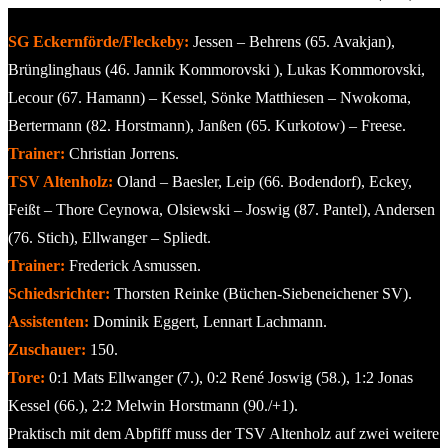
SG Eckernförde/Fleckeby:
Jessen – Behrens (65. Avakjan),
Brünglinghaus (46. Jannik Kommorovski ), Lukas Kommorovski,
Lecour (67. Hamann) – Kessel, Sönke Matthiesen – Nwokoma,
Bertermann (82. Horstmann), Janßen (65. Kurkotow) – Freese.
Trainer:
Christian Jorrens.
TSV Altenholz:
Oland – Baesler, Leip (66. Bodendorf), Eckey,
Feißt – Thore Ceynowa, Olsiewski – Joswig (87. Pantel), Andersen
(76. Stich), Ellwanger – Spliedt.
Trainer:
Frederick Asmussen.
Schiedsrichter:
Thorsten Reinke (Büchen-Siebeneichener SV).
Assistenten:
Dominik Eggert, Lennart Lachmann.
Zuschauer:
150.
Tore:
0:1 Mats Ellwanger (7.), 0:2 René Joswig (58.), 1:2 Jonas
Kessel (66.), 2:2 Melwin Horstmann (90./+1).
Praktisch mit dem Abpfiff muss der TSV Altenholz auf zwei weitere