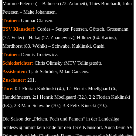
Momme Petersen) – Bahnsen (72. Adomeit), Thies Borchardt, John
Petersen – Malte Johannsen.
Trainer:
Gunnar Clausen.
TSV Klausdorf:
Cordes – Senger, Petersen, Göttsch, Grossmann
(72. Vetter) – Hakaj (57. Znaniewicz), Hillmer (64. Karius),
Mordhorst (83. Wöhlk) – Schwabe, Kuklinski, Gashi.
Trainer:
Dennis Trociewicz.
Schiedsrichter:
Chris Olimsky (MTV Tellingstedt).
Assistenten:
Tjark Schröder, Milan Carstens.
Zuschauer:
201.
Tore:
0:1 Florian Kuklinski (4.), 1:1 Henrik Moellgaard (6.,
Handelfmeter), 2:1 Henrik Moellgaard (32.), 2:2 Florian Kuklinski
(68.), 2:3 Marc Schwabe (70.), 3:3 Felix Kinecki (79.).
Die Saison der „Pleiten, Pech und Pannen“ in der Landesliga
Schleswig nimmt kein Ende für den TSV Klausdorf. Auch beim SV
Dörpum durchlebt Chefcoach Dennis Trociewicz alle Möglichkeiten