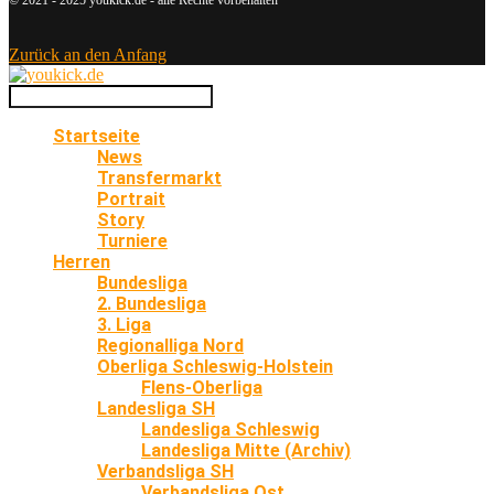
Zurück an den Anfang
Startseite
News
Transfermarkt
Portrait
Story
Turniere
Herren
Bundesliga
2. Bundesliga
3. Liga
Regionalliga Nord
Oberliga Schleswig-Holstein
Flens-Oberliga
Landesliga SH
Landesliga Schleswig
Landesliga Mitte (Archiv)
Verbandsliga SH
Verbandsliga Ost