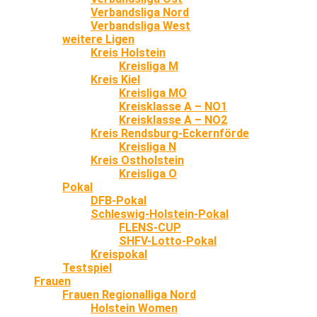
Verbandsliga Nord
Verbandsliga West
weitere Ligen
Kreis Holstein
Kreisliga M
Kreis Kiel
Kreisliga MO
Kreisklasse A – NO1
Kreisklasse A – NO2
Kreis Rendsburg-Eckernförde
Kreisliga N
Kreis Ostholstein
Kreisliga O
Pokal
DFB-Pokal
Schleswig-Holstein-Pokal
FLENS-CUP
SHFV-Lotto-Pokal
Kreispokal
Testspiel
Frauen
Frauen Regionalliga Nord
Holstein Women