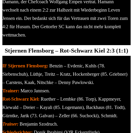
Damann, der Chefcoach Wolfgang Empen vertrat. Hamann
wechselt nach einem 2:2 zur Halbzeit mit Wiederbeginn Leven
Jensen ein. Der bedankt sich für das Vertrauen mit zwei Toren zum
4:2 für Husum. Der Gettorfer SC kann das nicht mehr komplett
wettmachen.
Stjernen Flensborg – Rot-Schwarz Kiel 2:3 (1:1)
IF Stjernen Flensborg:
Benzin – Evdenic, Kuhls (78.
Siebenschuh), Lüthje, Treitz – Kratz, Hockenberger (85. Griebner)
– Carstens, Kaak, Nitschke – Denny Pawlowski.
Trainer:
Marco Jannsen.
Rot-Schwarz Kiel:
Ruether – Lembke (86. Torp), Kappmeyer,
Kiewald – Dreier – Kayali (85. Logemann), Backhaus (81. Todt),
Gürntke, Jarik (73. Galvan) – Zeller (66. Suchocki), Schmidt.
Trainer:
Benjamin Szodruch.
Schiedsrichter:
Donik Ibrahimi (VfR Eckernförde).