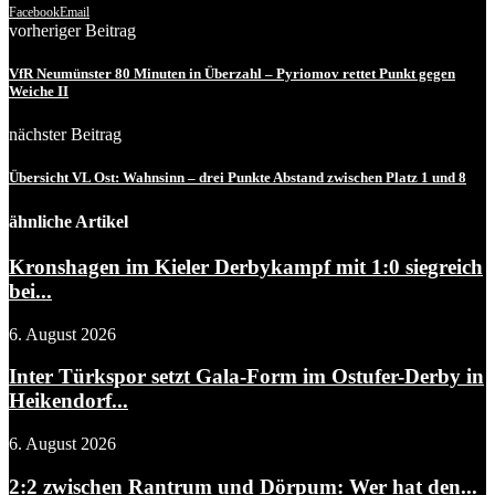
Facebook
Email
vorheriger Beitrag
VfR Neumünster 80 Minuten in Überzahl – Pyriomov rettet Punkt gegen
Weiche II
nächster Beitrag
Übersicht VL Ost: Wahnsinn – drei Punkte Abstand zwischen Platz 1 und 8
ähnliche Artikel
Kronshagen im Kieler Derbykampf mit 1:0 siegreich
bei...
6. August 2026
Inter Türkspor setzt Gala-Form im Ostufer-Derby in
Heikendorf...
6. August 2026
2:2 zwischen Rantrum und Dörpum: Wer hat den...