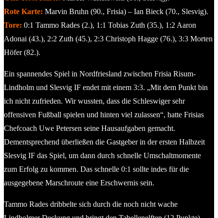
Rote Karte:
Marvin Bruhn (90., Frisia) – Ian Bieck (70., Slesvig).
Tore:
0:1 Tammo Rades (2.), 1:1 Tobias Zuth (35.), 1:2 Aaron
Adonai (43.), 2:2 Zuth (45.), 2:3 Christoph Hagge (76.), 3:3 Morten
Höfer (82.).
Ein spannendes Spiel in Nordfriesland zwischen Frisia Risum-
Lindholm und Slesvig IF endet mit einem 3:3. „Mit dem Punkt bin
ich nicht zufrieden. Wir wussten, dass die Schleswiger sehr
offensiven Fußball spielen und hinten viel zulassen“, hatte Frisias
Chefcoach Uwe Petersen seine Hausaufgaben gemacht.
Dementsprechend überließen die Gastgeber in der ersten Halbzeit
Slesvig IF das Spiel, um dann durch schnelle Umschaltmomente
zum Erfolg zu kommen. Das schnelle 0:1 sollte indes für die
ausgegebene Marschroute eine Erschwernis sein.
Tammo Rades dribbelte sich durch die noch nicht wache
Lindholmer Deckung und bringt den Tabellenelften (12 Punkte)