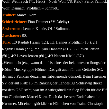
Wolf, Weihrauch (71. Heik) – Noah Wolf (78. Kalo), Perro, Yannick
Wolf, Dannath, Profitlich – Schmidt,.
Trainer:
Marcel Korn.
Schiedsrichter:
Finn Dettmer (SV Adelby).
Assistenten:
Lennart Kunde, Olaf Sulimma.
Zuschauer:
80.
Tore:
1:0 Raghib Hasan (12.), 1:1 Hannes Profitlich (18.), 2:1
Raghib Hasan (27.), 2:2 Tjark Dannath (41.), 3:2 Leven Jensen
(50.), 4:2 Leven Jensen (60.), 4:3 Naeem Khalil (87.).
„Wenn nicht jetzt, wann dann“ ist eines der bekanntesten Songs der
Kölner Musikgruppe Höhner. Das galt auch für den Gettorfer SC,
der mit 3 Punkten derzeit am Tabellenende dümpelt. Beim Husumer
SV, der auf Platz 15 im Ranking der Landesliga Schleswig direkt
vor dem GSC steht, war im Abstiegsduell ein Sieg Pflicht für die Elf
von Cheftrainer Marcel Korn. Doch das bessere Ende haben die
Husumer. Mit einem glücklichen Händchen von TrainerChristoph