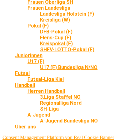
Frauen Oberliga SH
Frauen Landesliga
Landesliga Holstein (F)
Kreisliga (W)
Pokal (F)
DFB-Pokal (F)
Flens-Cup (F)
Kreispokal (F)
SHFV-LOTTO-Pokal (F)
Juniorinnen
U17 (F)
U17 (F) Bundesliga N/NO
Futsal
Futsal-Liga Kiel
Handball
Herren Handball
3.Liga Staffel NO
Regionalliga Nord
SH-Liga
A-Jugend
A-Jugend Bundesliga NO
Über uns
Consent Management Platform von Real Cookie Banner