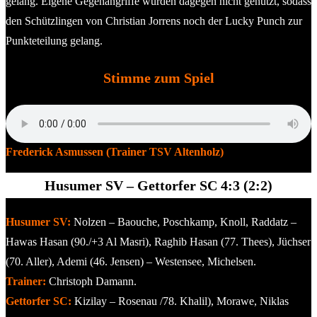
gelang. Eigene Gegenangriffe wurden dagegen nicht genutzt, sodass
den Schützlingen von Christian Jorrens noch der Lucky Punch zur
Punkteteilung gelang.
Stimme zum Spiel
Frederick Asmussen (Trainer TSV Altenholz)
Husumer SV – Gettorfer SC 4:3 (2:2)
Husumer SV:
Nolzen – Baouche, Poschkamp, Knoll, Raddatz –
Hawas Hasan (90./+3 Al Masri), Raghib Hasan (77. Thees), Jüchser
(70. Aller), Ademi (46. Jensen) – Westensee, Michelsen.
Trainer:
Christoph Damann.
Gettorfer SC:
Kizilay – Rosenau /78. Khalil), Morawe, Niklas