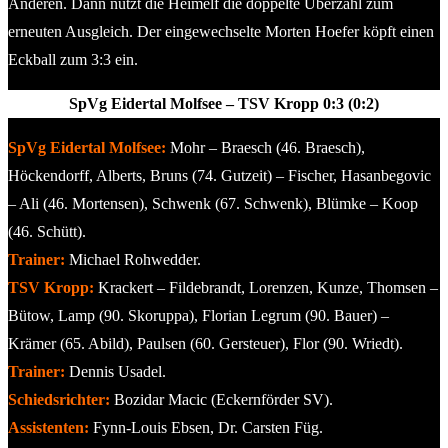
Anderen. Dann nutzt die Heimelf die doppelte Überzahl zum
erneuten Ausgleich. Der eingewechselte Morten Hoefer köpft einen
Eckball zum 3:3 ein.
SpVg Eidertal Molfsee – TSV Kropp 0:3 (0:2)
SpVg Eidertal Molfsee:
Mohr – Braesch (46. Braesch),
Höckendorff, Alberts, Bruns (74. Gutzeit) – Fischer, Hasanbegovic
– Ali (46. Mortensen), Schwenk (67. Schwenk), Blümke – Koop
(46. Schütt).
Trainer:
Michael Rohwedder.
TSV Kropp:
Krackert – Fildebrandt, Lorenzen, Kunze, Thomsen –
Bütow, Lamp (90. Skoruppa), Florian Legrum (90. Bauer) –
Krämer (65. Abild), Paulsen (60. Gersteuer), Flor (90. Wriedt).
Trainer:
Dennis Usadel.
Schiedsrichter:
Bozidar Macic (Eckernförder SV).
Assistenten:
Fynn-Louis Ebsen, Dr. Carsten Füg.