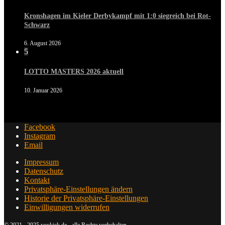
Kronshagen im Kieler Derbykampf mit 1:0 siegreich bei Rot-
Schwarz
6. August 2026
5
LOTTO MASTERS 2026 aktuell
10. Januar 2026
Facebook
Instagram
Email
Impressum
Datenschutz
Kontakt
Privatsphäre-Einstellungen ändern
Historie der Privatsphäre-Einstellungen
Einwilligungen widerrufen
© 2021 - 2025 youkick.de - alle Rechte vorbehalten