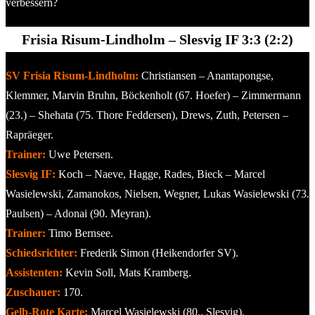
verbessern?
Frisia Risum-Lindholm – Slesvig IF 3:3 (2:2)
SV Frisia Risum-Lindholm:
Christiansen – Anantapongse,
Klemmer, Marvin Bruhn, Böckenholt (67. Hoefer) – Zimmermann
(23.) – Shehata (75. Thore Feddersen), Drews, Zuth, Petersen –
Rapräeger.
Trainer:
Uwe Petersen.
Slesvig IF:
Koch – Naeve, Hagge, Rades, Bieck – Marcel
Wasielewski, Zamanokos, Nielsen, Wegner, Lukas Wasielewski (73.
Paulsen) – Adonai (90. Meyran).
Trainer:
Timo Bernsee.
Schiedsrichter:
Frederik Simon (Heikendorfer SV).
Assistenten:
Kevin Soll, Mats Kramberg.
Zuschauer:
170.
Gelb-Rote Karte:
Marcel Wasielewski (80., Slesvig).