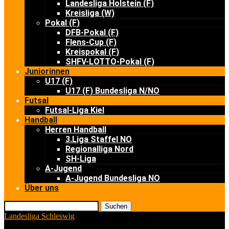
Landesliga Holstein (F)
Kreisliga (W)
Pokal (F)
DFB-Pokal (F)
Flens-Cup (F)
Kreispokal (F)
SHFV-LOTTO-Pokal (F)
Juniorinnen
U17 (F)
U17 (F) Bundesliga N/NO
Futsal
Futsal-Liga Kiel
Handball
Herren Handball
3.Liga Staffel NO
Regionalliga Nord
SH-Liga
A-Jugend
A-Jugend Bundesliga NO
Über uns
Suchen
Landesliga Schleswig