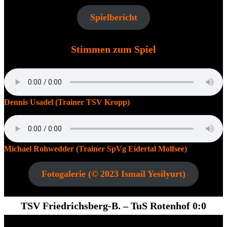
Spielbericht
Stimmen zum Spiel
​Dennis Usadel (Trainer TSV Kropp)
Michael Rohwedder (Trainer SpVg Eidertal Molfsee)
Fotogalerie (© 2023 Ismail Yesilyurt)
TSV Friedrichsberg-B. –
TuS Rotenhof 0:0