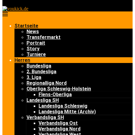
Startseite
News
Transfermarkt
Portrait
Story
Turniere
Herren
Bundesliga
2. Bundesliga
3. Liga
Regionalliga Nord
Oberliga Schleswig-Holstein
Flens-Oberliga
Landesliga SH
Landesliga Schleswig
Landesliga Mitte (Archiv)
Verbandsliga SH
Verbandsliga Ost
Verbandsliga Nord
Verbandsliga West