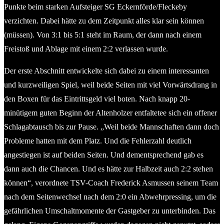
Punkte beim starken Aufsteiger SG Eckernförde/Fleckeby
verzichten. Dabei hätte zu dem Zeitpunkt alles klar sein können
(müssen). Von 3:1 bis 5:1 steht im Raum, der dann nach einem
Freistoß und Ablage mit einem 2:2 verlassen wurde.
Der erste Abschnitt entwickelte sich dabei zu einem interessanten
und kurzweiligen Spiel, weil beide Seiten mit viel Vorwärtsdrang in
den Boxen für das Eintrittsgeld viel boten. Nach knapp 20-
minütigem guten Beginn der Altenholzer entfaltetee sich ein offener
Schlagabtausch bis zur Pause. „Weil beide Mannschaften dann doch
Probleme hatten mit dem Platz. Und die Fehlerzahl deutlich
angestiegen ist auf beiden Seiten. Und dementsprechend gab es
dann auch die Chancen. Und es hätte zur Halbzeit auch 2:2 stehen
können“, verordnete TSV-Coach Frederick Asmussen seinem Team
nach dem Seitenwechsel nach dem 2:0 ein Abwehrpressing, um die
gefährlichen Umschaltmomente der Gastgeber zu unterbinden. Das