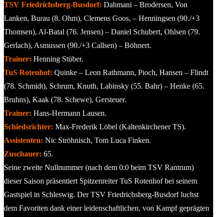
TSV Friedrichsberg-Busdorf:
Dahmani – Brodersen, Von
Lanken, Burau (8. Ohm), Clemens Goos, – Henningsen (90./+3
Thomsen), Al-Batal (76. Jensen) – Daniel Schubert, Ohlsen (79.
Gerlach), Asmussen (90./+3 Callsen) – Böhnert.
Trainer:
Henning Stüber.
TuS Rotenhof:
Quinke – Leon Rathmann, Pioch, Hansen – Flindt
(78. Schmidt), Schrum, Knuth, Labinsky (55. Bahr) – Henke (65.
Bruhns), Kaak (78. Schewe), Gersteuer.
Trainer:
Hans-Hermann Lausen.
Schiedsrichter:
Max-Frederik Löbel (Kaltenkirchener TS).
Assistenten:
Nic Ströhnisch, Tom Luca Finken.
Zuschauer:
65.
Seine zweite Nullnummer (nach dem 0:0 beim TSV Rantrum)
dieser Saison präsentiert Spitzenreiter TuS Rotenhof bei seinem
Gastspiel in Schleswig. Der TSV Friedrichsberg-Busdorf luchst
dem Favoriten dank einer leidenschaftlichen, von Kampf geprägten