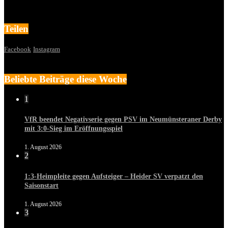
Teilen
Facebook
Instagram
Beliebte Beiträge diese Woche
1
VfR beendet Negativserie gegen PSV im Neumünsteraner Derby
mit 3:0-Sieg im Eröffnungsspiel
1. August 2026
2
1:3-Heimpleite gegen Aufsteiger – Heider SV verpatzt den
Saisonstart
1. August 2026
3