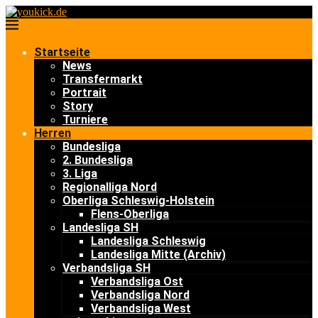
Startseite
News
Transfermarkt
Portrait
Story
Turniere
Herren
Bundesliga
2. Bundesliga
3. Liga
Regionalliga Nord
Oberliga Schleswig-Holstein
Flens-Oberliga
Landesliga SH
Landesliga Schleswig
Landesliga Mitte (Archiv)
Verbandsliga SH
Verbandsliga Ost
Verbandsliga Nord
Verbandsliga West