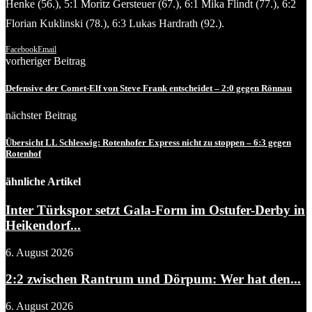
Henke (56.), 5:1 Moritz Gersteuer (67.), 6:1 Mika Flindt (77.), 6:2
Florian Kuklinski (78.), 6:3 Lukas Hardrath (92.).
Facebook
Email
vorheriger Beitrag
Defensive der Comet-Elf von Steve Frank entscheidet – 2:0 gegen Rönnau
nächster Beitrag
Übersicht LL Schleswig: Rotenhofer Express nicht zu stoppen – 6:3 gegen
Rotenhof
ähnliche Artikel
Inter Türkspor setzt Gala-Form im Ostufer-Derby in
Heikendorf...
6. August 2026
2:2 zwischen Rantrum und Dörpum: Wer hat den...
6. August 2026