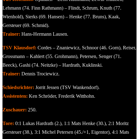
Lehmann (74. Finn Rathmann) – Flindt, Schrum, Knuth (77.
Wienhold), Sierks (69. Hansen) – Henke (77. Bruns), Kaak,
Gersteuer (69. Schmid).
Trainer:
Hans-Hermann Lausen.
TSV Klausdorf:
Cordes – Znaniewicz, Schnoor (46. Gorn), Reiser,
Grossmann – Kahlert (55. Grohmann), Petersen, Senger (71.
Beeck), Gashi (74. Neitzke) – Hardrath, Kuklinski.
Trainer:
Dennis Trociewicz.
Schiedsrichter:
Jorrit Jessen (TSV Wankendorf).
Assistenten:
Ken Schröder, Frederik Witthohn.
Zuschauer:
250.
Tore:
0:1 Lukas Hardrath (2.), 1:1 Mats Henke (30.), 2:1 Moritz
Gersteuer (38.), 3:1 Michel Petersen (45./+1, Eigentor), 4:1 Mats