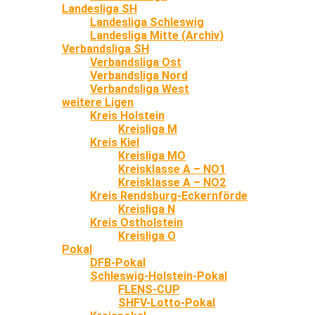
Landesliga SH
Landesliga Schleswig
Landesliga Mitte (Archiv)
Verbandsliga SH
Verbandsliga Ost
Verbandsliga Nord
Verbandsliga West
weitere Ligen
Kreis Holstein
Kreisliga M
Kreis Kiel
Kreisliga MO
Kreisklasse A – NO1
Kreisklasse A – NO2
Kreis Rendsburg-Eckernförde
Kreisliga N
Kreis Ostholstein
Kreisliga O
Pokal
DFB-Pokal
Schleswig-Holstein-Pokal
FLENS-CUP
SHFV-Lotto-Pokal