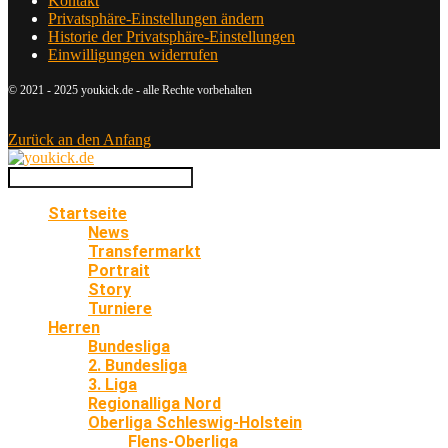
Kontakt
Privatsphäre-Einstellungen ändern
Historie der Privatsphäre-Einstellungen
Einwilligungen widerrufen
© 2021 - 2025 youkick.de - alle Rechte vorbehalten
Zurück an den Anfang
Startseite
News
Transfermarkt
Portrait
Story
Turniere
Herren
Bundesliga
2. Bundesliga
3. Liga
Regionalliga Nord
Oberliga Schleswig-Holstein
Flens-Oberliga