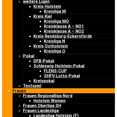
weitere Ligen
Kreis Holstein
Kreisliga M
Kreis Kiel
Kreisliga MO
Kreisklasse A – NO1
Kreisklasse A – NO2
Kreis Rendsburg-Eckernförde
Kreisliga N
Kreis Ostholstein
Kreisliga O
Pokal
DFB-Pokal
Schleswig-Holstein-Pokal
FLENS-CUP
SHFV-Lotto-Pokal
Kreispokal
Testspiel
Frauen
Frauen Regionalliga Nord
Holstein Women
Frauen Oberliga SH
Frauen Landesliga
Landesliga Holstein (F)