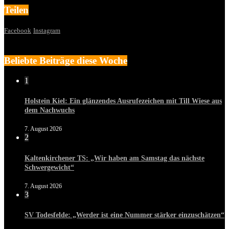
Teilen
Facebook
Instagram
Beliebte Beiträge diese Woche
1
Holstein Kiel: Ein glänzendes Ausrufezeichen mit Till Wiese aus
dem Nachwuchs
7. August 2026
2
Kaltenkirchener TS: „Wir haben am Samstag das nächste
Schwergewicht“
7. August 2026
3
SV Todesfelde: „Werder ist eine Nummer stärker einzuschätzen“