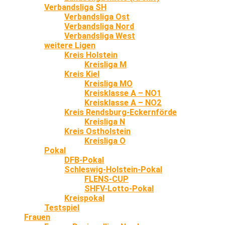
Verbandsliga SH
Verbandsliga Ost
Verbandsliga Nord
Verbandsliga West
weitere Ligen
Kreis Holstein
Kreisliga M
Kreis Kiel
Kreisliga MO
Kreisklasse A – NO1
Kreisklasse A – NO2
Kreis Rendsburg-Eckernförde
Kreisliga N
Kreis Ostholstein
Kreisliga O
Pokal
DFB-Pokal
Schleswig-Holstein-Pokal
FLENS-CUP
SHFV-Lotto-Pokal
Kreispokal
Testspiel
Frauen