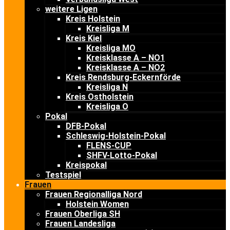
weitere Ligen
Kreis Holstein
Kreisliga M
Kreis Kiel
Kreisliga MO
Kreisklasse A – NO1
Kreisklasse A – NO2
Kreis Rendsburg-Eckernförde
Kreisliga N
Kreis Ostholstein
Kreisliga O
Pokal
DFB-Pokal
Schleswig-Holstein-Pokal
FLENS-CUP
SHFV-Lotto-Pokal
Kreispokal
Testspiel
Frauen
Frauen Regionalliga Nord
Holstein Women
Frauen Oberliga SH
Frauen Landesliga