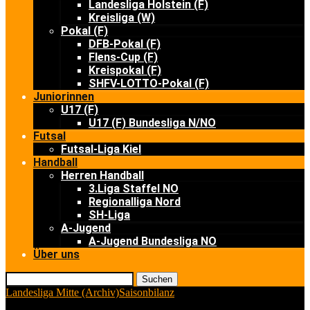
Landesliga Holstein (F)
Kreisliga (W)
Pokal (F)
DFB-Pokal (F)
Flens-Cup (F)
Kreispokal (F)
SHFV-LOTTO-Pokal (F)
Juniorinnen
U17 (F)
U17 (F) Bundesliga N/NO
Futsal
Futsal-Liga Kiel
Handball
Herren Handball
3.Liga Staffel NO
Regionalliga Nord
SH-Liga
A-Jugend
A-Jugend Bundesliga NO
Über uns
Suchen
Landesliga Mitte (Archiv)
Saisonbilanz