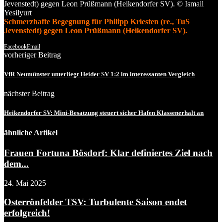
Schmerzhafte Begegnung für Philipp Kriesten (re., TuS
Jevenstedt) gegen Leon Prüßmann (Heikendorfer SV).
Facebook
Email
vorheriger Beitrag
VfR Neumünster unterliegt Heider SV 1:2 im interessanten Vergleich
nächster Beitrag
Heikendorfer SV: Mini-Besatzung steuert sicher Hafen Klassenerhalt an
ähnliche Artikel
Frauen Fortuna Bösdorf: Klar definiertes Ziel nach
dem...
24. Mai 2025
Osterrönfelder TSV: Turbulente Saison endet
erfolgreich!