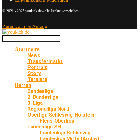
© 2021 - 2025 youkick.de - alle Rechte vorbehalten
Zurück an den Anfang
Startseite
News
Transfermarkt
Portrait
Story
Turniere
Herren
Bundesliga
2. Bundesliga
3. Liga
Regionalliga Nord
Oberliga Schleswig-Holstein
Flens-Oberliga
Landesliga SH
Landesliga Schleswig
Landesliga Mitte (Archiv)