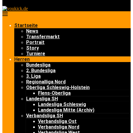
Startseite
News
Transfermarkt
Portrait
Story
Turniere
Herren
Bundesliga
2. Bundesliga
3. Liga
Regionalliga Nord
Oberliga Schleswig-Holstein
Flens-Oberliga
Landesliga SH
Landesliga Schleswig
Landesliga Mitte (Archiv)
Verbandsliga SH
Verbandsliga Ost
Verbandsliga Nord
Verbandsliga West