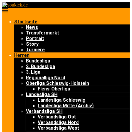
Startseite
News
Transfermarkt
Portrait
Story
Turniere
Herren
Bundesliga
2. Bundesliga
3. Liga
Regionalliga Nord
Oberliga Schleswig-Holstein
Flens-Oberliga
Landesliga SH
Landesliga Schleswig
Landesliga Mitte (Archiv)
Verbandsliga SH
Verbandsliga Ost
Verbandsliga Nord
Verbandsliga West