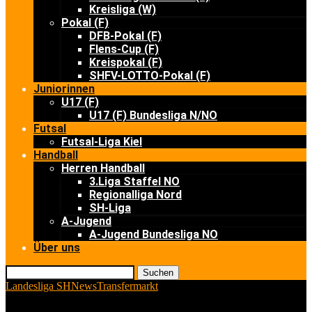
Kreisliga (W)
Pokal (F)
DFB-Pokal (F)
Flens-Cup (F)
Kreispokal (F)
SHFV-LOTTO-Pokal (F)
Juniorinnen
U17 (F)
U17 (F) Bundesliga N/NO
Futsal
Futsal-Liga Kiel
Handball
Herren Handball
3.Liga Staffel NO
Regionalliga Nord
SH-Liga
A-Jugend
A-Jugend Bundesliga NO
Über uns
Suchen
Landesliga SH
News
Transfermarkt