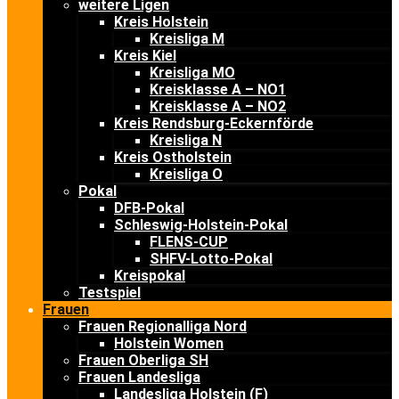
weitere Ligen
Kreis Holstein
Kreisliga M
Kreis Kiel
Kreisliga MO
Kreisklasse A – NO1
Kreisklasse A – NO2
Kreis Rendsburg-Eckernförde
Kreisliga N
Kreis Ostholstein
Kreisliga O
Pokal
DFB-Pokal
Schleswig-Holstein-Pokal
FLENS-CUP
SHFV-Lotto-Pokal
Kreispokal
Testspiel
Frauen
Frauen Regionalliga Nord
Holstein Women
Frauen Oberliga SH
Frauen Landesliga
Landesliga Holstein (F)