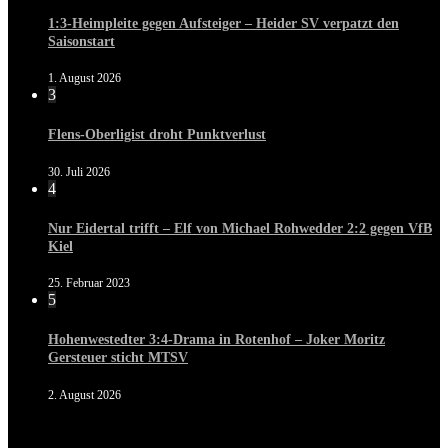
1:3-Heimpleite gegen Aufsteiger – Heider SV verpatzt den
Saisonstart
1. August 2026
3
Flens-Oberligist droht Punktverlust
30. Juli 2026
4
Nur Eidertal trifft – Elf von Michael Rohwedder 2:2 gegen VfB
Kiel
25. Februar 2023
5
Hohenwestedter 3:4-Drama in Rotenhof – Joker Moritz
Gersteuer sticht MTSV
2. August 2026