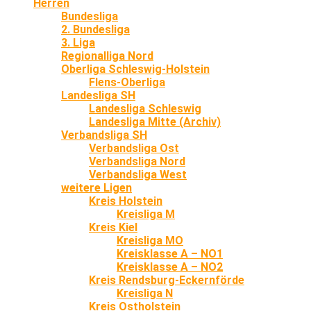
Herren
Bundesliga
2. Bundesliga
3. Liga
Regionalliga Nord
Oberliga Schleswig-Holstein
Flens-Oberliga
Landesliga SH
Landesliga Schleswig
Landesliga Mitte (Archiv)
Verbandsliga SH
Verbandsliga Ost
Verbandsliga Nord
Verbandsliga West
weitere Ligen
Kreis Holstein
Kreisliga M
Kreis Kiel
Kreisliga MO
Kreisklasse A – NO1
Kreisklasse A – NO2
Kreis Rendsburg-Eckernförde
Kreisliga N
Kreis Ostholstein