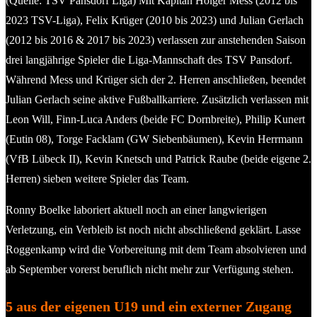
(Quelle: TSV Pansdorf Liga) Mit Kapitän Holger Mess (2012 bis
2023 TSV-Liga), Felix Krüger (2010 bis 2023) und Julian Gerlach
(2012 bis 2016 & 2017 bis 2023) verlassen zur anstehenden Saison
drei langjährige Spieler die Liga-Mannschaft des TSV Pansdorf.
Während Mess und Krüger sich der 2. Herren anschließen, beendet
Julian Gerlach seine aktive Fußballkarriere. Zusätzlich verlassen mit
Leon Will, Finn-Luca Anders (beide FC Dornbreite), Philip Kunert
(Eutin 08), Torge Facklam (GW Siebenbäumen), Kevin Herrmann
(VfB Lübeck II), Kevin Knetsch und Patrick Raube (beide eigene 2.
Herren) sieben weitere Spieler das Team.
Ronny Boelke laboriert aktuell noch an einer langwierigen
Verletzung, ein Verbleib ist noch nicht abschließend geklärt. Lasse
Roggenkamp wird die Vorbereitung mit dem Team absolvieren und
ab September vorerst beruflich nicht mehr zur Verfügung stehen.
5 aus der eigenen U19 und ein externer Zugang