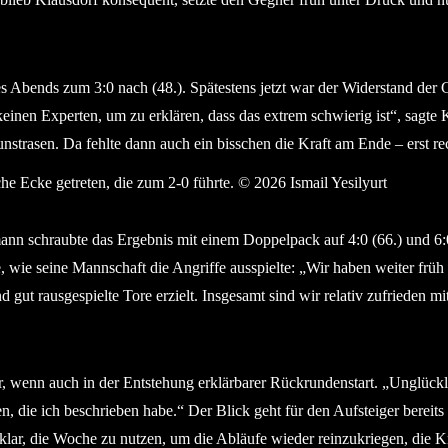
es Abends zum 3:0 nach (48.). Spätestens jetzt war der Widerstand der 
nen Experten, um zu erklären, dass das extrem schwierig ist“, sagte 
Kunstrasen. Da fehlte dann auch ein bisschen die Kraft am Ende – erst
iche Ecke getreten, die zum 2-0 führte. © 2026 Ismail Yesilyurt
ann schraubte das Ergebnis mit einem Doppelpack auf 4:0 (66.) und 6:0 
se, wie seine Mannschaft die Angriffe ausspielte: „Wir haben weiter f
nd gut rausgespielte Tore erzielt. Insgesamt sind wir relativ zufrieden 
er, wenn auch in der Entstehung erklärbarer Rückrundenstart. „Unglückl
en, die ich beschrieben habe.“ Der Blick geht für den Aufsteiger be
z klar, die Woche zu nutzen, um die Abläufe wieder reinzukriegen, d