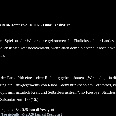
lfeld-Defensive. © 2026 Ismail Yesilyurt
en Spiel aus der Winterpause gekommen. Im Flutlichtspiel der Landesl
bellensiebten war hochverdient, wenn auch dem Spielverlauf nach etwas
iga.
 der Partie früh eine andere Richtung geben können. „Wir sind gut in d
 ging ein Eins-gegen-eins von Rinor Ademi nur knapp am Tor vorbei, k
pft man natürlich Kraft und Selbstbewusstsein“, so Kiesbye. Stattdess
 Saisontor zum 1:0 (16.).
 Torgebälk. © 2026 Ismail Yesilyurt