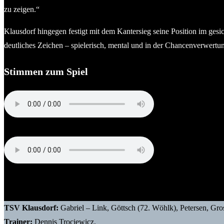
zu zeigen.“
Klausdorf hingegen festigt mit dem Kantersieg seine Position im gesic
deutliches Zeichen – spielerisch, mental und in der Chancenverwertu
Stimmen zum Spiel
Sebastian Kiesbye (Trainer TSV Hattstedt)
Dennis Trociewicz (Trainer TSV Klausdorf)
TSV Klausdorf:
Gabriel – Link, Göttsch (72. Wöhlk), Petersen, Gr
Trainer:
Dennis Trociewicz.