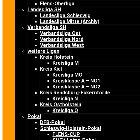
Flens-Oberliga
Landesliga SH
Landesliga Schleswig
Landesliga Mitte (Archiv)
Verbandsliga SH
Verbandsliga Ost
Verbandsliga Nord
Verbandsliga West
weitere Ligen
Kreis Holstein
Kreisliga M
Kreis Kiel
Kreisliga MO
Kreisklasse A – NO1
Kreisklasse A – NO2
Kreis Rendsburg-Eckernförde
Kreisliga N
Kreis Ostholstein
Kreisliga O
Pokal
DFB-Pokal
Schleswig-Holstein-Pokal
FLENS-CUP