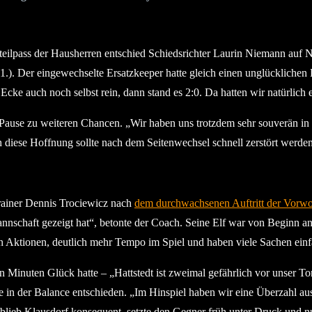
Steilpass der Hausherren entschied Schiedsrichter Laurin Niemann auf
). Der eingewechselte Ersatzkeeper hatte gleich einen unglücklichen E
Ecke auch noch selbst rein, dann stand es 2:0. Da hatten wir natürlich 
 Pause zu weiteren Chancen. „Wir haben uns trotzdem sehr souverän in
h diese Hoffnung sollte nach dem Seitenwechsel schnell zerstört werden
Trainer Dennis Trociewicz nach
dem durchwachsenen Auftritt der Vorwoc
annschaft gezeigt hat“, betonte der Coach. Seine Elf war von Beginn an
den Aktionen, deutlich mehr Tempo im Spiel und haben viele Sachen einfa
n Minuten Glück hatte – „Hattstedt ist zweimal gefährlich vor unser 
tie in der Balance entschieden. „Im Hinspiel haben wir eine Überzahl 
 blieb Klausdorf konsequent, setzte den Gegner früh unter Druck und n