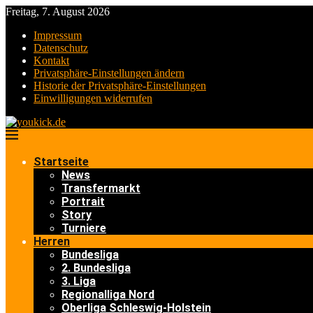
Freitag, 7. August 2026
Impressum
Datenschutz
Kontakt
Privatsphäre-Einstellungen ändern
Historie der Privatsphäre-Einstellungen
Einwilligungen widerrufen
Startseite
News
Transfermarkt
Portrait
Story
Turniere
Herren
Bundesliga
2. Bundesliga
3. Liga
Regionalliga Nord
Oberliga Schleswig-Holstein