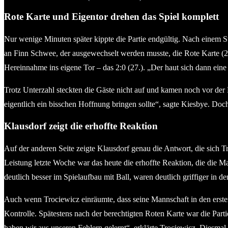
Rote Karte und Eigentor drehen das Spiel komplett
Nur wenige Minuten später kippte die Partie endgültig. Nach einem 
an Finn Schwee, der ausgewechselt werden musste, die Rote Karte (21.
Hereinnahme ins eigene Tor – das 2:0 (27.). „Der haut sich dann eine 
Trotz Unterzahl steckten die Gäste nicht auf und kamen noch vor der
eigentlich ein bisschen Hoffnung bringen sollte“, sagte Kiesbye. Doc
Klausdorf zeigt die erhoffte Reaktion
Auf der anderen Seite zeigte Klausdorf genau die Antwort, die sich 
Leistung letzte Woche war das heute die erhoffte Reaktion, die die M
deutlich besser im Spielaufbau mit Ball, waren deutlich griffiger in 
Auch wenn Trociewicz einräumte, dass seine Mannschaft in den erste
Kontrolle. Spätestens nach der berechtigten Roten Karte war die Par
haben wir aus unseren Fehlern gelernt“, erklärte Trociewicz. Diesmal