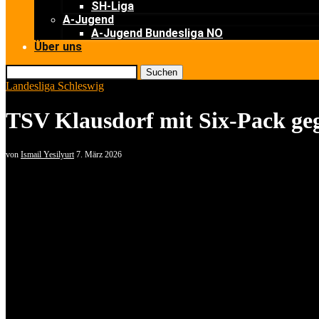
SH-Liga
A-Jugend
A-Jugend Bundesliga NO
Über uns
Suchen
Landesliga Schleswig
TSV Klausdorf mit Six-Pack geg
von
Ismail Yesilyurt
7. März 2026