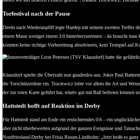
Torfestival nach der Pause
Direkt nach Wiederanpfiff legte Hartlep mit seinem zweiten Treffer d
einem Mann weniger einem 3:0 hinterherzurennen – da braucht man kei
konnten keine richtige Vorbereitung absolvieren, kein Testspiel auf 
Innenverteidiger Leon Petersen (TSV Klausdorf) hatte die gefährl
Klausdorf spielte die Überzahl nun gnadenlos aus. Joker Paul Batterm
die Torschützenliste ein. Trociewicz lobte vor allem die Art und Wei
der zur roten Karte geführt hat, relativ gut mit Ball befreien können u
Hattstedt hofft auf Reaktion im Derby
Für Hattstedt stand am Ende ein ernüchterndes 0:6 – ein unglücklich
aber nicht überbewerten aufgrund der ganzen Ereignisse und Tatsach
Nordfriesland-Derby bei Frisia Risum-Lindholm: „Jetzt heißt es gan