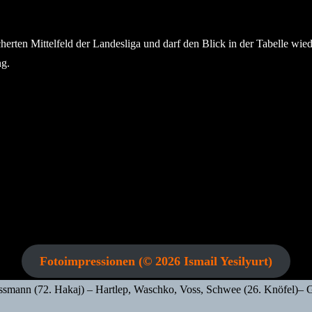
herten Mittelfeld der Landesliga und darf den Blick in der Tabelle wied
ng.
Fotoimpressionen (© 2026 Ismail Yesilyurt)
ossmann (72. Hakaj) – Hartlep, Waschko, Voss, Schwee (26. Knöfel)– Ga