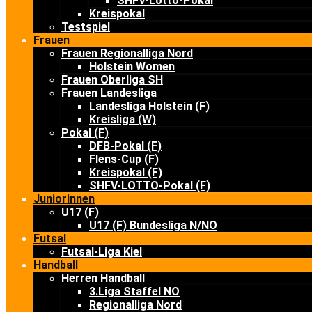
SHFV-Lotto-Pokal
Kreispokal
Testspiel
Frauen
Frauen Regionalliga Nord
Holstein Women
Frauen Oberliga SH
Frauen Landesliga
Landesliga Holstein (F)
Kreisliga (W)
Pokal (F)
DFB-Pokal (F)
Flens-Cup (F)
Kreispokal (F)
SHFV-LOTTO-Pokal (F)
Juniorinnen
U17 (F)
U17 (F) Bundesliga N/NO
Futsal
Futsal-Liga Kiel
Handball
Herren Handball
3.Liga Staffel NO
Regionalliga Nord