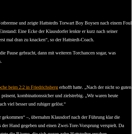
 Notbremse und zeigte Hattstedts Torwart Boy Boysen nach einem Foul
instand: Eine Ecke der Klausdorfer lenkte er kurz nach seiner
erst mal dran zu knacken“, so der Hattstedt-Coach.
 die Pause gebracht, dann mit weiteren Torchancen sogar, was
.
he beim 2:2 in Friedrichsberg
erhofft hatte. „Nach der nicht so guten
 präsent, kombinationssicher und zielstrebig. „Wir waren heute
ch viel besser und ruhiger gelöst.“
Tor gekommen“ –, übernahm Klausdorf nach der Führung klar die
aus der Hand gegeben und einen Zwei-Tore-Vorsprung verspielt. Da
utzte die Räume, die sich gegen zehn Hattstedter ergaben.