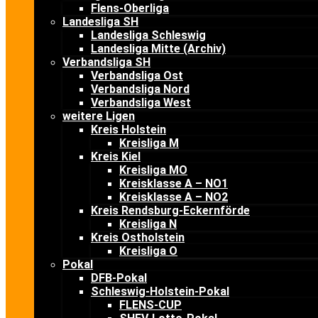
Flens-Oberliga
Landesliga SH
Landesliga Schleswig
Landesliga Mitte (Archiv)
Verbandsliga SH
Verbandsliga Ost
Verbandsliga Nord
Verbandsliga West
weitere Ligen
Kreis Holstein
Kreisliga M
Kreis Kiel
Kreisliga MO
Kreisklasse A – NO1
Kreisklasse A – NO2
Kreis Rendsburg-Eckernförde
Kreisliga N
Kreis Ostholstein
Kreisliga O
Pokal
DFB-Pokal
Schleswig-Holstein-Pokal
FLENS-CUP