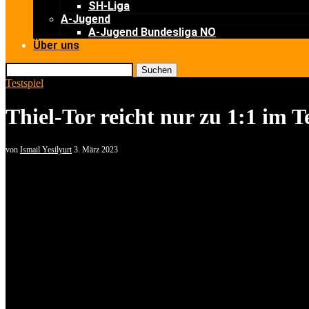
SH-Liga
A-Jugend
A-Jugend Bundesliga NO
Über uns
Suchen
Testspiel
Thiel-Tor reicht nur zu 1:1 im T
von
Ismail Yesilyurt
3. März 2023