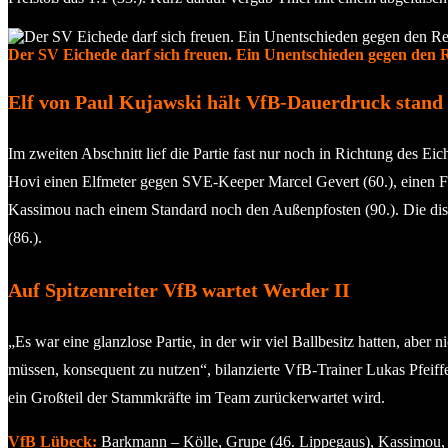
Der SV Eichede darf sich freuen. Ein Unentschieden gegen den Re
Elf von Paul Kujawski hält VfB-Dauerdruck stand
Im zweiten Abschnitt lief die Partie fast nur noch in Richtung des 
Hovi einen Elfmeter gegen SVE-Keeper Marcel Gevert (60.), einen Fe
Kassimou nach einem Standard noch den Außenpfosten (90.). Die diszi
(86.).
Auf Spitzenreiter VfB wartet Werder II
„Es war eine glanzlose Partie, in der wir viel Ballbesitz hatten, abe
müssen, konsequent zu nutzen“, bilanzierte VfB-Trainer Lukas Pfeif
ein Großteil der Stammkräfte im Team zurückerwartet wird.
VfB Lübeck:
Barkmann – Kölle, Grupe (46. Lippegaus), Kassimou, S