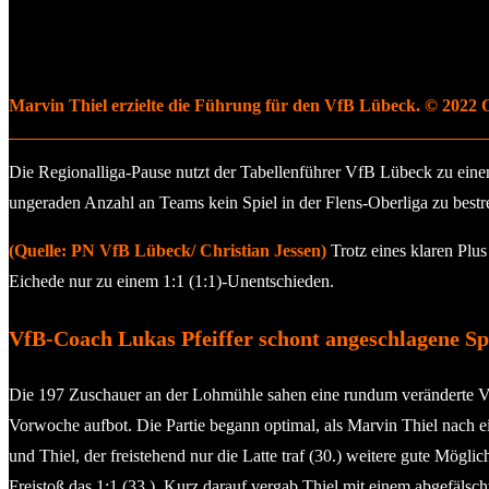
Marvin Thiel erzielte die Führung für den VfB Lübeck. © 2022 
Die Regionalliga-Pause nutzt der Tabellenführer VfB Lübeck zu ein
ungeraden Anzahl an Teams kein Spiel in der Flens-Oberliga zu bestre
(Quelle: PN VfB Lübeck/ Christian Jessen)
Trotz eines klaren Plu
Eichede nur zu einem 1:1 (1:1)-Unentschieden.
VfB-Coach Lukas Pfeiffer schont angeschlagene Sp
Die 197 Zuschauer an der Lohmühle sahen eine rundum veränderte VfB-
Vorwoche aufbot. Die Partie begann optimal, als Marvin Thiel nach e
und Thiel, der freistehend nur die Latte traf (30.) weitere gute Mög
Freistoß das 1:1 (33.). Kurz darauf vergab Thiel mit einem abgefälsch