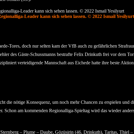
gionalliga-Leader kann sich sehen lassen. © 2022 Ismail Yesilyur
Eichede-Tores, doch nur selten kam der VfB auch zu gefährlichen Straf
hler des Gäste-Schussmanns bestrafte Felix Drinkuth frei vor dem Tor 
pliniert verteidigende Mannschaft aus Eichede hatte ihre beste Aktio
r nicht die nötige Konsequenz, um noch mehr Chancen zu erspielen und d
fer. Schon am kommenden Regionalliga-Spieltag wird das wieder ander
ternberg – Plume – Daube, Gözüsirin (46. Drinkuth), Taritas, Thiel –