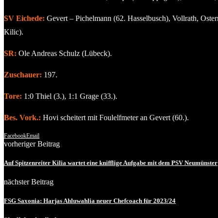
SV Eichede:
Gevert – Pichelmann (62. Hasselbusch), Vollrath, Oster
Kilic).
SR:
Ole Andreas Schulz (Lübeck).
Zuschauer:
197.
Tore:
1:0 Thiel (3.), 1:1 Grage (33.).
Bes. Vork.:
Hovi scheitert mit Foulelfmeter an Gevert (60.).
Facebook
Email
vorheriger Beitrag
Auf Spitzenreiter Kilia wartet eine knifflige Aufgabe mit dem PSV Neumünster
nächster Beitrag
FSG Saxonia: Harjas Ahluwahlia neuer Chefcoach für 2023/24