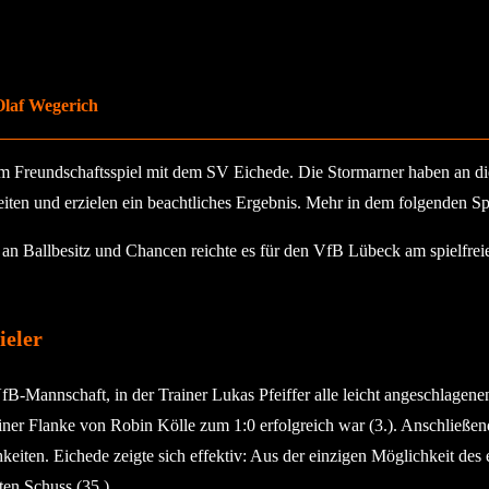
Olaf Wegerich
em Freundschaftsspiel mit dem SV Eichede. Die Stormarner haben an d
iten und erzielen ein beachtliches Ergebnis. Mehr in dem folgenden Spi
s an Ballbesitz und Chancen reichte es für den VfB Lübeck am spielfr
ieler
Mannschaft, in der Trainer Lukas Pfeiffer alle leicht angeschlagenen 
iner Flanke von Robin Kölle zum 1:0 erfolgreich war (3.). Anschließen
lichkeiten. Eichede zeigte sich effektiv: Aus der einzigen Möglichkeit
ten Schuss (35.).