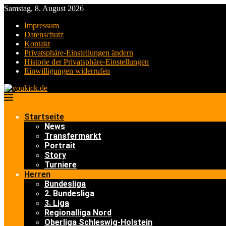
Samstag, 8. August 2026
Impressum
Datenschutz
Kontakt
Privatsphäre-Einstellungen ändern
Historie der Privatsphäre-Einstellungen
Einwilligungen widerrufen
Startseite
News
Transfermarkt
Portrait
Story
Turniere
Herren
Bundesliga
2. Bundesliga
3. Liga
Regionalliga Nord
Oberliga Schleswig-Holstein