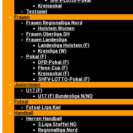
SHFV-Lotto-Pokal
Kreispokal
Testspiel
Frauen
Frauen Regionalliga Nord
Holstein Women
Frauen Oberliga SH
Frauen Landesliga
Landesliga Holstein (F)
Kreisliga (W)
Pokal (F)
DFB-Pokal (F)
Flens-Cup (F)
Kreispokal (F)
SHFV-LOTTO-Pokal (F)
Juniorinnen
U17 (F)
U17 (F) Bundesliga N/NO
Futsal
Futsal-Liga Kiel
Handball
Herren Handball
3.Liga Staffel NO
Regionalliga Nord