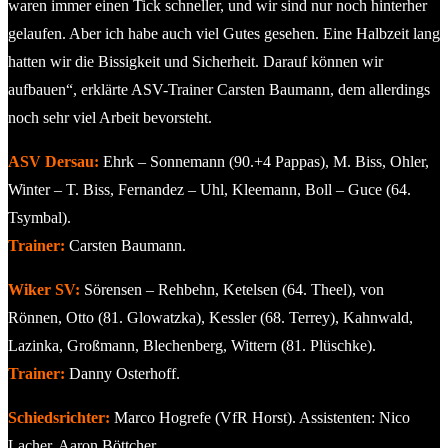
waren immer einen Tick schneller, und wir sind nur noch hinterher
gelaufen. Aber ich habe auch viel Gutes gesehen. Eine Halbzeit lang
hatten wir die Bissigkeit und Sicherheit. Darauf können wir
aufbauen“, erklärte ASV-Trainer Carsten Baumann, dem allerdings
noch sehr viel Arbeit bevorsteht.
ASV Dersau:
Ehrk – Sonnemann (90.+4 Pappas), M. Biss, Ohler,
Winter – T. Biss, Fernandez – Uhl, Kleemann, Boll – Guce (64.
Tsymbal).
Trainer:
Carsten Baumann.
Wiker SV:
Sörensen – Rehbehn, Ketelsen (64. Theel), von
Rönnen, Otto (81. Glowatzka), Kessler (68. Terrey), Kahnwald,
Lazinka, Großmann, Blechenberg, Wittern (81. Plüschke).
Trainer:
Danny Osterhoff.
Schiedsrichter:
Marco Hogrefe (VfR Horst). Assistenten: Nico
Lacher, Aaron Böttcher.