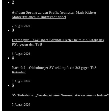
2
Auf dem Sprung zu den Profis: Youngster Mark Richter
Monserrat auch in Darmstadt dabei
7. August 2026
3
Drama pur – Zwei späte Barendt-Treffer beim 3:2-Erfolg des
PSV gegen den TSB
8. August 2026
4
Nach 0:2 – Oldenburger SV erkämpft ein 2:2 gegen TuS
Rotenhof
8. August 2026
5
SV Todesfelde: „Werder ist eine Nummer stärker einzuschätzen“
7. August 2026