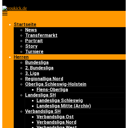
Startseite
News
Transfermarkt
Portrait
Story
Turniere
Herren
Bundesliga
2. Bundesliga
3. Liga
Regionalliga Nord
Oberliga Schleswig-Holstein
Flens-Oberliga
Landesliga SH
Landesliga Schleswig
Landesliga Mitte (Archiv)
Verbandsliga SH
Verbandsliga Ost
Verbandsliga Nord
Verbandsliga West