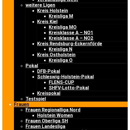
weitere Ligen
Kreis Holstein
Kreisliga M
Kreis Kiel
Kreisliga MO
Kreisklasse A – NO1
Kreisklasse A – NO2
Kreis Rendsburg-Eckernförde
Kreisliga N
Kreis Ostholstein
Kreisliga O
Pokal
DFB-Pokal
Schleswig-Holstein-Pokal
FLENS-CUP
SHFV-Lotto-Pokal
Kreispokal
Testspiel
Frauen
Frauen Regionalliga Nord
Holstein Women
Frauen Oberliga SH
Frauen Landesliga