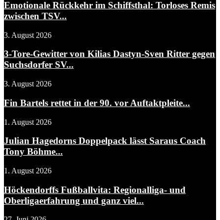
Emotionale Rückkehr im Schiffsthal: Torloses Remis
zwischen TSV...
3. August 2026
3-Tore-Gewitter von Kilias Dastyn-Sven Ritter gegen
Suchsdorfer SV...
3. August 2026
Fin Bartels rettet in der 90. vor Auftaktpleite...
1. August 2026
Julian Hagedorns Doppelpack lässt Saraus Coach
Tony Böhme...
1. August 2026
Höckendorffs Fußballvita: Regionalliga- und
Oberligaerfahrung und ganz viel...
27. Juni 2026