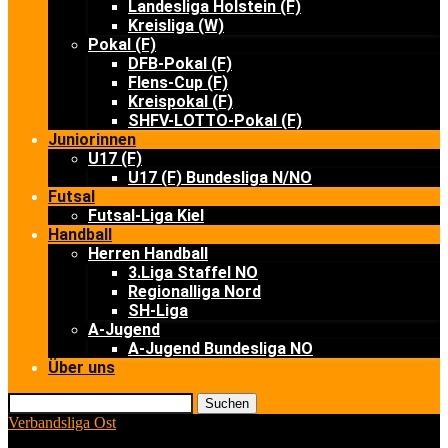
Landesliga Holstein (F)
Kreisliga (W)
Pokal (F)
DFB-Pokal (F)
Flens-Cup (F)
Kreispokal (F)
SHFV-LOTTO-Pokal (F)
Juniorinnen
U17 (F)
U17 (F) Bundesliga N/NO
Futsal
Futsal-Liga Kiel
Handball
Herren Handball
3.Liga Staffel NO
Regionalliga Nord
SH-Liga
A-Jugend
A-Jugend Bundesliga NO
Über uns
Suchen
Verbandsliga Ost