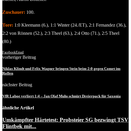
Zuschauer:
100.
Tore:
1:0 Kleemann (6.), 1:1 Winter (24./ET), 2:1 Fernandez (36.),
2:2 von Rönnen (52.), 2:3 Theel (63.), 2:4 Otto (71.), 2:5 Theel
(80.)
Facebook
Email
vorheriger Beitrag
Niklas Klindt und Felix Wagner bringen Stein beim 2:0 gegen Comet ins
Rollen
nächster Beitrag
VfR Laboe verliert 1:4 – Jan Olaf Muhs schnürt Dreierpack für Saxonia
ähnliche Artikel
Umkämpfter Härtetest: Probsteier SG bezwingt TSV
Flintbek mit...