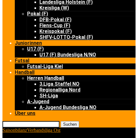
Landesliga Holstein (F)
Kreisliga (W)
Pokal (F)
DFB-Pokal (F)
Flens-Cup (F)
Kreispokal (F)
SHFV-LOTTO-Pokal (F)
Juniorinnen
U17 (F)
U17 (F) Bundesliga N/NO
Futsal
Futsal-Liga Kiel
Handball
Herren Handball
3.Liga Staffel NO
Regionalliga Nord
SH-Liga
A-Jugend
A-Jugend Bundesliga NO
Über uns
Suchen
Saisonbilanz
Verbandsliga Ost