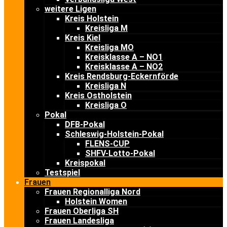
weitere Ligen
Kreis Holstein
Kreisliga M
Kreis Kiel
Kreisliga MO
Kreisklasse A – NO1
Kreisklasse A – NO2
Kreis Rendsburg-Eckernförde
Kreisliga N
Kreis Ostholstein
Kreisliga O
Pokal
DFB-Pokal
Schleswig-Holstein-Pokal
FLENS-CUP
SHFV-Lotto-Pokal
Kreispokal
Testspiel
Frauen
Frauen Regionalliga Nord
Holstein Women
Frauen Oberliga SH
Frauen Landesliga