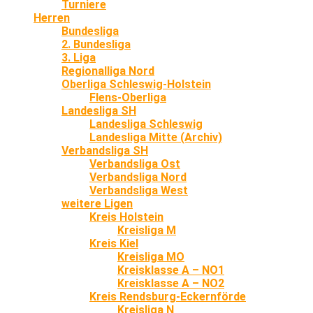
Turniere
Herren
Bundesliga
2. Bundesliga
3. Liga
Regionalliga Nord
Oberliga Schleswig-Holstein
Flens-Oberliga
Landesliga SH
Landesliga Schleswig
Landesliga Mitte (Archiv)
Verbandsliga SH
Verbandsliga Ost
Verbandsliga Nord
Verbandsliga West
weitere Ligen
Kreis Holstein
Kreisliga M
Kreis Kiel
Kreisliga MO
Kreisklasse A – NO1
Kreisklasse A – NO2
Kreis Rendsburg-Eckernförde
Kreisliga N