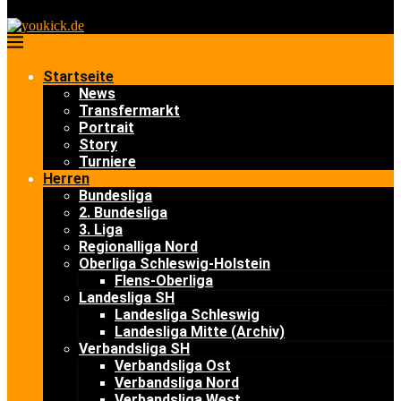
Startseite
News
Transfermarkt
Portrait
Story
Turniere
Herren
Bundesliga
2. Bundesliga
3. Liga
Regionalliga Nord
Oberliga Schleswig-Holstein
Flens-Oberliga
Landesliga SH
Landesliga Schleswig
Landesliga Mitte (Archiv)
Verbandsliga SH
Verbandsliga Ost
Verbandsliga Nord
Verbandsliga West