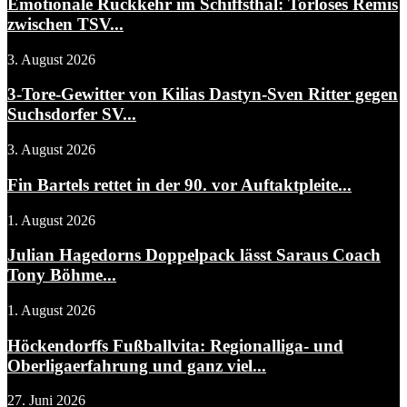
Emotionale Rückkehr im Schiffsthal: Torloses Remis
zwischen TSV...
3. August 2026
3-Tore-Gewitter von Kilias Dastyn-Sven Ritter gegen
Suchsdorfer SV...
3. August 2026
Fin Bartels rettet in der 90. vor Auftaktpleite...
1. August 2026
Julian Hagedorns Doppelpack lässt Saraus Coach
Tony Böhme...
1. August 2026
Höckendorffs Fußballvita: Regionalliga- und
Oberligaerfahrung und ganz viel...
27. Juni 2026