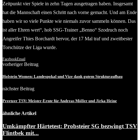
Zeitpunkt vier Spiele in zehn Tagen ausgetragen haben. Insgesamt
hat die Mannschaft einen Schritt nach vorne gemacht. Und am Ende
haben wir so viele Punkte wie niemals zuvor sammeln können. Das
ist aller Ehren wert“, hob SSG-Trainer „Benno“ Szodruch noch
Angreifer Thies Borchardt hervor, der 17 Mal traf und zweitbester
Torschütze der Liga wurde.
Facebook
Email
vorheriger Beitrag
Holstein Women: Landespokal und Vize dank gutem Strukturaufbau
nächster Beitrag
Preetzer TSV: Meister-Ernte für Andreas Möller und Jirka Heine
ähnliche Artikel
Umkämpfter Härtetest: Probsteier SG bezwingt TSV
Flintbek mit...