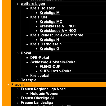
weitere Ligen
Kreis Holstein
Kreisliga M
Kreis Kiel
Kreisliga MO
Kreisklasse A – NO1
Kreisklasse A – NO2
Kreis Rendsburg-Eckernförde
Kreisliga N
Kreis Ostholstein
Kreisliga O
Pokal
DFB-Pokal
Schleswig-Holstein-Pokal
FLENS-CUP
SHFV-Lotto-Pokal
Kreispokal
Testspiel
Frauen
Frauen Regionalliga Nord
Holstein Women
Frauen Oberliga SH
Frauen Landesliga