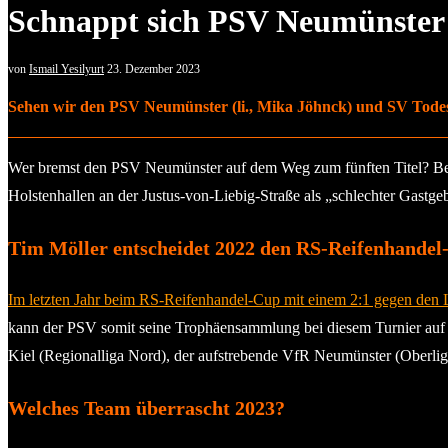
Schnappt sich PSV Neumünster 
von
Ismail Yesilyurt
23. Dezember 2023
Sehen wir den PSV Neumünster (li., Mika Jöhnck) und SV Todesfe
Wer bremst den PSV Neumünster auf dem Weg zum fünften Titel? Bei d
Holstenhallen an der Justus-von-Liebig-Straße als „schlechter Gastge
Tim Möller entscheidet 2022 den RS-Reifenhandel
Im letzten Jahr beim RS-Reifenhandel-Cup mit einem 2:1 gegen den
kann der PSV somit seine Trophäensammlung bei diesem Turnier auf i
Kiel (Regionalliga Nord), der aufstrebende VfR Neumünster (Oberliga 
Welches Team überrascht 2023?