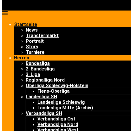
Startseite
News
Transfermarkt
Portrait
Story
Turniere
Herren
Bundesliga
2. Bundesliga
3. Liga
Regionalliga Nord
Oberliga Schleswig-Holstein
Flens-Oberliga
Landesliga SH
Landesliga Schleswig
Landesliga Mitte (Archiv)
Verbandsliga SH
Verbandsliga Ost
Verbandsliga Nord
Verbandsliga West