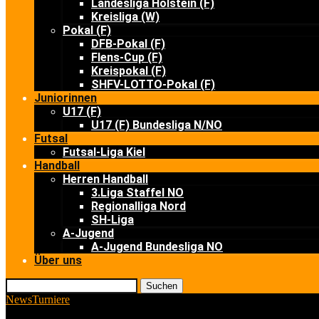
Landesliga Holstein (F)
Kreisliga (W)
Pokal (F)
DFB-Pokal (F)
Flens-Cup (F)
Kreispokal (F)
SHFV-LOTTO-Pokal (F)
Juniorinnen
U17 (F)
U17 (F) Bundesliga N/NO
Futsal
Futsal-Liga Kiel
Handball
Herren Handball
3.Liga Staffel NO
Regionalliga Nord
SH-Liga
A-Jugend
A-Jugend Bundesliga NO
Über uns
Suchen
News
Turniere