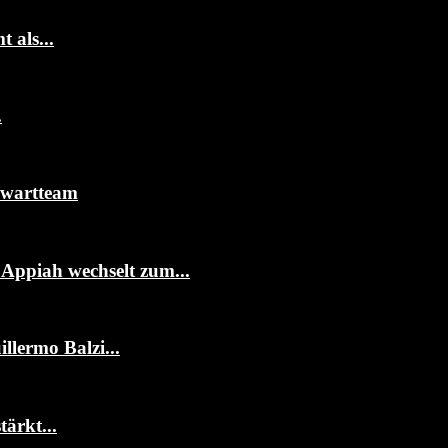
 als...
.
rwartteam
ppiah wechselt zum...
llermo Balzi...
ärkt...