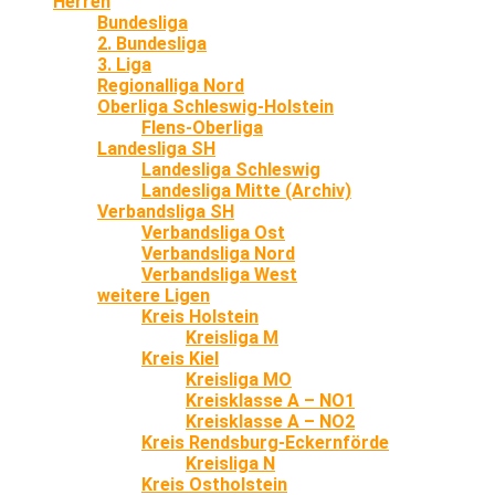
Herren
Bundesliga
2. Bundesliga
3. Liga
Regionalliga Nord
Oberliga Schleswig-Holstein
Flens-Oberliga
Landesliga SH
Landesliga Schleswig
Landesliga Mitte (Archiv)
Verbandsliga SH
Verbandsliga Ost
Verbandsliga Nord
Verbandsliga West
weitere Ligen
Kreis Holstein
Kreisliga M
Kreis Kiel
Kreisliga MO
Kreisklasse A – NO1
Kreisklasse A – NO2
Kreis Rendsburg-Eckernförde
Kreisliga N
Kreis Ostholstein