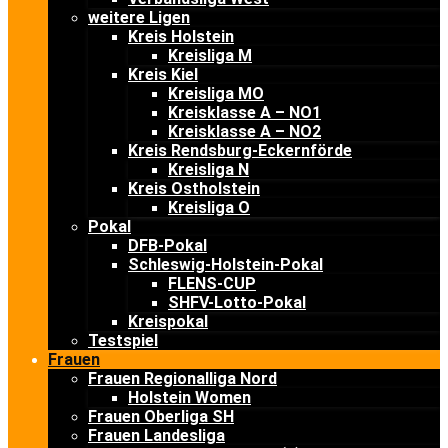
weitere Ligen
Kreis Holstein
Kreisliga M
Kreis Kiel
Kreisliga MO
Kreisklasse A – NO1
Kreisklasse A – NO2
Kreis Rendsburg-Eckernförde
Kreisliga N
Kreis Ostholstein
Kreisliga O
Pokal
DFB-Pokal
Schleswig-Holstein-Pokal
FLENS-CUP
SHFV-Lotto-Pokal
Kreispokal
Testspiel
Frauen
Frauen Regionalliga Nord
Holstein Women
Frauen Oberliga SH
Frauen Landesliga