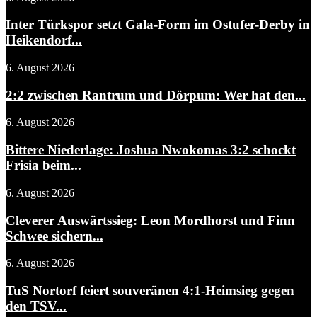
Inter Türkspor setzt Gala-Form im Ostufer-Derby in
Heikendorf...
6. August 2026
2:2 zwischen Rantrum und Dörpum: Wer hat den...
6. August 2026
Bittere Niederlage: Joshua Nwokomas 3:2 schockt
Frisia beim...
6. August 2026
Cleverer Auswärtssieg: Leon Mordhorst und Finn
Schwee sichern...
6. August 2026
TuS Nortorf feiert souveränen 4:1-Heimsieg gegen
den TSV...