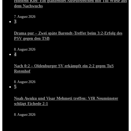
Holstein Kiel: Ein glänzendes Ausrufezeichen mit Till Wiese aus
dem Nachwuchs
7. August 2026
3
Drama pur – Zwei späte Barendt-Treffer beim 3:2-Erfolg des
PSV gegen den TSB
8. August 2026
4
Nach 0:2 – Oldenburger SV erkämpft ein 2:2 gegen TuS
Rotenhof
8. August 2026
5
Noah Awuku und Visar Mehmeti treffen: VfR Neumünster
schlägt Eichede 2:1
8. August 2026