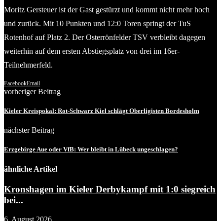
Moritz Gersteuer ist der Gast gestürzt und kommt nicht mehr hoch
und zurück. Mit 10 Punkten und 12:0 Toren springt der TuS
Rotenhof auf Platz 2. Der Osterrönfelder TSV verbleibt dagegen
weiterhin auf dem ersten Abstiegsplatz von drei im 16er-
Teilnehmerfeld.
Facebook
Email
vorheriger Beitrag
Kieler Kreispokal: Rot-Schwarz Kiel schlägt Oberligisten Bordesholm
nächster Beitrag
Erzgebirge Aue oder VfB: Wer bleibt in Lübeck ungeschlagen?
ähnliche Artikel
Kronshagen im Kieler Derbykampf mit 1:0 siegreich
bei...
6. August 2026