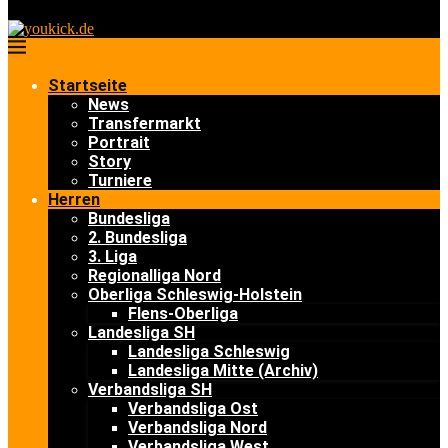
Startseite
News
Transfermarkt
Portrait
Story
Turniere
Herren
Bundesliga
2. Bundesliga
3. Liga
Regionalliga Nord
Oberliga Schleswig-Holstein
Flens-Oberliga
Landesliga SH
Landesliga Schleswig
Landesliga Mitte (Archiv)
Verbandsliga SH
Verbandsliga Ost
Verbandsliga Nord
Verbandsliga West