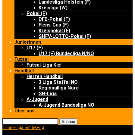
Landesliga Holstein (F)
Kreisliga (W)
Pokal (F)
DFB-Pokal (F)
Flens-Cup (F)
Kreispokal (F)
SHFV-LOTTO-Pokal (F)
Juniorinnen
U17 (F)
U17 (F) Bundesliga N/NO
Futsal
Futsal-Liga Kiel
Handball
Herren Handball
3.Liga Staffel NO
Regionalliga Nord
SH-Liga
A-Jugend
A-Jugend Bundesliga NO
Über uns
Suchen
Landesliga Schleswig