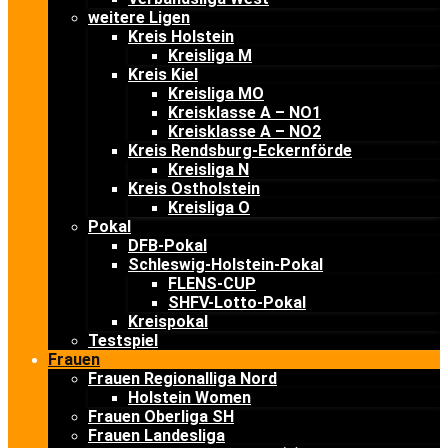
weitere Ligen
Kreis Holstein
Kreisliga M
Kreis Kiel
Kreisliga MO
Kreisklasse A – NO1
Kreisklasse A – NO2
Kreis Rendsburg-Eckernförde
Kreisliga N
Kreis Ostholstein
Kreisliga O
Pokal
DFB-Pokal
Schleswig-Holstein-Pokal
FLENS-CUP
SHFV-Lotto-Pokal
Kreispokal
Testspiel
Frauen
Frauen Regionalliga Nord
Holstein Women
Frauen Oberliga SH
Frauen Landesliga