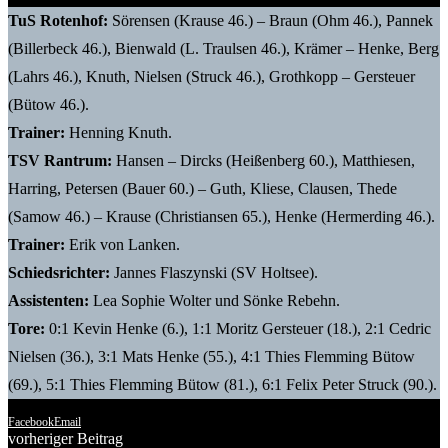
TuS Rotenhof:
Sörensen (Krause 46.) – Braun (Ohm 46.), Pannek
(Billerbeck 46.), Bienwald (L. Traulsen 46.), Krämer – Henke, Berg
(Lahrs 46.), Knuth, Nielsen (Struck 46.), Grothkopp – Gersteuer
(Bütow 46.).
Trainer:
Henning Knuth.
TSV Rantrum:
Hansen – Dircks (Heißenberg 60.), Matthiesen,
Harring, Petersen (Bauer 60.) – Guth, Kliese, Clausen, Thede
(Samow 46.) – Krause (Christiansen 65.), Henke (Hermerding 46.).
Trainer:
Erik von Lanken.
Schiedsrichter:
Jannes Flaszynski (SV Holtsee).
Assistenten:
Lea Sophie Wolter und Sönke Rebehn.
Tore:
0:1 Kevin Henke (6.), 1:1 Moritz Gersteuer (18.), 2:1 Cedric
Nielsen (36.), 3:1 Mats Henke (55.), 4:1 Thies Flemming Bütow
(69.), 5:1 Thies Flemming Bütow (81.), 6:1 Felix Peter Struck (90.).
Facebook
Email
vorheriger Beitrag