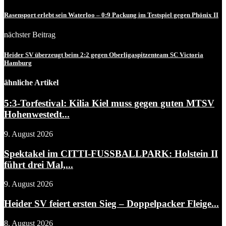
Rasensport erlebt sein Waterloo – 0:9 Packung im Testspiel gegen Phönix II
nächster Beitrag
Heider SV überzeugt beim 2:2 gegen Oberligaspitzenteam SC Victoria
Hamburg
ähnliche Artikel
5:3-Torfestival: Kilia Kiel muss gegen guten MTSV
Hohenwestedt...
9. August 2026
Spektakel im CITTI-FUSSBALLPARK: Holstein II
führt drei Mal,...
9. August 2026
Heider SV feiert ersten Sieg – Doppelpacker Fleige...
8. August 2026