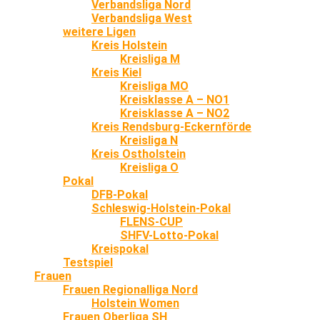
Verbandsliga Nord
Verbandsliga West
weitere Ligen
Kreis Holstein
Kreisliga M
Kreis Kiel
Kreisliga MO
Kreisklasse A – NO1
Kreisklasse A – NO2
Kreis Rendsburg-Eckernförde
Kreisliga N
Kreis Ostholstein
Kreisliga O
Pokal
DFB-Pokal
Schleswig-Holstein-Pokal
FLENS-CUP
SHFV-Lotto-Pokal
Kreispokal
Testspiel
Frauen
Frauen Regionalliga Nord
Holstein Women
Frauen Oberliga SH