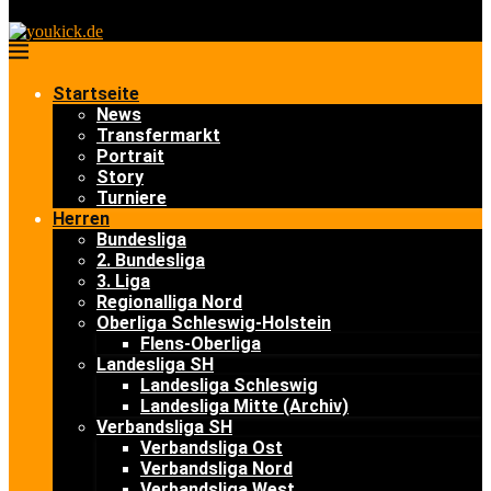
Startseite
News
Transfermarkt
Portrait
Story
Turniere
Herren
Bundesliga
2. Bundesliga
3. Liga
Regionalliga Nord
Oberliga Schleswig-Holstein
Flens-Oberliga
Landesliga SH
Landesliga Schleswig
Landesliga Mitte (Archiv)
Verbandsliga SH
Verbandsliga Ost
Verbandsliga Nord
Verbandsliga West