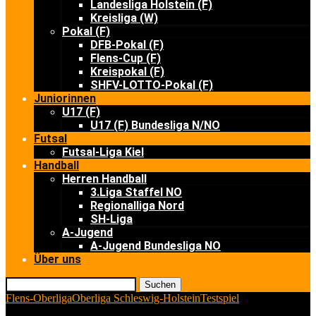
Landesliga Holstein (F)
Kreisliga (W)
Pokal (F)
DFB-Pokal (F)
Flens-Cup (F)
Kreispokal (F)
SHFV-LOTTO-Pokal (F)
Juniorinnen
U17 (F)
U17 (F) Bundesliga N/NO
Futsal
Futsal-Liga Kiel
Handball
Herren Handball
3.Liga Staffel NO
Regionalliga Nord
SH-Liga
A-Jugend
A-Jugend Bundesliga NO
Über uns
Suchen
Flens-Oberliga
Oberliga Schleswig-Holstein
Testspiel