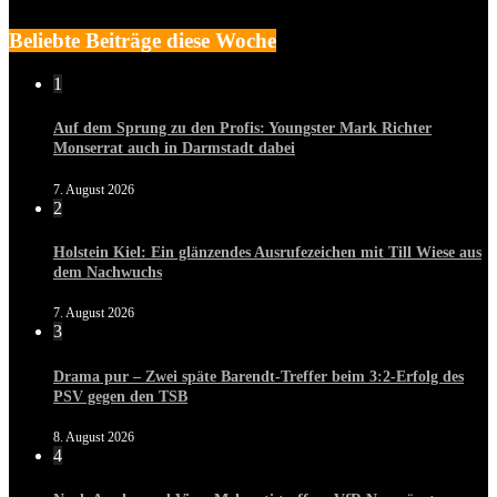
Beliebte Beiträge diese Woche
1
Auf dem Sprung zu den Profis: Youngster Mark Richter
Monserrat auch in Darmstadt dabei
7. August 2026
2
Holstein Kiel: Ein glänzendes Ausrufezeichen mit Till Wiese aus
dem Nachwuchs
7. August 2026
3
Drama pur – Zwei späte Barendt-Treffer beim 3:2-Erfolg des
PSV gegen den TSB
8. August 2026
4