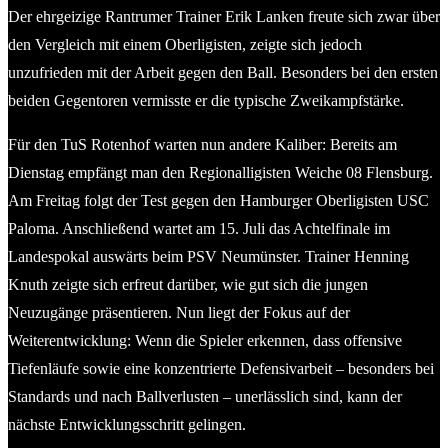
Der ehrgeizige Rantrumer Trainer Erik Lanken freute sich zwar über
den Vergleich mit einem Oberligisten, zeigte sich jedoch
unzufrieden mit der Arbeit gegen den Ball. Besonders bei den ersten
beiden Gegentoren vermisste er die typische Zweikampfstärke.
Für den TuS Rotenhof warten nun andere Kaliber: Bereits am
Dienstag empfängt man den Regionalligisten Weiche 08 Flensburg.
Am Freitag folgt der Test gegen den Hamburger Oberligisten USC
Paloma. Anschließend wartet am 15. Juli das Achtelfinale im
Landespokal auswärts beim PSV Neumünster. Trainer Henning
Knuth zeigte sich erfreut darüber, wie gut sich die jungen
Neuzugänge präsentieren. Nun liegt der Fokus auf der
Weiterentwicklung: Wenn die Spieler erkennen, dass offensive
Tiefenläufe sowie eine konzentrierte Defensivarbeit – besonders bei
Standards und nach Ballverlusten – unerlässlich sind, kann der
nächste Entwicklungsschritt gelingen.