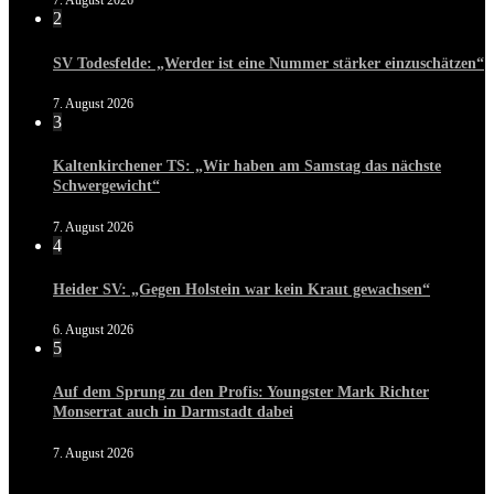
7. August 2026
2
SV Todesfelde: „Werder ist eine Nummer stärker einzuschätzen“
7. August 2026
3
Kaltenkirchener TS: „Wir haben am Samstag das nächste
Schwergewicht“
7. August 2026
4
Heider SV: „Gegen Holstein war kein Kraut gewachsen“
6. August 2026
5
Auf dem Sprung zu den Profis: Youngster Mark Richter
Monserrat auch in Darmstadt dabei
7. August 2026