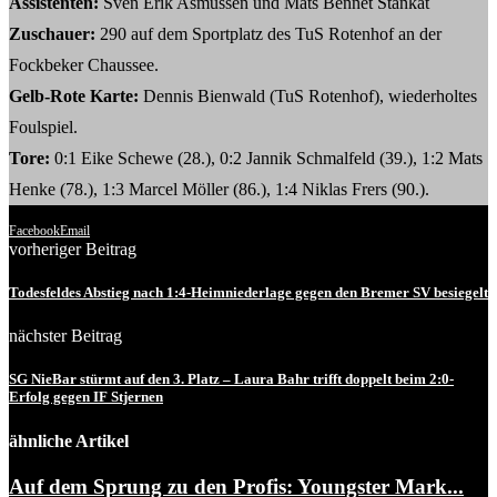
Assistenten:
Sven Erik Asmussen und Mats Bennet Stankat
Zuschauer:
290 auf dem Sportplatz des TuS Rotenhof an der
Fockbeker Chaussee.
Gelb-Rote Karte:
Dennis Bienwald (TuS Rotenhof), wiederholtes
Foulspiel.
Tore:
0:1 Eike Schewe (28.), 0:2 Jannik Schmalfeld (39.), 1:2 Mats
Henke (78.), 1:3 Marcel Möller (86.), 1:4 Niklas Frers (90.).
Facebook
Email
vorheriger Beitrag
Todesfeldes Abstieg nach 1:4-Heimniederlage gegen den Bremer SV besiegelt
nächster Beitrag
SG NieBar stürmt auf den 3. Platz – Laura Bahr trifft doppelt beim 2:0-
Erfolg gegen IF Stjernen
ähnliche Artikel
Auf dem Sprung zu den Profis: Youngster Mark...