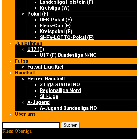
Landesliga Holstein (F)
Kreisliga (W)
Pokal (F)
DFB-Pokal (F)
Flens-Cup (F)
Kreispokal (F)
SHFV-LOTTO-Pokal (F)
Juniorinnen
U17 (F)
U17 (F) Bundesliga N/NO
Futsal
Futsal-Liga Kiel
Handball
Herren Handball
3.Liga Staffel NO
Regionalliga Nord
SH-Liga
A-Jugend
A-Jugend Bundesliga NO
Über uns
Suchen
Flens-Oberliga