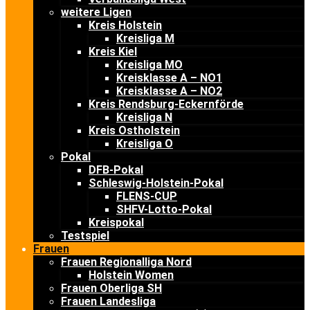
weitere Ligen
Kreis Holstein
Kreisliga M
Kreis Kiel
Kreisliga MO
Kreisklasse A – NO1
Kreisklasse A – NO2
Kreis Rendsburg-Eckernförde
Kreisliga N
Kreis Ostholstein
Kreisliga O
Pokal
DFB-Pokal
Schleswig-Holstein-Pokal
FLENS-CUP
SHFV-Lotto-Pokal
Kreispokal
Testspiel
Frauen
Frauen Regionalliga Nord
Holstein Women
Frauen Oberliga SH
Frauen Landesliga