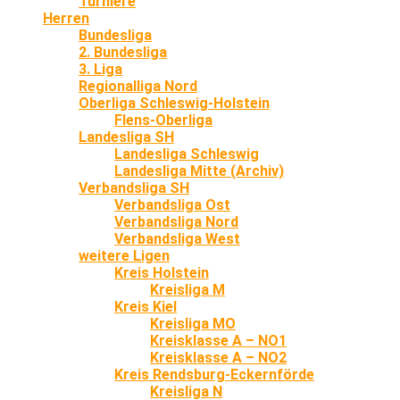
Turniere
Herren
Bundesliga
2. Bundesliga
3. Liga
Regionalliga Nord
Oberliga Schleswig-Holstein
Flens-Oberliga
Landesliga SH
Landesliga Schleswig
Landesliga Mitte (Archiv)
Verbandsliga SH
Verbandsliga Ost
Verbandsliga Nord
Verbandsliga West
weitere Ligen
Kreis Holstein
Kreisliga M
Kreis Kiel
Kreisliga MO
Kreisklasse A – NO1
Kreisklasse A – NO2
Kreis Rendsburg-Eckernförde
Kreisliga N