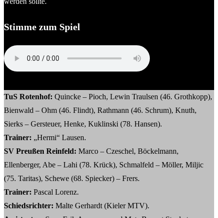
werden sollte.
Stimme zum Spiel
Pascal Lorenz (Trainer Preußen Reinfeld)
TuS Rotenhof:
Quincke – Pioch, Lewin Traulsen (46. Grothkopp),
Bienwald – Ohm (46. Flindt), Rathmann (46. Schrum), Knuth,
Sierks – Gersteuer, Henke, Kuklinski (78. Hansen).
Trainer:
„Hermi“ Lausen.
SV Preußen Reinfeld:
Marco – Czeschel, Böckelmann,
Ellenberger, Abe – Lahi (78. Krück), Schmalfeld – Möller, Miljic
(75. Taritas), Schewe (68. Spiecker) – Frers.
Trainer:
Pascal Lorenz.
Schiedsrichter:
Malte Gerhardt (Kieler MTV).