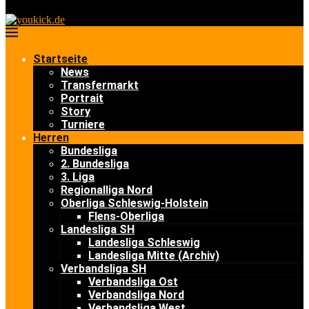
Startseite
News
Transfermarkt
Portrait
Story
Turniere
Herren
Bundesliga
2. Bundesliga
3. Liga
Regionalliga Nord
Oberliga Schleswig-Holstein
Flens-Oberliga
Landesliga SH
Landesliga Schleswig
Landesliga Mitte (Archiv)
Verbandsliga SH
Verbandsliga Ost
Verbandsliga Nord
Verbandsliga West