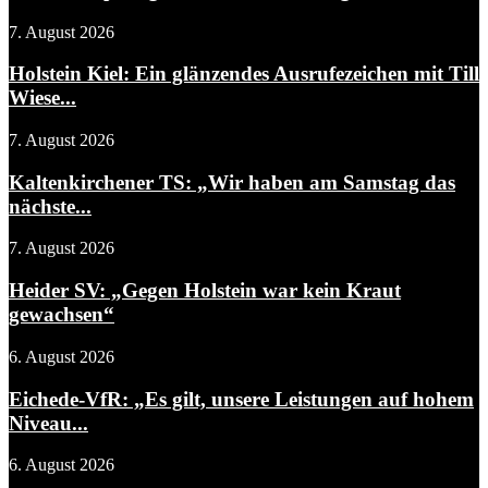
7. August 2026
Holstein Kiel: Ein glänzendes Ausrufezeichen mit Till
Wiese...
7. August 2026
Kaltenkirchener TS: „Wir haben am Samstag das
nächste...
7. August 2026
Heider SV: „Gegen Holstein war kein Kraut
gewachsen“
6. August 2026
Eichede-VfR: „Es gilt, unsere Leistungen auf hohem
Niveau...
6. August 2026