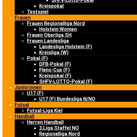
SHFV-Lotto-Pokal
Kreispokal
Testspiel
Frauen
Frauen Regionalliga Nord
Holstein Women
Frauen Oberliga SH
Frauen Landesliga
Landesliga Holstein (F)
Kreisliga (W)
Pokal (F)
DFB-Pokal (F)
Flens-Cup (F)
Kreispokal (F)
SHFV-LOTTO-Pokal (F)
Juniorinnen
U17 (F)
U17 (F) Bundesliga N/NO
Futsal
Futsal-Liga Kiel
Handball
Herren Handball
3.Liga Staffel NO
Regionalliga Nord