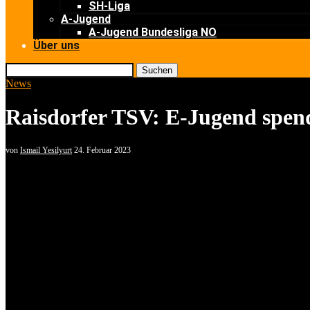
SH-Liga
A-Jugend
A-Jugend Bundesliga NO
Über uns
Suchen
News
Raisdorfer TSV: E-Jugend spend
von
Ismail Yesilyurt
24. Februar 2023