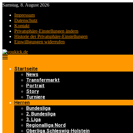
Samstag, 8. August 2026
Impressum
Datenschutz
Kontakt
Privatsphäre-Einstellungen ändern
Historie der Privatsphäre-Einstellungen
Einwilligungen widerrufen
Startseite
News
Transfermarkt
Portrait
Story
Turniere
Herren
Bundesliga
2. Bundesliga
3. Liga
Regionalliga Nord
Oberliga Schleswig-Holstein