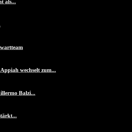
 als...
.
rwartteam
ppiah wechselt zum...
llermo Balzi...
ärkt...