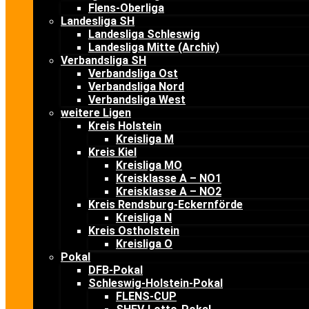
Flens-Oberliga
Landesliga SH
Landesliga Schleswig
Landesliga Mitte (Archiv)
Verbandsliga SH
Verbandsliga Ost
Verbandsliga Nord
Verbandsliga West
weitere Ligen
Kreis Holstein
Kreisliga M
Kreis Kiel
Kreisliga MO
Kreisklasse A – NO1
Kreisklasse A – NO2
Kreis Rendsburg-Eckernförde
Kreisliga N
Kreis Ostholstein
Kreisliga O
Pokal
DFB-Pokal
Schleswig-Holstein-Pokal
FLENS-CUP