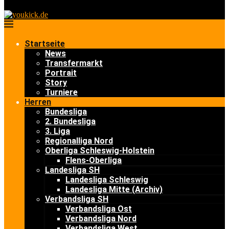
Startseite
News
Transfermarkt
Portrait
Story
Turniere
Herren
Bundesliga
2. Bundesliga
3. Liga
Regionalliga Nord
Oberliga Schleswig-Holstein
Flens-Oberliga
Landesliga SH
Landesliga Schleswig
Landesliga Mitte (Archiv)
Verbandsliga SH
Verbandsliga Ost
Verbandsliga Nord
Verbandsliga West