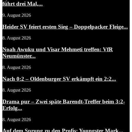
führt drei Mal,...
9. August 2026
Heider SV feiert ersten Sieg – Doppelpacker Fleige...
8. August 2026
Noah Awuku und Visar Mehmeti treffen: VfR
Neumünster...
8. August 2026
Nach 0:2 – Oldenburger SV erkämpft ein 2:2...
8. August 2026
Drama pur – Zwei späte Barendt-Treffer beim 3:2-
Erfolg...
8. August 2026
Auf dem Sprung zu den Profis: Youngster Mark...