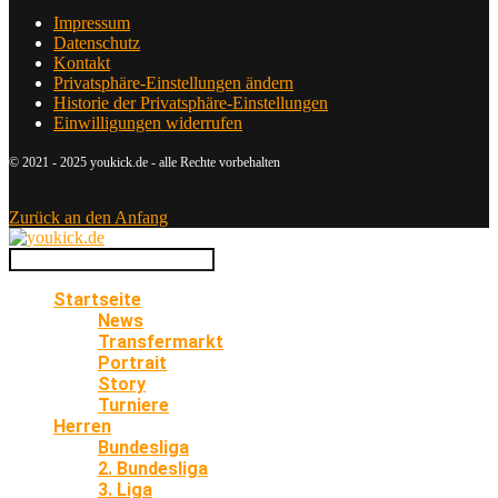
Impressum
Datenschutz
Kontakt
Privatsphäre-Einstellungen ändern
Historie der Privatsphäre-Einstellungen
Einwilligungen widerrufen
© 2021 - 2025 youkick.de - alle Rechte vorbehalten
Zurück an den Anfang
Startseite
News
Transfermarkt
Portrait
Story
Turniere
Herren
Bundesliga
2. Bundesliga
3. Liga