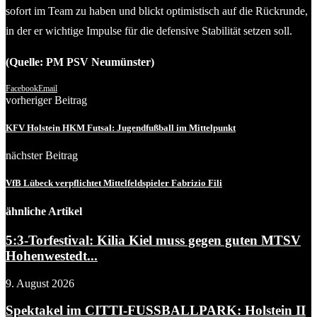
sofort im Team zu haben und blickt optimistisch auf die Rückrunde,
in der er wichtige Impulse für die defensive Stabilität setzen soll.
(Quelle: PM PSV Neumünster)
Facebook
Email
vorheriger Beitrag
KFV Holstein HKM Futsal: Jugendfußball im Mittelpunkt
nächster Beitrag
VfB Lübeck verpflichtet Mittelfeldspieler Fabrizio Fili
ähnliche Artikel
5:3-Torfestival: Kilia Kiel muss gegen guten MTSV
Hohenwestedt...
9. August 2026
Spektakel im CITTI-FUSSBALLPARK: Holstein II