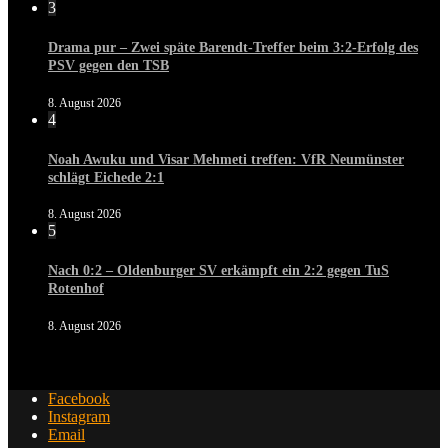
3
Drama pur – Zwei späte Barendt-Treffer beim 3:2-Erfolg des
PSV gegen den TSB
8. August 2026
4
Noah Awuku und Visar Mehmeti treffen: VfR Neumünster
schlägt Eichede 2:1
8. August 2026
5
Nach 0:2 – Oldenburger SV erkämpft ein 2:2 gegen TuS
Rotenhof
8. August 2026
Facebook
Instagram
Email