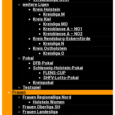
weitere Ligen
Kreis Holstein
Kreisliga M
Kreis Kiel
Kreisliga MO
Kreisklasse A – NO1
Kreisklasse A – NO2
Kreis Rendsburg-Eckernförde
Kreisliga N
Kreis Ostholstein
Kreisliga O
Pokal
DFB-Pokal
Schleswig-Holstein-Pokal
FLENS-CUP
SHFV-Lotto-Pokal
Kreispokal
Testspiel
Frauen
Frauen Regionalliga Nord
Holstein Women
Frauen Oberliga SH
Frauen Landesliga