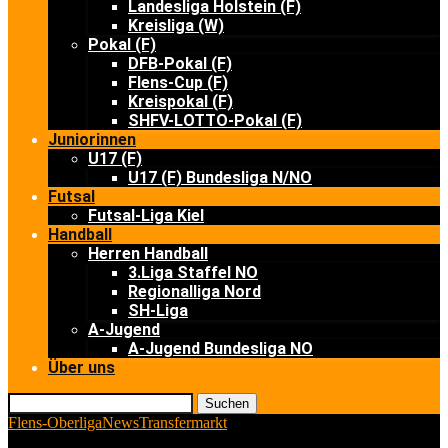
Landesliga Holstein (F)
Kreisliga (W)
Pokal (F)
DFB-Pokal (F)
Flens-Cup (F)
Kreispokal (F)
SHFV-LOTTO-Pokal (F)
Juniorinnen
U17 (F)
U17 (F) Bundesliga N/NO
Futsal
Futsal-Liga Kiel
Handball
Herren Handball
3.Liga Staffel NO
Regionalliga Nord
SH-Liga
A-Jugend
A-Jugend Bundesliga NO
Über uns
Suchen
Flens-Oberliga
News
Transfermarkt