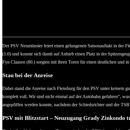
Jesper Tiedemann (li., PSV Neumünster) vs. Nicolas Holtze (TS
Der PSV Neumünster feiert einen gelungenen Saisonauftakt in der Fl
(1:0) und konnte sich damit auf Anhieb einen Platz in der Spitzengru
Fyn Claasen (80.) sorgten mit ihren Toren für einen deutlichen und 
Stau bei der Anreise
Dabei stand die Anreise nach Flensburg für den PSV unter keinem gu
komplett voll. Wir sind nicht einmal auf der Autobahn gefahren“, wus
angepfiffen werden konnte, nachdem der Schiedsrichter und der TSB 
PSV mit Blitzstart – Neuzugang Grady Zinkondo tr