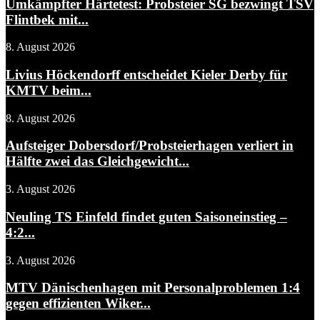
Umkämpfter Härtetest: Probsteier SG bezwingt TSV
Flintbek mit...
8. August 2026
Livius Höckendorff entscheidet Kieler Derby für
KMTV beim...
8. August 2026
Aufsteiger Dobersdorf/Probsteierhagen verliert in
Hälfte zwei das Gleichgewicht...
3. August 2026
Neuling TS Einfeld findet guten Saisoneinstieg –
4:2...
3. August 2026
MTV Dänischenhagen mit Personalproblemen 1:4
gegen effizienten Wiker...