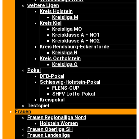
weitere Ligen
Kreis Holstein
Kreisliga M
Kreis Kiel
Kreisliga MO
Kreisklasse A – NO1
Kreisklasse A – NO2
Kreis Rendsburg-Eckernförde
Kreisliga N
Kreis Ostholstein
Kreisliga O
Pokal
DFB-Pokal
Schleswig-Holstein-Pokal
FLENS-CUP
SHFV-Lotto-Pokal
Kreispokal
Testspiel
Frauen
Frauen Regionalliga Nord
Holstein Women
Frauen Oberliga SH
Frauen Landesliga