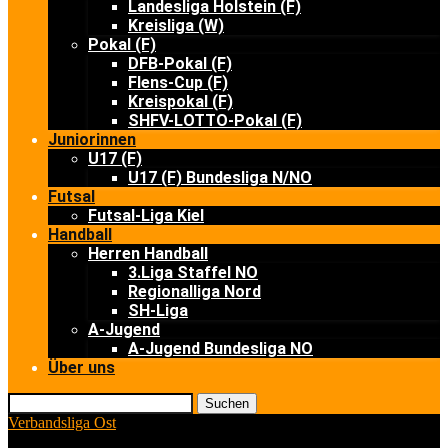
Landesliga Holstein (F)
Kreisliga (W)
Pokal (F)
DFB-Pokal (F)
Flens-Cup (F)
Kreispokal (F)
SHFV-LOTTO-Pokal (F)
Juniorinnen
U17 (F)
U17 (F) Bundesliga N/NO
Futsal
Futsal-Liga Kiel
Handball
Herren Handball
3.Liga Staffel NO
Regionalliga Nord
SH-Liga
A-Jugend
A-Jugend Bundesliga NO
Über uns
Suchen
Verbandsliga Ost