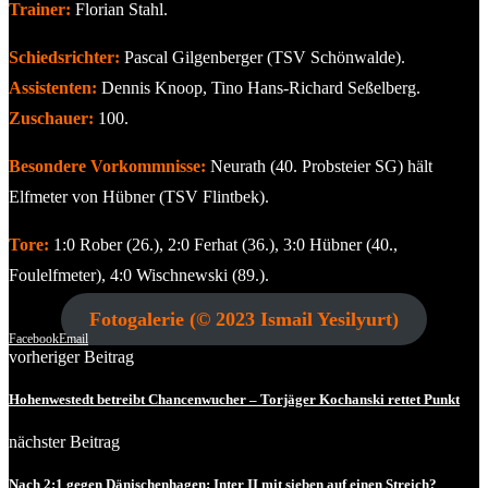
Trainer:
Florian Stahl.
Schiedsrichter:
Pascal Gilgenberger (TSV Schönwalde).
Assistenten:
Dennis Knoop, Tino Hans-Richard Seßelberg.
Zuschauer:
100.
Besondere Vorkommnisse:
Neurath (40. Probsteier SG) hält
Elfmeter von Hübner (TSV Flintbek).
Tore:
1:0 Rober (26.), 2:0 Ferhat (36.), 3:0 Hübner (40.,
Foulelfmeter), 4:0 Wischnewski (89.).
Fotogalerie (© 2023 Ismail Yesilyurt)
Facebook
Email
vorheriger Beitrag
Hohenwestedt betreibt Chancenwucher – Torjäger Kochanski rettet Punkt
nächster Beitrag
Nach 2:1 gegen Dänischenhagen: Inter II mit sieben auf einen Streich?