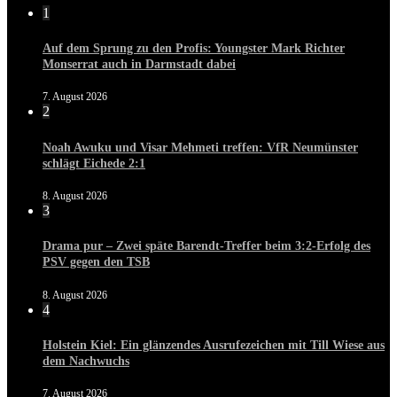
1
Auf dem Sprung zu den Profis: Youngster Mark Richter
Monserrat auch in Darmstadt dabei
7. August 2026
2
Noah Awuku und Visar Mehmeti treffen: VfR Neumünster
schlägt Eichede 2:1
8. August 2026
3
Drama pur – Zwei späte Barendt-Treffer beim 3:2-Erfolg des
PSV gegen den TSB
8. August 2026
4
Holstein Kiel: Ein glänzendes Ausrufezeichen mit Till Wiese aus
dem Nachwuchs
7. August 2026