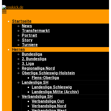
Startseite
News
Transfermarkt
Portrait
Story
Turniere
Herren
Bundesliga
2. Bundesliga
3. Liga
Regionalliga Nord
Oberliga Schleswig-Holstein
Flens-Oberliga
Landesliga SH
Landesliga Schleswig
Landesliga Mitte (Archiv)
Verbandsliga SH
Verbandsliga Ost
Verbandsliga Nord
Verbandsliga West