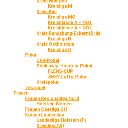
Kreis Holstein
Kreisliga M
Kreis Kiel
Kreisliga MO
Kreisklasse A – NO1
Kreisklasse A – NO2
Kreis Rendsburg-Eckernförde
Kreisliga N
Kreis Ostholstein
Kreisliga O
Pokal
DFB-Pokal
Schleswig-Holstein-Pokal
FLENS-CUP
SHFV-Lotto-Pokal
Kreispokal
Testspiel
Frauen
Frauen Regionalliga Nord
Holstein Women
Frauen Oberliga SH
Frauen Landesliga
Landesliga Holstein (F)
Kreisliga (W)