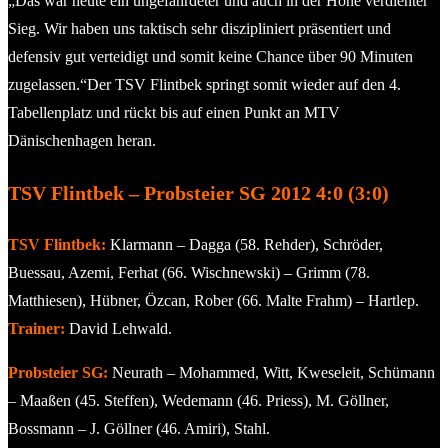
„Das war heute ein ungefährdeter und auch in der Höhe verdienter
Sieg. Wir haben uns taktisch sehr diszipliniert präsentiert und
defensiv gut verteidigt und somit keine Chance über 90 Minuten
zugelassen.“Der TSV Flintbek springt somit wieder auf den 4.
Tabellenplatz und rückt bis auf einen Punkt an MTV
Dänischenhagen heran.
TSV Flintbek – Probsteier SG 2012 4:0 (3:0)
TSV Flintbek:
Klarmann – Dagga (58. Rehder), Schröder,
Buessau, Azemi, Ferhat (66. Wischnewski) – Grimm (78.
Matthiesen), Hübner, Özcan, Rober (66. Malte Frahm) – Hartlep.
Trainer:
David Lehwald.
Probsteier SG:
Neurath – Mohammed, Witt, Kweseleit, Schümann
– Maaßen (45. Steffen), Wedemann (46. Priess), M. Göllner,
Bossmann – J. Göllner (46. Amiri), Stahl.