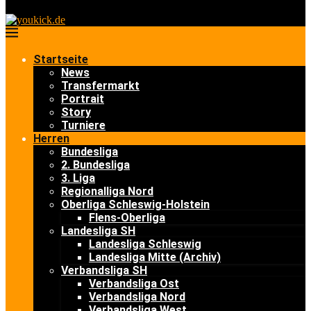
Startseite
News
Transfermarkt
Portrait
Story
Turniere
Herren
Bundesliga
2. Bundesliga
3. Liga
Regionalliga Nord
Oberliga Schleswig-Holstein
Flens-Oberliga
Landesliga SH
Landesliga Schleswig
Landesliga Mitte (Archiv)
Verbandsliga SH
Verbandsliga Ost
Verbandsliga Nord
Verbandsliga West