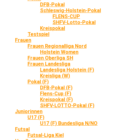
DFB-Pokal
Schleswig-Holstein-Pokal
FLENS-CUP
SHFV-Lotto-Pokal
Kreispokal
Testspiel
Frauen
Frauen Regionalliga Nord
Holstein Women
Frauen Oberliga SH
Frauen Landesliga
Landesliga Holstein (F)
Kreisliga (W)
Pokal (F)
DFB-Pokal (F)
Flens-Cup (F)
Kreispokal (F)
SHFV-LOTTO-Pokal (F)
Juniorinnen
U17 (F)
U17 (F) Bundesliga N/NO
Futsal
Futsal-Liga Kiel