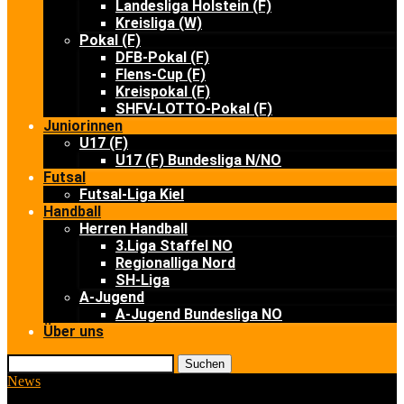
Landesliga Holstein (F)
Kreisliga (W)
Pokal (F)
DFB-Pokal (F)
Flens-Cup (F)
Kreispokal (F)
SHFV-LOTTO-Pokal (F)
Juniorinnen
U17 (F)
U17 (F) Bundesliga N/NO
Futsal
Futsal-Liga Kiel
Handball
Herren Handball
3.Liga Staffel NO
Regionalliga Nord
SH-Liga
A-Jugend
A-Jugend Bundesliga NO
Über uns
Suchen
News