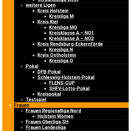
weitere Ligen
Kreis Holstein
Kreisliga M
Kreis Kiel
Kreisliga MO
Kreisklasse A – NO1
Kreisklasse A – NO2
Kreis Rendsburg-Eckernförde
Kreisliga N
Kreis Ostholstein
Kreisliga O
Pokal
DFB-Pokal
Schleswig-Holstein-Pokal
FLENS-CUP
SHFV-Lotto-Pokal
Kreispokal
Testspiel
Frauen
Frauen Regionalliga Nord
Holstein Women
Frauen Oberliga SH
Frauen Landesliga