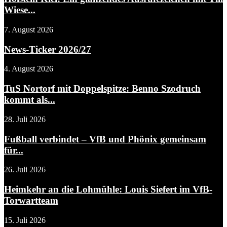
Wiese...
7. August 2026
News-Ticker 2026/27
4. August 2026
TuS Nortorf mit Doppelspitze: Benno Szodruch
kommt als...
28. Juli 2026
Fußball verbindet – VfB und Phönix gemeinsam
für...
26. Juli 2026
Heimkehr an die Lohmühle: Louis Siefert im VfB-
Torwartteam
15. Juli 2026