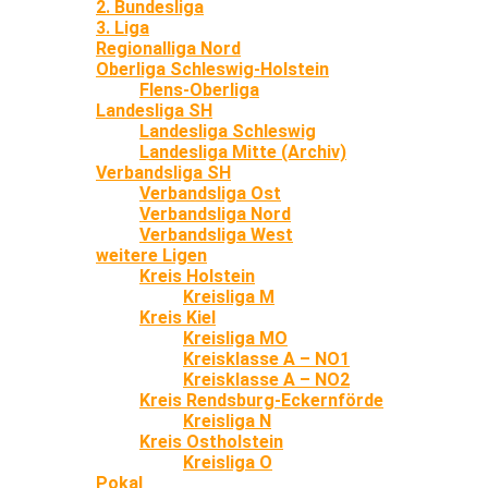
2. Bundesliga
3. Liga
Regionalliga Nord
Oberliga Schleswig-Holstein
Flens-Oberliga
Landesliga SH
Landesliga Schleswig
Landesliga Mitte (Archiv)
Verbandsliga SH
Verbandsliga Ost
Verbandsliga Nord
Verbandsliga West
weitere Ligen
Kreis Holstein
Kreisliga M
Kreis Kiel
Kreisliga MO
Kreisklasse A – NO1
Kreisklasse A – NO2
Kreis Rendsburg-Eckernförde
Kreisliga N
Kreis Ostholstein
Kreisliga O
Pokal