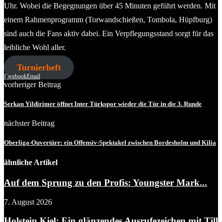
Uhr. Wobei die Begegnungen über 45 Minuten geführt werden. Mit
einem Rahmenprogramm (Torwandschießen, Tombola, Hüpfburg)
sind auch die Fans aktiv dabei. Ein Verpflegungsstand sorgt für das
leibliche Wohl aller.
Turnierheft
Facebook
Email
vorheriger Beitrag
Serkan Yildirimer öffnet Inter Türkspor wieder die Tür in die 3. Runde
nächster Beitrag
Oberliga-Ouvertüre: ein Offensiv-Spektakel zwischen Bordesholm und Kilia
ähnliche Artikel
Auf dem Sprung zu den Profis: Youngster Mark...
7. August 2026
Holstein Kiel: Ein glänzendes Ausrufezeichen mit Till