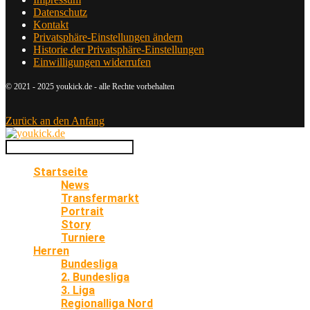
Datenschutz
Kontakt
Privatsphäre-Einstellungen ändern
Historie der Privatsphäre-Einstellungen
Einwilligungen widerrufen
© 2021 - 2025 youkick.de - alle Rechte vorbehalten
Zurück an den Anfang
Startseite
News
Transfermarkt
Portrait
Story
Turniere
Herren
Bundesliga
2. Bundesliga
3. Liga
Regionalliga Nord