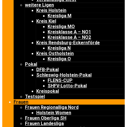
weitere Ligen
Kreis Holstein
Kreisliga M
Kreis Kiel
Kreisliga MO
Kreisklasse A – NO1
Kreisklasse A – NO2
Kreis Rendsburg-Eckernförde
Kreisliga N
Kreis Ostholstein
Kreisliga O
Pokal
DFB-Pokal
Schleswig-Holstein-Pokal
FLENS-CUP
SHFV-Lotto-Pokal
Kreispokal
Testspiel
Frauen
Frauen Regionalliga Nord
Holstein Women
Frauen Oberliga SH
Frauen Landesliga