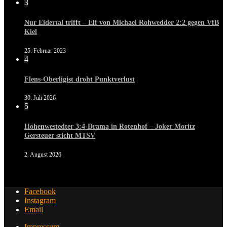
3
Nur Eidertal trifft – Elf von Michael Rohwedder 2:2 gegen VfB
Kiel
25. Februar 2023
4
Flens-Oberligist droht Punktverlust
30. Juli 2026
5
Hohenwestedter 3:4-Drama in Rotenhof – Joker Moritz
Gersteuer sticht MTSV
2. August 2026
Facebook
Instagram
Email
Impressum