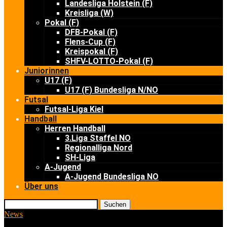
Landesliga Holstein (F)
Kreisliga (W)
Pokal (F)
DFB-Pokal (F)
Flens-Cup (F)
Kreispokal (F)
SHFV-LOTTO-Pokal (F)
Juniorinnen
U17 (F)
U17 (F) Bundesliga N/NO
Futsal
Futsal-Liga Kiel
Handball
Herren Handball
3.Liga Staffel NO
Regionalliga Nord
SH-Liga
A-Jugend
A-Jugend Bundesliga NO
Über uns
Suchen
News