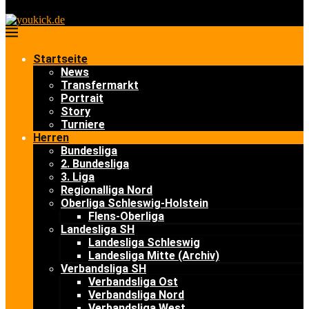
Startseite
News
Transfermarkt
Portrait
Story
Turniere
Herren
Bundesliga
2. Bundesliga
3. Liga
Regionalliga Nord
Oberliga Schleswig-Holstein
Flens-Oberliga
Landesliga SH
Landesliga Schleswig
Landesliga Mitte (Archiv)
Verbandsliga SH
Verbandsliga Ost
Verbandsliga Nord
Verbandsliga West