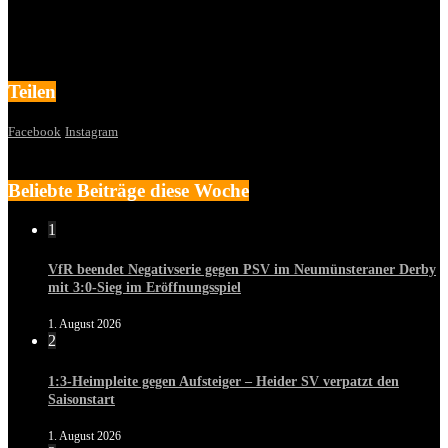
Teilen
Facebook
Instagram
Beliebte Beiträge diese Woche
1
VfR beendet Negativserie gegen PSV im Neumünsteraner Derby
mit 3:0-Sieg im Eröffnungsspiel
1. August 2026
2
1:3-Heimpleite gegen Aufsteiger – Heider SV verpatzt den
Saisonstart
1. August 2026