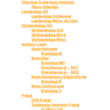
Oberliga Schleswig-Holstein
Flens-Oberliga
Landesliga SH
Landesliga Schleswig
Landesliga Mitte (Archiv)
Verbandsliga SH
Verbandsliga Ost
Verbandsliga Nord
Verbandsliga West
weitere Ligen
Kreis Holstein
Kreisliga M
Kreis Kiel
Kreisliga MO
Kreisklasse A – NO1
Kreisklasse A – NO2
Kreis Rendsburg-Eckernförde
Kreisliga N
Kreis Ostholstein
Kreisliga O
Pokal
DFB-Pokal
Schleswig-Holstein-Pokal
FLENS-CUP