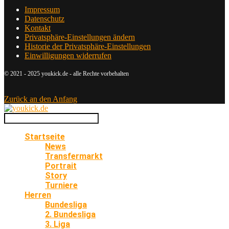
Impressum
Datenschutz
Kontakt
Privatsphäre-Einstellungen ändern
Historie der Privatsphäre-Einstellungen
Einwilligungen widerrufen
© 2021 - 2025 youkick.de - alle Rechte vorbehalten
Zurück an den Anfang
Startseite
News
Transfermarkt
Portrait
Story
Turniere
Herren
Bundesliga
2. Bundesliga
3. Liga