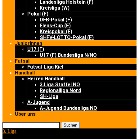
Landesliga Holstein (F)
Kreisliga (W)
Pokal (F)
DFB-Pokal (F)
Flens-Cup (F)
Kreispokal (F)
SHFV-LOTTO-Pokal (F)
Juniorinnen
U17 (F)
U17 (F) Bundesliga N/NO
Futsal
Futsal-Liga Kiel
Handball
Herren Handball
3.Liga Staffel NO
Regionalliga Nord
SH-Liga
A-Jugend
A-Jugend Bundesliga NO
Über uns
Suchen
3. Liga