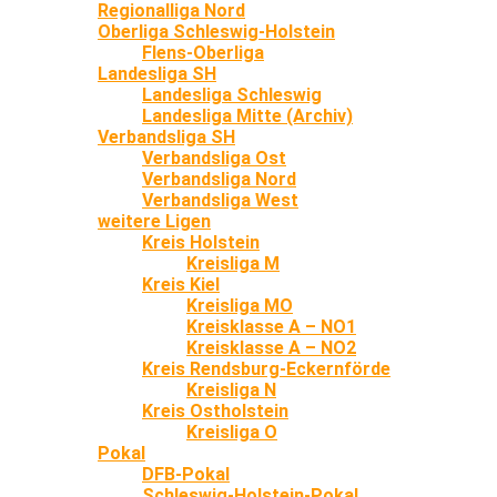
Regionalliga Nord
Oberliga Schleswig-Holstein
Flens-Oberliga
Landesliga SH
Landesliga Schleswig
Landesliga Mitte (Archiv)
Verbandsliga SH
Verbandsliga Ost
Verbandsliga Nord
Verbandsliga West
weitere Ligen
Kreis Holstein
Kreisliga M
Kreis Kiel
Kreisliga MO
Kreisklasse A – NO1
Kreisklasse A – NO2
Kreis Rendsburg-Eckernförde
Kreisliga N
Kreis Ostholstein
Kreisliga O
Pokal
DFB-Pokal
Schleswig-Holstein-Pokal