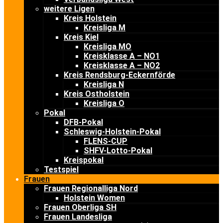
weitere Ligen
Kreis Holstein
Kreisliga M
Kreis Kiel
Kreisliga MO
Kreisklasse A – NO1
Kreisklasse A – NO2
Kreis Rendsburg-Eckernförde
Kreisliga N
Kreis Ostholstein
Kreisliga O
Pokal
DFB-Pokal
Schleswig-Holstein-Pokal
FLENS-CUP
SHFV-Lotto-Pokal
Kreispokal
Testspiel
Frauen
Frauen Regionalliga Nord
Holstein Women
Frauen Oberliga SH
Frauen Landesliga