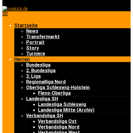
Startseite
News
Transfermarkt
Portrait
Story
Turniere
Herren
Bundesliga
2. Bundesliga
3. Liga
Regionalliga Nord
Oberliga Schleswig-Holstein
Flens-Oberliga
Landesliga SH
Landesliga Schleswig
Landesliga Mitte (Archiv)
Verbandsliga SH
Verbandsliga Ost
Verbandsliga Nord
Verbandsliga West