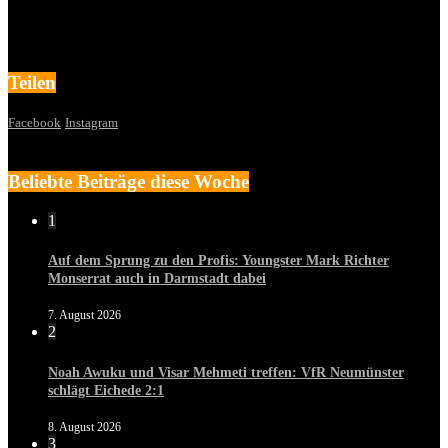
Teilen
Facebook
Instagram
Beliebte Beiträge diese Woche
1
Auf dem Sprung zu den Profis: Youngster Mark Richter
Monserrat auch in Darmstadt dabei
7. August 2026
2
Noah Awuku und Visar Mehmeti treffen: VfR Neumünster
schlägt Eichede 2:1
8. August 2026
3