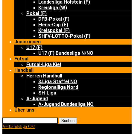
Landesliga Holstein (F)
Kreisliga (W)
Pokal (F)
DFB-Pokal (F)
Flens-Cup (F)
Kreispokal (F)
SHFV-LOTTO-Pokal (F)
Juniorinnen
U17 (F)
U17 (F) Bundesliga N/NO
Futsal
Futsal-Liga Kiel
Handball
Herren Handball
3.Liga Staffel NO
Regionalliga Nord
SH-Liga
A-Jugend
A-Jugend Bundesliga NO
Über uns
Suchen
Verbandsliga Ost