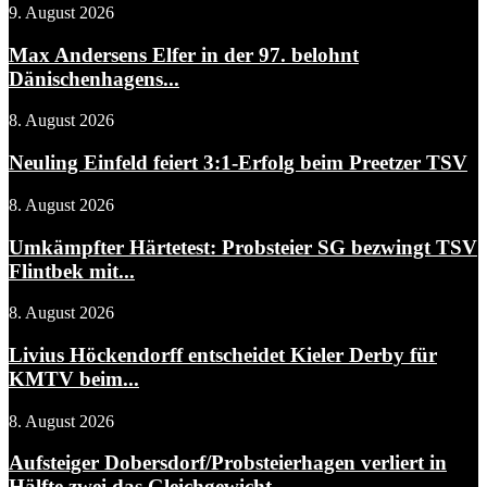
9. August 2026
Max Andersens Elfer in der 97. belohnt
Dänischenhagens...
8. August 2026
Neuling Einfeld feiert 3:1-Erfolg beim Preetzer TSV
8. August 2026
Umkämpfter Härtetest: Probsteier SG bezwingt TSV
Flintbek mit...
8. August 2026
Livius Höckendorff entscheidet Kieler Derby für
KMTV beim...
8. August 2026
Aufsteiger Dobersdorf/Probsteierhagen verliert in
Hälfte zwei das Gleichgewicht...