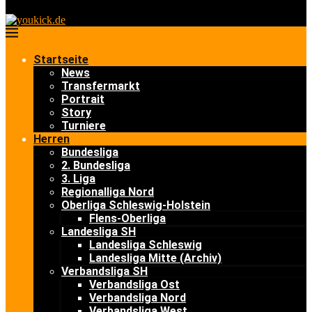
Startseite
News
Transfermarkt
Portrait
Story
Turniere
Herren
Bundesliga
2. Bundesliga
3. Liga
Regionalliga Nord
Oberliga Schleswig-Holstein
Flens-Oberliga
Landesliga SH
Landesliga Schleswig
Landesliga Mitte (Archiv)
Verbandsliga SH
Verbandsliga Ost
Verbandsliga Nord
Verbandsliga West