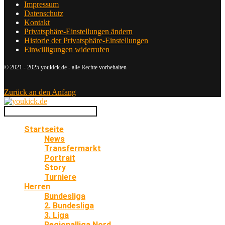
Impressum
Datenschutz
Kontakt
Privatsphäre-Einstellungen ändern
Historie der Privatsphäre-Einstellungen
Einwilligungen widerrufen
© 2021 - 2025 youkick.de - alle Rechte vorbehalten
Zurück an den Anfang
Startseite
News
Transfermarkt
Portrait
Story
Turniere
Herren
Bundesliga
2. Bundesliga
3. Liga
Regionalliga Nord