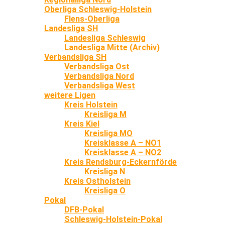
Oberliga Schleswig-Holstein
Flens-Oberliga
Landesliga SH
Landesliga Schleswig
Landesliga Mitte (Archiv)
Verbandsliga SH
Verbandsliga Ost
Verbandsliga Nord
Verbandsliga West
weitere Ligen
Kreis Holstein
Kreisliga M
Kreis Kiel
Kreisliga MO
Kreisklasse A – NO1
Kreisklasse A – NO2
Kreis Rendsburg-Eckernförde
Kreisliga N
Kreis Ostholstein
Kreisliga O
Pokal
DFB-Pokal
Schleswig-Holstein-Pokal