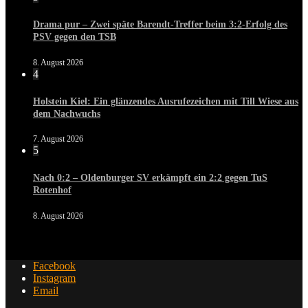
Drama pur – Zwei späte Barendt-Treffer beim 3:2-Erfolg des
PSV gegen den TSB
8. August 2026
4
Holstein Kiel: Ein glänzendes Ausrufezeichen mit Till Wiese aus
dem Nachwuchs
7. August 2026
5
Nach 0:2 – Oldenburger SV erkämpft ein 2:2 gegen TuS
Rotenhof
8. August 2026
Facebook
Instagram
Email