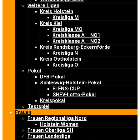
weitere Ligen
Kreis Holstein
Kreisliga M
Kreis Kiel
Kreisliga MO
Kreisklasse A – NO1
Kreisklasse A – NO2
Kreis Rendsburg-Eckernförde
Kreisliga N
Kreis Ostholstein
Kreisliga O
Pokal
DFB-Pokal
Schleswig-Holstein-Pokal
FLENS-CUP
SHFV-Lotto-Pokal
Kreispokal
Testspiel
Frauen
Frauen Regionalliga Nord
Holstein Women
Frauen Oberliga SH
Frauen Landesliga