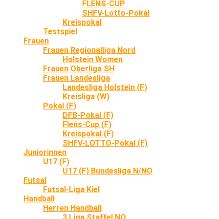
FLENS-CUP
SHFV-Lotto-Pokal
Kreispokal
Testspiel
Frauen
Frauen Regionalliga Nord
Holstein Women
Frauen Oberliga SH
Frauen Landesliga
Landesliga Holstein (F)
Kreisliga (W)
Pokal (F)
DFB-Pokal (F)
Flens-Cup (F)
Kreispokal (F)
SHFV-LOTTO-Pokal (F)
Juniorinnen
U17 (F)
U17 (F) Bundesliga N/NO
Futsal
Futsal-Liga Kiel
Handball
Herren Handball
3.Liga Staffel NO