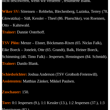
nicht beschweren, wenn wir verlieren“, resümierte Blank.
Wiker SV:
Sörensen – Rehbehn, Blechenberg, Lazinka, Terrey (78.
Glowatzka) – Süß, Kessler – Theel (86. Plueschke), von Roennen,
Otto – Kahnwald.
Trainer:
Dannie Osterhoff.
TSV Plön:
Menze – Elsner, Böckmann-Rixen (65. Niclas Falk),
Eike Boeck – Joneleit, Otte (65. Grandt), Balk, Heiner Boeck,
Schimming (46. Timo Falk) – Jespersen, Henningsen (84. Schmidt).
Trainer:
Danilo Blank.
Schiedsrichter:
Joshua Anderson (TSV Großsolt-Freienwill).
Assistenten:
Matthias Zänker, Mikkel Paulsen.
Zuschauer:
150.
Tore:
0:1 Jespersen (9.), 1:1 Kessler (13.), 1:2 Jespersen (37.), 1:3
Henningsen (82.).