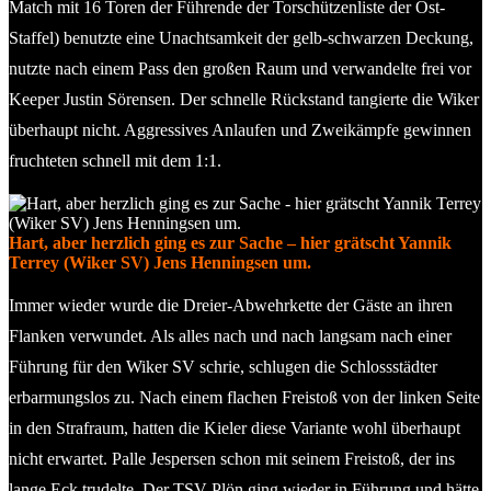
Match mit 16 Toren der Führende der Torschützenliste der Ost-
Staffel) benutzte eine Unachtsamkeit der gelb-schwarzen Deckung,
nutzte nach einem Pass den großen Raum und verwandelte frei vor
Keeper Justin Sörensen. Der schnelle Rückstand tangierte die Wiker
überhaupt nicht. Aggressives Anlaufen und Zweikämpfe gewinnen
fruchteten schnell mit dem 1:1.
Hart, aber herzlich ging es zur Sache – hier grätscht Yannik
Terrey (Wiker SV) Jens Henningsen um.
Immer wieder wurde die Dreier-Abwehrkette der Gäste an ihren
Flanken verwundet. Als alles nach und nach langsam nach einer
Führung für den Wiker SV schrie, schlugen die Schlossstädter
erbarmungslos zu. Nach einem flachen Freistoß von der linken Seite
in den Strafraum, hatten die Kieler diese Variante wohl überhaupt
nicht erwartet. Palle Jespersen schon mit seinem Freistoß, der ins
lange Eck trudelte. Der TSV Plön ging wieder in Führung und hätte