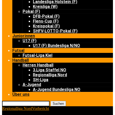
Landesliga Holstein (F)
Kreisliga (W)
Pokal (F)
DFB-Pokal (F)
Flens-Cup (F)
Kreispokal (F)
SHFV-LOTTO-Pokal (F)
Juniorinnen
U17 (F)
U17 (F) Bundesliga N/NO
Futsal
Futsal-Liga Kiel
Handball
Herren Handball
3.Liga Staffel NO
Regionalliga Nord
SH-Liga
A-Jugend
A-Jugend Bundesliga NO
Über uns
Suchen
Regionalliga Nord
Vorbericht