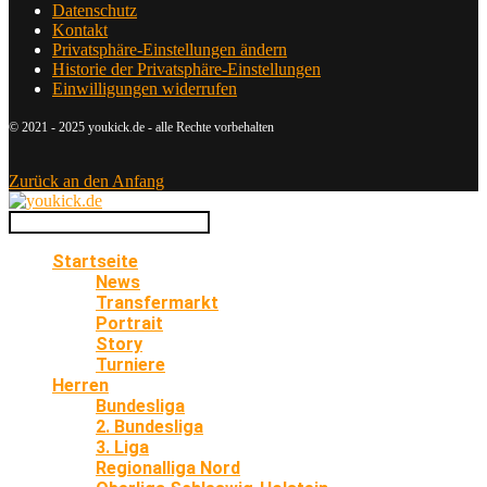
Datenschutz
Kontakt
Privatsphäre-Einstellungen ändern
Historie der Privatsphäre-Einstellungen
Einwilligungen widerrufen
© 2021 - 2025 youkick.de - alle Rechte vorbehalten
Zurück an den Anfang
Startseite
News
Transfermarkt
Portrait
Story
Turniere
Herren
Bundesliga
2. Bundesliga
3. Liga
Regionalliga Nord