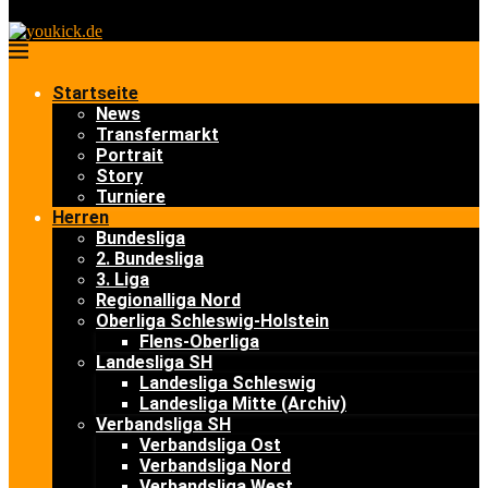
Startseite
News
Transfermarkt
Portrait
Story
Turniere
Herren
Bundesliga
2. Bundesliga
3. Liga
Regionalliga Nord
Oberliga Schleswig-Holstein
Flens-Oberliga
Landesliga SH
Landesliga Schleswig
Landesliga Mitte (Archiv)
Verbandsliga SH
Verbandsliga Ost
Verbandsliga Nord
Verbandsliga West