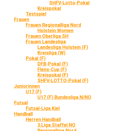
SHFV-Lotto-Pokal
Kreispokal
Testspiel
Frauen
Frauen Regionalliga Nord
Holstein Women
Frauen Oberliga SH
Frauen Landesliga
Landesliga Holstein (F)
Kreisliga (W)
Pokal (F)
DFB-Pokal (F)
Flens-Cup (F)
Kreispokal (F)
SHFV-LOTTO-Pokal (F)
Juniorinnen
U17 (F)
U17 (F) Bundesliga N/NO
Futsal
Futsal-Liga Kiel
Handball
Herren Handball
3.Liga Staffel NO
Regionalliga Nord