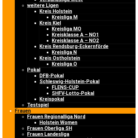
weitere Ligen
Kreis Holstein
Kreisliga M
Kreis Kiel
Kreisliga MO
Kreisklasse A – NO1
Kreisklasse A – NO2
Kreis Rendsburg-Eckernförde
Kreisliga N
Kreis Ostholstein
Kreisliga O
Pokal
DFB-Pokal
Schleswig-Holstein-Pokal
FLENS-CUP
SHFV-Lotto-Pokal
Kreispokal
Testspiel
Frauen
Frauen Regionalliga Nord
Holstein Women
Frauen Oberliga SH
Frauen Landesliga