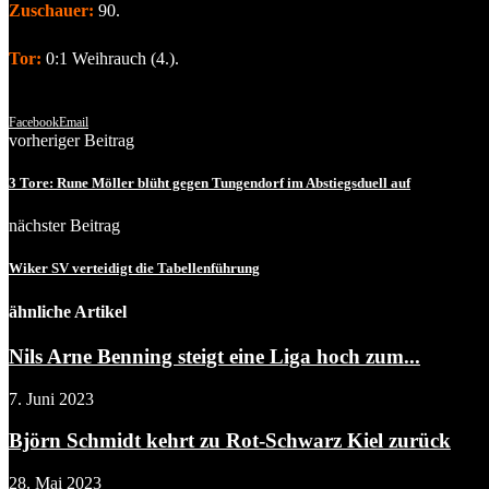
Zuschauer:
90.
Tor:
0:1 Weihrauch (4.).
Facebook
Email
vorheriger Beitrag
3 Tore: Rune Möller blüht gegen Tungendorf im Abstiegsduell auf
nächster Beitrag
Wiker SV verteidigt die Tabellenführung
ähnliche Artikel
Nils Arne Benning steigt eine Liga hoch zum...
7. Juni 2023
Björn Schmidt kehrt zu Rot-Schwarz Kiel zurück
28. Mai 2023