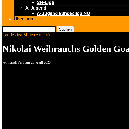
SH-Liga
A-Jugend
A-Jugend Bundesliga NO
Über uns
Suchen
Landesliga Mitte (Archiv)
Nikolai Weihrauchs Golden Goal
von
Ismail Yesilyurt
23. April 2023