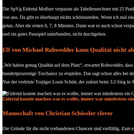
Die SpVg Eidertal Molfsee verpasste als Tabellensechster mit 25 Pun
von uns. Da gibt es überhaupt nichts schönzureden. Wenn ich mal ein
getan. Aber die ersten 6, 7, 8 Minuten. Dann war es auch schon verpu
und ein gutes Passspiel unterbanden, nicht durchgehen.
Elf von Michael Rohwedder kann Qualität nicht a
„Wir haben genug Qualität auf dem Platz“, erwartet Rohwedder, dass 
hundertprozentige Torchance zu erspielen. Das sagt schon alles bei de
Nur der verletzte Torjäger Louis Schütt, der zuletzt beim 3:2-Sieg in Alt
Eidertal konnte machen was es wollte, immer war mindestens ein 
Mannschaft von Christian Schössler clever
Die Gründe für die nicht vorhandenen Chancen sind vielfältig. Zum ei