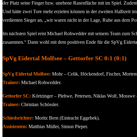
der Platz seine Finger bzw. unebene Rasenfläche mit im Spiel. Zudem a
Und hätte zwei Tore mehr erzielen können in der zweiten Halbzeit im
verdienten Sieger an, „wir waren nicht in der Lage, Ruhe aus dem Po
Im nächsten Spiel reist Michael Rohwedder mit seinem Team zum Sch
zusammen.“ Dann wohl mit dem positiven Ende für die SpVg Eiderta
SpVg Eidertal Molfsee – Gettorfer SC 0:1 (0:1)
SpVg Eidertal Molfsee:
Mohr – Celik, Höckendorf, Fischer, Mortens
Trainer:
Michael Rohwedder.
Gettorfer SC:
Körtzinger – Plehwe, Petersen, Niklas Wolf, Morawe 
Trainer:
Christian Schössler.
Schiedsrichter:
Moritz Bern (Eintracht Eggebek).
Assistenten:
Matthias Müller, Simon Pieper.