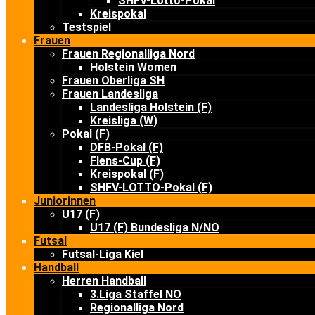
SHFV-Lotto-Pokal
Kreispokal
Testspiel
Frauen
Frauen Regionalliga Nord
Holstein Women
Frauen Oberliga SH
Frauen Landesliga
Landesliga Holstein (F)
Kreisliga (W)
Pokal (F)
DFB-Pokal (F)
Flens-Cup (F)
Kreispokal (F)
SHFV-LOTTO-Pokal (F)
Juniorinnen
U17 (F)
U17 (F) Bundesliga N/NO
Futsal
Futsal-Liga Kiel
Handball
Herren Handball
3.Liga Staffel NO
Regionalliga Nord