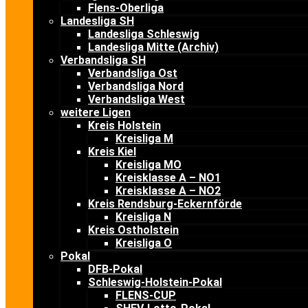
Flens-Oberliga
Landesliga SH
Landesliga Schleswig
Landesliga Mitte (Archiv)
Verbandsliga SH
Verbandsliga Ost
Verbandsliga Nord
Verbandsliga West
weitere Ligen
Kreis Holstein
Kreisliga M
Kreis Kiel
Kreisliga MO
Kreisklasse A – NO1
Kreisklasse A – NO2
Kreis Rendsburg-Eckernförde
Kreisliga N
Kreis Ostholstein
Kreisliga O
Pokal
DFB-Pokal
Schleswig-Holstein-Pokal
FLENS-CUP