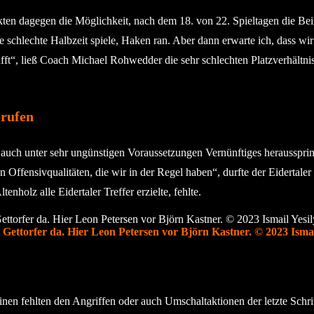
kten dagegen die Möglichkeit, nach dem 18. von 22. Spieltagen die Bei
e schlechte Halbzeit spiele, Haken ran. Aber dann erwarte ich, dass w
fft“, ließ Coach Michael Rohwedder die sehr schlechten Platzverhältni
brufen
auch unter sehr ungünstigen Voraussetzungen Vernünftiges herausspring
n Offensivqualitäten, die wir in der Regel haben“, durfte der Eidertal
enholz alle Eidertaler Treffer erzielte, fehlte.
Gettorfer da. Hier Leon Petersen vor Björn Kastner. © 2023 Ismai
nen fehlten den Angriffen oder auch Umschaltaktionen der letzte Schrit