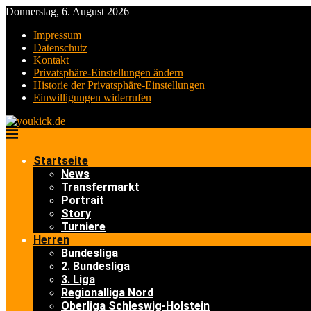
Donnerstag, 6. August 2026
Impressum
Datenschutz
Kontakt
Privatsphäre-Einstellungen ändern
Historie der Privatsphäre-Einstellungen
Einwilligungen widerrufen
Startseite
News
Transfermarkt
Portrait
Story
Turniere
Herren
Bundesliga
2. Bundesliga
3. Liga
Regionalliga Nord
Oberliga Schleswig-Holstein