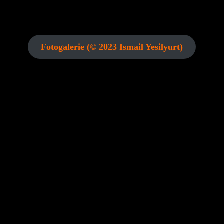
Fotogalerie (© 2023 Ismail Yesilyurt)