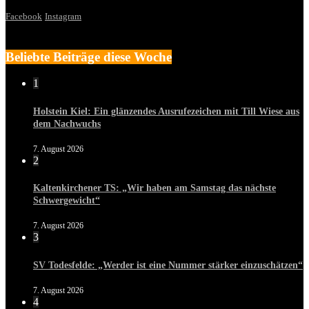
Facebook
Instagram
Beliebte Beiträge diese Woche
1
Holstein Kiel: Ein glänzendes Ausrufezeichen mit Till Wiese aus
dem Nachwuchs
7. August 2026
2
Kaltenkirchener TS: „Wir haben am Samstag das nächste
Schwergewicht“
7. August 2026
3
SV Todesfelde: „Werder ist eine Nummer stärker einzuschätzen“
7. August 2026
4