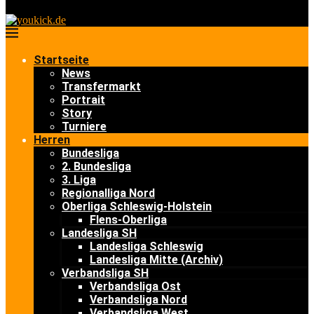
Startseite
News
Transfermarkt
Portrait
Story
Turniere
Herren
Bundesliga
2. Bundesliga
3. Liga
Regionalliga Nord
Oberliga Schleswig-Holstein
Flens-Oberliga
Landesliga SH
Landesliga Schleswig
Landesliga Mitte (Archiv)
Verbandsliga SH
Verbandsliga Ost
Verbandsliga Nord
Verbandsliga West