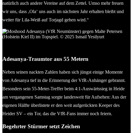
natürlich auch andere Vereine auf dem Zettel. Umso mehr freuen
wir uns, dass ‚Ola‘ uns auch im nächsten Jahr erhalten bleibt und
weiter für Lila-Weiß auf Torjagd gehen wird.“
Moshood Adesanya (VfR Neumünster) gegen Malte Petersen
(Holstein Kiel II) im Topspiel. © 2025 Ismail Yesilyurt
Adesanya-Traumtor aus 55 Metern
Neben seinen nackten Zahlen haben sich jüngst einige Momente
von Adesanya tief in die Erinnerung der VfR-Anhänger gebrannt.
Besonders sein 55-Meter-Treffer beim 4:1-Auswärtssieg in Heide
am vergangenen Samstag sorgte landesweit für Aufsehen: Aus der
eigenen Hälfte überlistete er den weit aufgerückten Keeper des
Heider SV – ein Tor, das die VfR-Fans immer noch feiern.
Begehrter Stürmer setzt Zeichen