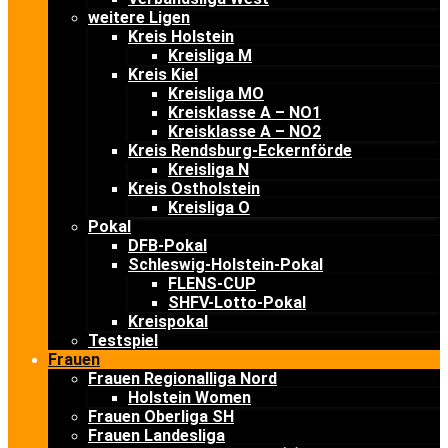
weitere Ligen
Kreis Holstein
Kreisliga M
Kreis Kiel
Kreisliga MO
Kreisklasse A – NO1
Kreisklasse A – NO2
Kreis Rendsburg-Eckernförde
Kreisliga N
Kreis Ostholstein
Kreisliga O
Pokal
DFB-Pokal
Schleswig-Holstein-Pokal
FLENS-CUP
SHFV-Lotto-Pokal
Kreispokal
Testspiel
Frauen
Frauen Regionalliga Nord
Holstein Women
Frauen Oberliga SH
Frauen Landesliga