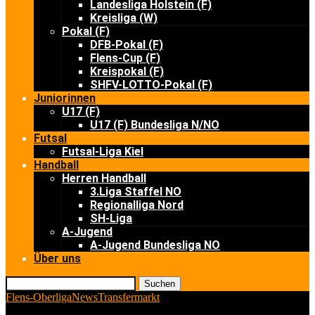
Landesliga Holstein (F)
Kreisliga (W)
Pokal (F)
DFB-Pokal (F)
Flens-Cup (F)
Kreispokal (F)
SHFV-LOTTO-Pokal (F)
Juniorinnen
U17 (F)
U17 (F) Bundesliga N/NO
Futsal
Futsal-Liga Kiel
Handball
Herren Handball
3.Liga Staffel NO
Regionalliga Nord
SH-Liga
A-Jugend
A-Jugend Bundesliga NO
Über uns
Suchen
Flens-Oberliga
News
Transfermarkt