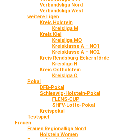
Verbandsliga Nord
Verbandsliga West
weitere Ligen
Kreis Holstein
Kreisliga M
Kreis Kiel
Kreisliga MO
Kreisklasse A – NO1
Kreisklasse A – NO2
Kreis Rendsburg-Eckernförde
Kreisliga N
Kreis Ostholstein
Kreisliga O
Pokal
DFB-Pokal
Schleswig-Holstein-Pokal
FLENS-CUP
SHFV-Lotto-Pokal
Kreispokal
Testspiel
Frauen
Frauen Regionalliga Nord
Holstein Women