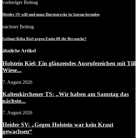
vorheriger Beitrag
Heider SV will und muss Durststrecke in Satrup beenden
nächster Beitrag
Gelingt Kilia Kiel gegen Eutin 08 die Revanche?
ähnliche Artikel
Holstein Kiel: Ein glänzendes Ausrufezeichen mit Till
Wiese...
7. August 2026
Kaltenkirchener TS: „Wir haben am Samstag das
nächste...
7. August 2026
Heider SV: „Gegen Holstein war kein Kraut
gewachsen“