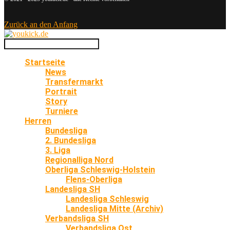
Zurück an den Anfang
Startseite
News
Transfermarkt
Portrait
Story
Turniere
Herren
Bundesliga
2. Bundesliga
3. Liga
Regionalliga Nord
Oberliga Schleswig-Holstein
Flens-Oberliga
Landesliga SH
Landesliga Schleswig
Landesliga Mitte (Archiv)
Verbandsliga SH
Verbandsliga Ost